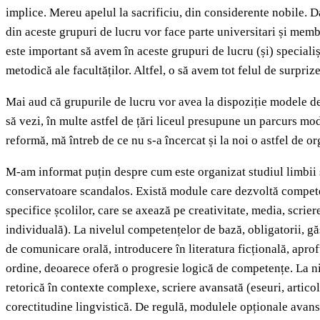
implice. Mereu apelul la sacrificiu, din considerente nobile. D
din aceste grupuri de lucru vor face parte universitari și membr
este important să avem în aceste grupuri de lucru (și) specialiș
metodică ale facultăților. Altfel, o să avem tot felul de surpriz
Mai aud că grupurile de lucru vor avea la dispoziție modele de
să vezi, în multe astfel de țări liceul presupune un parcurs modul
reformă, mă întreb de ce nu s-a încercat și la noi o astfel de 
M-am informat puțin despre cum este organizat studiul limbii și 
conservatoare scandalos. Există module care dezvoltă competen
specifice școlilor, care se axează pe creativitate, media, scr
individuală). La nivelul competențelor de bază, obligatorii, gă
de comunicare orală, introducere în literatura ficțională, apro
ordine, deoarece oferă o progresie logică de competențe. La ni
retorică în contexte complexe, scriere avansată (eseuri, articol
corectitudine lingvistică. De regulă, modulele opționale avansa