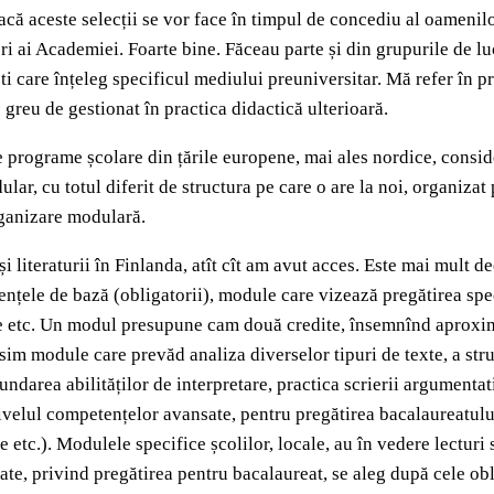
acă aceste selecții se vor face în timpul de concediu al oamenilo
i ai Academiei. Foarte bine. Făceau parte și din grupurile de luc
ti care înțeleg specificul mediului preuniversitar. Mă refer în pr
e greu de gestionat în practica didactică ulterioară.
 programe școlare din țările europene, mai ales nordice, consid
ar, cu totul diferit de structura pe care o are la noi, organizat p
organizare modulară.
literaturii în Finlanda, atît cît am avut acces. Este mai mult dec
țele de bază (obligatorii), module care vizează pregătirea spec
iere etc. Un modul presupune cam două credite, însemnînd aproxima
sim module care prevăd analiza diverselor tipuri de texte, a stru
fundarea abilităților de interpretare, practica scrierii argumenta
velul competențelor avansate, pentru pregătirea bacalaureatului,
e etc.). Modulele specifice școlilor, locale, au în vedere lectur
te, privind pregătirea pentru bacalaureat, se aleg după cele oblig