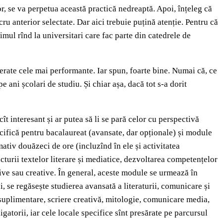
r, se va perpetua această practică nedreaptă. Apoi, înțeleg că
ru anterior selectate. Dar aici trebuie puțină atenție. Pentru că
imul rînd la universitari care fac parte din catedrele de
erate cele mai performante. Iar spun, foarte bine. Numai că, ce
e ani școlari de studiu. Și chiar așa, dacă tot s-a dorit
ît interesant și ar putea să li se pară celor cu perspectivă
ifică pentru bacalaureat (avansate, dar opționale) și module
tiv douăzeci de ore (incluzînd în ele și activitatea
cturii textelor literare și mediatice, dezvoltarea competențelor
tive sau creative. În general, aceste module se urmează în
 se regăsește studierea avansată a literaturii, comunicare și
i suplimentare, scriere creativă, mitologie, comunicare media,
atorii, iar cele locale specifice sînt presărate pe parcursul