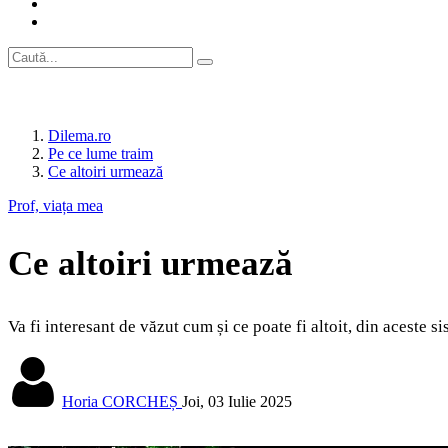
Dilema.ro
Pe ce lume traim
Ce altoiri urmează
Prof, viața mea
Ce altoiri urmează
Va fi interesant de văzut cum și ce poate fi altoit, din aceste 
Horia CORCHEȘ
Joi, 03 Iulie 2025