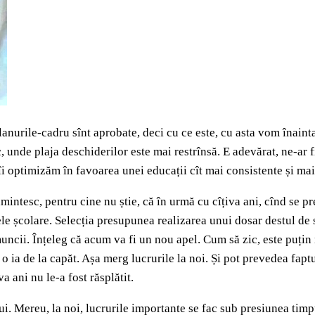
lanurile-cadru sînt aprobate, deci cu ce este, cu asta vom înain
c, unde plaja deschiderilor este mai restrînsă. E adevărat, ne-ar
i optimizăm în favoarea unei educații cît mai consistente și mai 
intesc, pentru cine nu știe, că în urmă cu cîțiva ani, cînd se pr
le școlare. Selecția presupunea realizarea unui dosar destul de s
uncii. Înțeleg că acum va fi un nou apel. Cum să zic, este puțin 
 o ia de la capăt. Așa merg lucrurile la noi. Și pot prevedea fapt
a ani nu le-a fost răsplătit.
lui. Mereu, la noi, lucrurile importante se fac sub presiunea timp