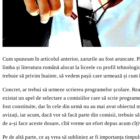
Cum spuneam în articolul anterior, zarurile au fost aruncate. P
limba și literatura română alocat la liceele cu profil tehnologi
trebuie să privim înainte, să vedem pașii care urmează și cum î
Concret, ar trebui să urmeze scrierea programelor școlare. Ream
existat un apel de selectare a comisiilor care să scrie programe
fost constituite, dar în cele din urmă nu au mai avut obiectul m
avizați, iar acum, dacă vor să facă parte din comisii, trebuie să
de a-și face aceste dosare, cîtă vreme un efort depus acum cîțiv
Pe de altă parte, ce aș vrea să subliniez ar fi importanța timpu