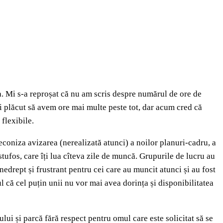
ta. Mi s-a reproșat că nu am scris despre numărul de ore de
 fi plăcut să avem ore mai multe peste tot, dar acum cred că
flexibile.
econiza avizarea (nerealizată atunci) a noilor planuri-cadru, a
tufos, care îți lua cîteva zile de muncă. Grupurile de lucru au
nedrept și frustrant pentru cei care au muncit atunci și au fost
ul că cel puțin unii nu vor mai avea dorința și disponibilitatea
ului și parcă fără respect pentru omul care este solicitat să se