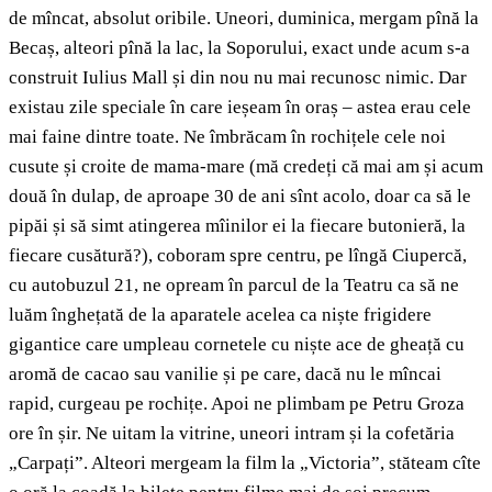
de mîncat, absolut oribile. Uneori, duminica, mergam pînă la
Becaș, alteori pînă la lac, la Soporului, exact unde acum s-a
construit Iulius Mall și din nou nu mai recunosc nimic. Dar
existau zile speciale în care ieșeam în oraș – astea erau cele
mai faine dintre toate. Ne îmbrăcam în rochițele cele noi
cusute și croite de mama-mare (mă credeți că mai am și acum
două în dulap, de aproape 30 de ani sînt acolo, doar ca să le
pipăi și să simt atingerea mîinilor ei la fiecare butonieră, la
fiecare cusătură?), coboram spre centru, pe lîngă Ciupercă,
cu autobuzul 21, ne opream în parcul de la Teatru ca să ne
luăm înghețată de la aparatele acelea ca niște frigidere
gigantice care umpleau cornetele cu niște ace de gheață cu
aromă de cacao sau vanilie și pe care, dacă nu le mîncai
rapid, curgeau pe rochițe. Apoi ne plimbam pe Petru Groza
ore în șir. Ne uitam la vitrine, uneori intram și la cofetăria
„Carpați”. Alteori mergeam la film la „Victoria”, stăteam cîte