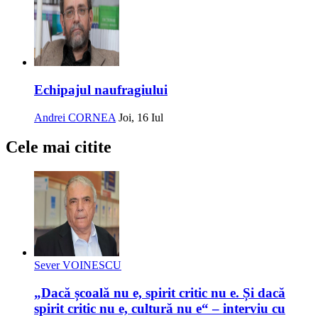
Echipajul naufragiului
Andrei CORNEA
Joi, 16 Iul
Cele mai citite
Sever VOINESCU
„Dacă școală nu e, spirit critic nu e. Și dacă
spirit critic nu e, cultură nu e“ – interviu cu