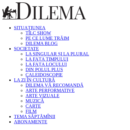
SITUAȚIUNEA
TÎLC SHOW
PE CE LUME TRĂIM
DILEMA BLOG
SOCIETATE
LA SINGULAR ȘI LA PLURAL
LA FAȚA TIMPULUI
LA FAȚA LOCULUI
DIN POLUL PLUS
CALEIDOSCOPIE
LA ZI ÎN CULTURĂ
DILEMA VĂ RECOMANDĂ
ARTE PERFORMATIVE
ARTE VIZUALE
MUZICĂ
CARTE
FILM
TEMA SĂPTĂMÎNII
ABONAMENTE