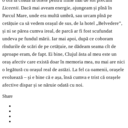
o oră la coadă la bilete pentru filme mai de soi precum
Liceenii.
Dacă mai aveam energie, ajungeam și pînă în
Parcul Mare, unde era multă umbră, sau urcam pînă pe
cetățuie ca să vedem orașul de sus, de la hotel „Belvedere”,
și ni se părea cumva ireal, de parcă ar fi fost scufundat
undeva pe fundul mării. Iar mai apoi, după ce coboram
rîndurile de scări de pe cetățuie, ne dădeam seama cît de
aproape eram, de fapt. Ei bine, Clujul ăsta al meu este un
oraș afectiv care există doar în memoria mea, nu mai are nici
o legătură cu orașul real de astăzi. La fel ca oamenii, orașele
evoluează – și e bine că e așa, însă cumva e trist că orașele
afective dispar și se năruie odată cu noi.
Share