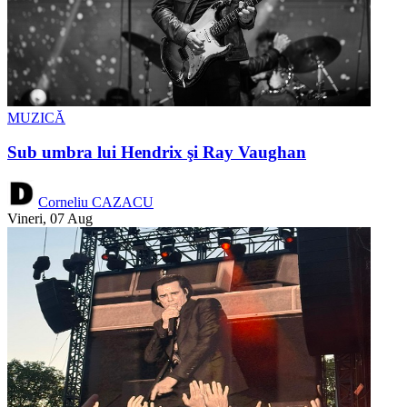
MUZICĂ
Sub umbra lui Hendrix şi Ray Vaughan
Corneliu CAZACU
Vineri, 07 Aug