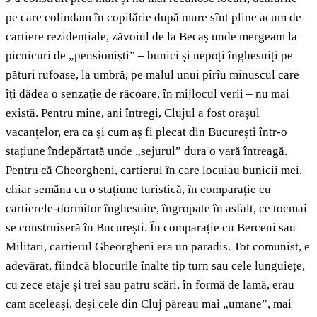
pe care colindam în copilărie după mure sînt pline acum de
cartiere rezidențiale, zăvoiul de la Becaș unde mergeam la
picnicuri de „pensioniști” – bunici și nepoți înghesuiți pe
pături rufoase, la umbră, pe malul unui pîrîu minuscul care
îți dădea o senzație de răcoare, în mijlocul verii – nu mai
există. Pentru mine, ani întregi, Clujul a fost orașul
vacanțelor, era ca și cum aș fi plecat din București într-o
stațiune îndepărtată unde „sejurul” dura o vară întreagă.
Pentru că Gheorgheni, cartierul în care locuiau bunicii mei,
chiar semăna cu o stațiune turistică, în comparație cu
cartierele-dormitor înghesuite, îngropate în asfalt, ce tocmai
se construiseră în București. În comparație cu Berceni sau
Militari, cartierul Gheorgheni era un paradis. Tot comunist, e
adevărat, fiindcă blocurile înalte tip turn sau cele lunguiețe,
cu zece etaje și trei sau patru scări, în formă de lamă, erau
cam aceleași, deși cele din Cluj păreau mai „umane”, mai