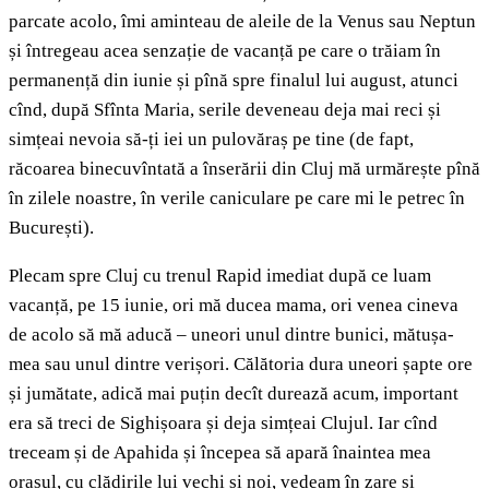
parcate acolo, îmi aminteau de aleile de la Venus sau Neptun
și întregeau acea senzație de vacanță pe care o trăiam în
permanență din iunie și pînă spre finalul lui august, atunci
cînd, după Sfînta Maria, serile deveneau deja mai reci și
simțeai nevoia să-ți iei un pulovăraș pe tine (de fapt,
răcoarea binecuvîntată a înserării din Cluj mă urmărește pînă
în zilele noastre, în verile caniculare pe care mi le petrec în
București).
Plecam spre Cluj cu trenul Rapid imediat după ce luam
vacanță, pe 15 iunie, ori mă ducea mama, ori venea cineva
de acolo să mă aducă – uneori unul dintre bunici, mătușa-
mea sau unul dintre verișori. Călătoria dura uneori șapte ore
și jumătate, adică mai puțin decît durează acum, important
era să treci de Sighișoara și deja simțeai Clujul. Iar cînd
treceam și de Apahida și începea să apară înaintea mea
orașul, cu clădirile lui vechi și noi, vedeam în zare și