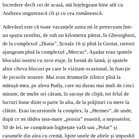
încredere decît cei de acasă, mă înțelegeam bine atît cu
Andreea ungurească cît și cu cea românească.
Adevărul este că toate vacanțele astea mi le petreceam într-
un spațiu restrîns, de sub un kilometru pătrat, în Gheorgheni,
de la complexul „Diana”, Școala 16 și pînă la Gostat, rareori
ajungeam pînă la complexul „Mercur”. Așadar erau spatele
blocului nostru cu zece etaje, în formă de lamă, și spatele
altor cîteva blocuri pe care le vizitam ocazional, în funcție
de jocurile noastre. Mai erau drumurile zilnice pînă la
mătușă-mea, pe aleea Padiș, care nu durau mai mult de cinci
minute, de multe ori căram, în sacoșe de cîrpă, tot felul de
lucruri bune dintr-o parte în alta, de la prăjituri cu mere la
clătite. Erau incursiunile la complex, la „Hermes”, de unde,
după ce ne dădea tata-mare „pensia” noastră, a nepoatelor,
50 de lei, ne cumpăram înghețate vafă sau „Polar” și
caramele din alea cu cremă, lipite unele de altele și imposbil