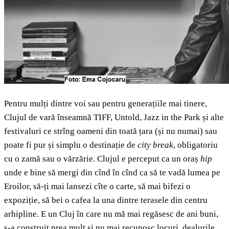
Pentru mulți dintre voi sau pentru generațiile mai tinere,
Clujul de vară înseamnă TIFF, Untold, Jazz in the Park și alte
festivaluri ce strîng oameni din toată țara (și nu numai) sau
poate fi pur și simplu o destinație de
city break
, obligatoriu
cu o zamă sau o vărzărie. Clujul e perceput ca un oraș
hip
unde e bine să mergi din cînd în cînd ca să te vadă lumea pe
Eroilor, să-ți mai lansezi cîte o carte, să mai bifezi o
expoziție, să bei o cafea la una dintre terasele din centru
arhipline. E un Cluj în care nu mă mai regăsesc de ani buni,
s-a construit prea mult și nu mai recunosc locuri, dealurile