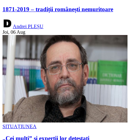
1871-2019 – tradiții românești nemuritoare
Andrei PLEȘU
Joi, 06 Aug
SITUAȚIUNEA
„Cei mulți” și experții lor detestați