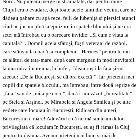
Nord. Nu puteam merge în străinătate, dar pentru mine
Clujul era o evadare, deși toate acele tanti din vecini, care ne
dădeau pahare cu apă rece, felii de lubeniță și piersici atunci
cînd ne jucam pînă la epuizare în spatele blocului și ne era
sete, mă întrebau cu o oarecare invidie: „Și cum e viața la
capitală?”. Domnii aceia sfătoși, foști veterani de război,
care stăteau la coadă la complexul „Hermes” pentru te miri
ce alături de tata-mare, după care mergeau în mod inevitabil
la una mică împreună, la bufet, rîdeau roșii la față și-mi
ziceau: „De la București se dă ora exactă!”. Iar prietenii mei,
copiii din spatele blocului, mă întrebau, între două reprize de
„fața” sau de „mîța pe coco”, dacă i-am văzut „în realitate”
pe Stela și Arșinel, pe Mirabela și Angela Similea și pe alte
vedete care locuiau în București. Ridicam din umeri,
Bucureștiul e mare! Adevărul e că nu mă simțeam deloc
privilegiată că locuiam în București, eu aș fi rămas la Cluj
pentru totdeauna. Aveam prieteni mai buni și mai de