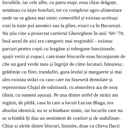
locuibile, iar cele albe, cu patru etaje, erau chiar drăguțe,
semănau cu niște hoteluri, tot cu complexe agro-alimentare
unde nu se găsea mai nimic comestibil și existau aceleași
cozi la niște pui anemici sau la pîine, exact ca în București.
Nu știu cine a proiectat cartierul Gheorgheni în anii ’60-’70,
însă aerul de aici era categoric mai respirabil – existau
parcuri pentru copii cu leagăne și tobogane funcționale,
spații verzi și copaci, cam toate blocurile erau înconjurate de
cîte un gard verde tuns și îngrijit de către locatari, bănuiesc,
grădinițe cu flori, trandafiri, gura-leului și margarete și mai
ales existau străzi cu case care nu fuseseră demolate și
reprezentau Clujul de odinioară, cu atmosfera aia de oraș
tihnit, cu oameni așezați. Pe una dintre astfel de străzi am
regăsit, de pildă, casa în care a locuit Lucian Blaga, era
absolut identică, nu se schimbase nimic, iar locurile care nu
se schimbă îți dau un sentiment de confort și de stabilitate.
Chiar și aleile dintre blocuri, liniștite, doar cu cîteva Dacii