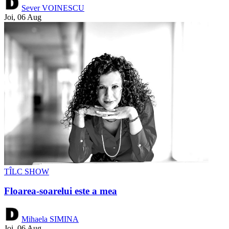
Sever VOINESCU
Joi, 06 Aug
TÎLC SHOW
Floarea-soarelui este a mea
Mihaela SIMINA
Joi, 06 Aug