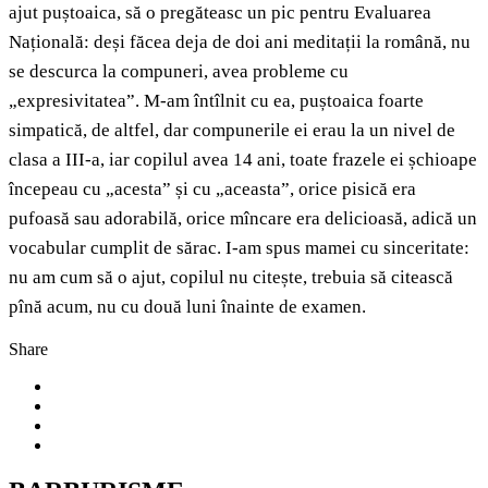
ajut puștoaica, să o pregăteasc un pic pentru Evaluarea
Națională: deși făcea deja de doi ani meditații la română, nu
se descurca la compuneri, avea probleme cu
„expresivitatea”. M-am întîlnit cu ea, puștoaica foarte
simpatică, de altfel, dar compunerile ei erau la un nivel de
clasa a III-a, iar copilul avea 14 ani, toate frazele ei șchioape
începeau cu „acesta” și cu „aceasta”, orice pisică era
pufoasă sau adorabilă, orice mîncare era delicioasă, adică un
vocabular cumplit de sărac. I-am spus mamei cu sinceritate:
nu am cum să o ajut, copilul nu citește, trebuia să citească
pînă acum, nu cu două luni înainte de examen.
Share