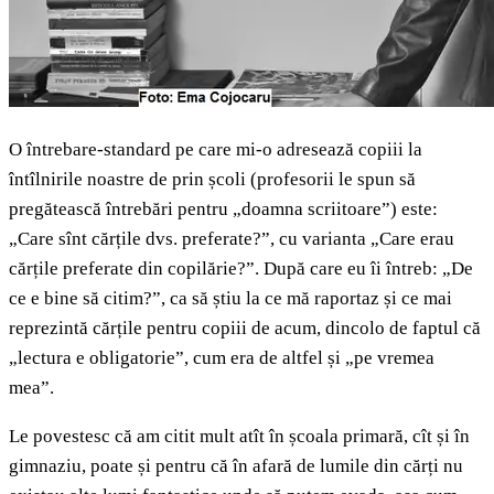
O întrebare-standard pe care mi-o adresează copiii la
întîlnirile noastre de prin școli (profesorii le spun să
pregătească întrebări pentru „doamna scriitoare”) este:
„Care sînt cărțile dvs. preferate?”, cu varianta „Care erau
cărțile preferate din copilărie?”. După care eu îi întreb: „De
ce e bine să citim?”, ca să știu la ce mă raportaz și ce mai
reprezintă cărțile pentru copiii de acum, dincolo de faptul că
„lectura e obligatorie”, cum era de altfel și „pe vremea
mea”.
Le povestesc că am citit mult atît în școala primară, cît și în
gimnaziu, poate și pentru că în afară de lumile din cărți nu