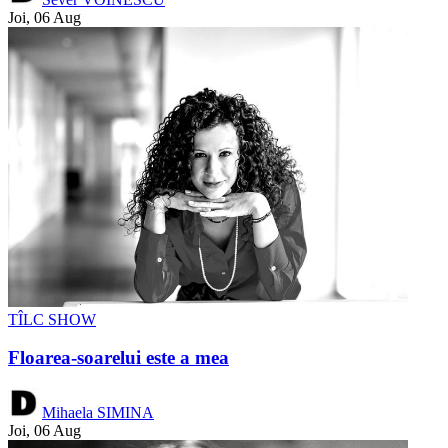
Joi, 06 Aug
TÎLC SHOW
Floarea-soarelui este a mea
Mihaela SIMINA
Joi, 06 Aug