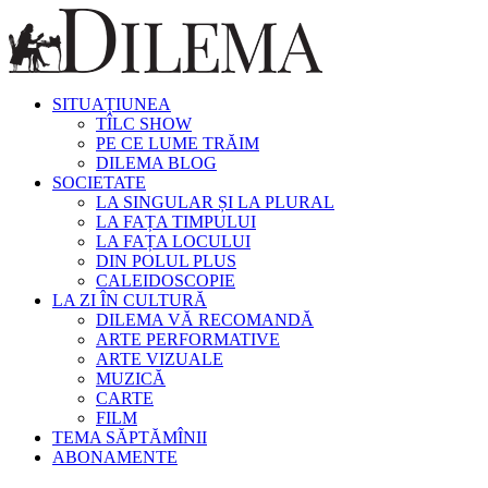
SITUAȚIUNEA
TÎLC SHOW
PE CE LUME TRĂIM
DILEMA BLOG
SOCIETATE
LA SINGULAR ȘI LA PLURAL
LA FAȚA TIMPULUI
LA FAȚA LOCULUI
DIN POLUL PLUS
CALEIDOSCOPIE
LA ZI ÎN CULTURĂ
DILEMA VĂ RECOMANDĂ
ARTE PERFORMATIVE
ARTE VIZUALE
MUZICĂ
CARTE
FILM
TEMA SĂPTĂMÎNII
ABONAMENTE