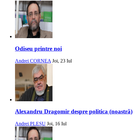
Odiseu printre noi
Andrei CORNEA
Joi, 23 Iul
Alexandru Dragomir despre politica (noastră)
Andrei PLEȘU
Joi, 16 Iul