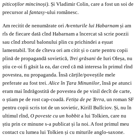
piticoților mincinoși).
Și Vladimir Colin, care a fost un soi de
precursor al
fantasy
-ului românesc.
Am recitit de nenumărate ori
Aventurile lui Habarnam
și am
rîs de fiecare dată cînd Habarnam a încercat să scrie poezii
sau cînd zborul balonului plin cu prichindei a eșuat
lamentabil. Tot de cîteva ori am citit și o carte pentru copii
plină de propagandă sovietică,
Trei grăsani
de Iuri Oleșa, nu
știu ce-oi fi găsit la ea, dar cred că mă interesa în primul rînd
povestea, nu propaganda. Însă cărțile/poveștile mele
preferate au fost trei.
Alice în Țara Minunilor
, însă pe atunci
eram mai îndrăgostită de povestea de pe vinil decît de carte,
o știam pe de rost cap-coadă.
Fetița de pe Terra
, un roman SF
pentru copii scris tot de un sovietic, Kirill Bulîciov. Și, nu în
ultimul rînd,
O poveste cu un hobbit
a lui Tolkien, care nu
știu prin ce minune s-a publicat și la noi. A fost primul meu
contact cu lumea lui Tolkien și cu miturile anglo-saxone.