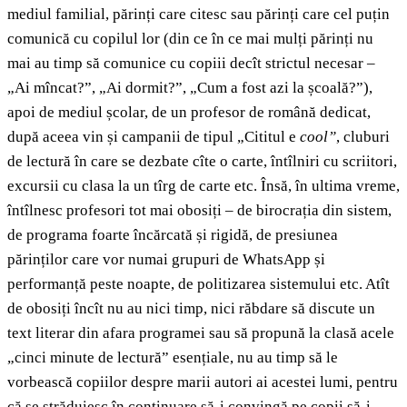
mediul familial, părinți care citesc sau părinți care cel puțin
comunică cu copilul lor (din ce în ce mai mulți părinți nu
mai au timp să comunice cu copiii decît strictul necesar –
„Ai mîncat?”, „Ai dormit?”, „Cum a fost azi la școală?”),
apoi de mediul școlar, de un profesor de română dedicat,
după aceea vin și campanii de tipul „Cititul e
cool”
, cluburi
de lectură în care se dezbate cîte o carte, întîlniri cu scriitori,
excursii cu clasa la un tîrg de carte etc. Însă, în ultima vreme,
întîlnesc profesori tot mai obosiți – de birocrația din sistem,
de programa foarte încărcată și rigidă, de presiunea
părinților care vor numai grupuri de WhatsApp și
performanță peste noapte, de politizarea sistemului etc. Atît
de obosiți încît nu au nici timp, nici răbdare să discute un
text literar din afara programei sau să propună la clasă acele
„cinci minute de lectură” esențiale, nu au timp să le
vorbească copiilor despre marii autori ai acestei lumi, pentru
că se străduiesc în continuare să-i convingă pe copii să-i