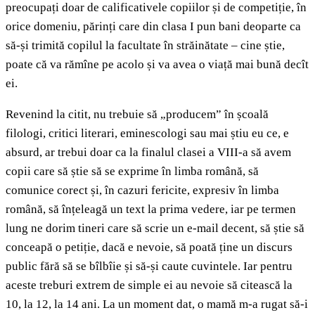
preocupați doar de calificativele copiilor și de competiție, în
orice domeniu, părinți care din clasa I pun bani deoparte ca
să-și trimită copilul la facultate în străinătate – cine știe,
poate că va rămîne pe acolo și va avea o viață mai bună decît
ei.
Revenind la citit, nu trebuie să „producem” în școală
filologi, critici literari, eminescologi sau mai știu eu ce, e
absurd, ar trebui doar ca la finalul clasei a VIII-a să avem
copii care să știe să se exprime în limba română, să
comunice corect și, în cazuri fericite, expresiv în limba
română, să înțeleagă un text la prima vedere, iar pe termen
lung ne dorim tineri care să scrie un e-mail decent, să știe să
conceapă o petiție, dacă e nevoie, să poată ține un discurs
public fără să se bîlbîie și să-și caute cuvintele. Iar pentru
aceste treburi extrem de simple ei au nevoie să citească la
10, la 12, la 14 ani. La un moment dat, o mamă m-a rugat să-i