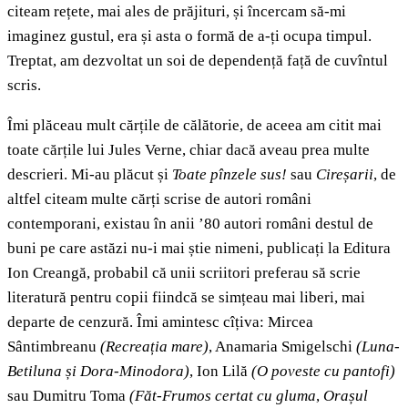
citeam rețete, mai ales de prăjituri, și încercam să-mi
imaginez gustul, era și asta o formă de a-ți ocupa timpul.
Treptat, am dezvoltat un soi de dependență față de cuvîntul
scris.
Îmi plăceau mult cărțile de călătorie, de aceea am citit mai
toate cărțile lui Jules Verne, chiar dacă aveau prea multe
descrieri. Mi-au plăcut și
Toate pînzele sus!
sau
Cireșarii
, de
altfel citeam multe cărți scrise de autori români
contemporani, existau în anii ’80 autori români destul de
buni pe care astăzi nu-i mai știe nimeni, publicați la Editura
Ion Creangă, probabil că unii scriitori preferau să scrie
literatură pentru copii fiindcă se simțeau mai liberi, mai
departe de cenzură. Îmi amintesc cîțiva: Mircea
Sântimbreanu
(Recreația mare)
, Anamaria Smigelschi
(Luna-
Betiluna și Dora-Minodora)
, Ion Lilă
(O poveste cu pantofi)
sau Dumitru Toma
(Făt-Frumos certat cu gluma
,
Orașul