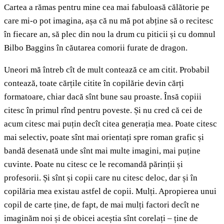
Cartea a rămas pentru mine cea mai fabuloasă călătorie pe
care mi-o pot imagina, așa că nu mă pot abține să o recitesc
în fiecare an, să plec din nou la drum cu piticii și cu domnul
Bilbo Baggins în căutarea comorii furate de dragon.
Uneori mă întreb cît de mult contează ce am citit. Probabil
contează, toate cărțile citite în copilărie devin cărți
formatoare, chiar dacă sînt bune sau proaste. Însă copiii
citesc în primul rînd pentru poveste. Și nu cred că cei de
acum citesc mai puțin decît citea generația mea. Poate citesc
mai selectiv, poate sînt mai orientați spre roman grafic și
bandă desenată unde sînt mai multe imagini, mai puține
cuvinte. Poate nu citesc ce le recomandă părinții și
profesorii. Și sînt și copii care nu citesc deloc, dar și în
copilăria mea existau astfel de copii. Mulți. Apropierea unui
copil de carte ține, de fapt, de mai mulți factori decît ne
imaginăm noi și de obicei aceștia sînt corelați – ține de