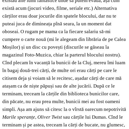
existau alte lumi fantastice unde să putem evada, așa cum
există acum (jocuri video, filme, seriale etc.) Alternativa
cărților erau doar jocurile din spatele blocului, dar nu te
puteai juca de dimineața pînă seara, la un moment dat
oboseai. O rugam pe mama ca la fiecare salariu să-mi
cumpere o carte nouă (mi le alegeam din librăria de pe Calea
Moșilor) și un disc cu povești (discurile se găseau la
magazinul Foto-Muzica, chiar la parterul blocului nostru).
Cînd plecam în vacanță la bunicii de la Cluj, mereu îmi luam
în bagaj două-trei cărți, de multe ori erau cărți pe care le
citisem deja și voiam să le recitesc, așadar cărți de care mă
atașam ca de niște păpuși sau de alte jucării. După ce le
terminam, treceam la cărțile din biblioteca bunicilor care,
din păcate, nu erau prea multe, bunicii mei au fost oameni
simpli. Așa am ajuns să citesc la o vîrstă oarecum nepotrivită
Marile speranțe
,
Oliver Twist
sau cărțile lui Dumas. Cînd le
terminam și pe astea, treceam la cărți de bucate, nu glumesc,