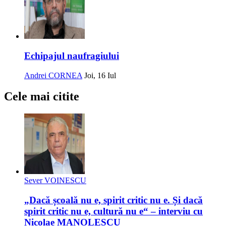
Echipajul naufragiului
Andrei CORNEA
Joi, 16 Iul
Cele mai citite
Sever VOINESCU
„Dacă școală nu e, spirit critic nu e. Și dacă
spirit critic nu e, cultură nu e“ – interviu cu
Nicolae MANOLESCU