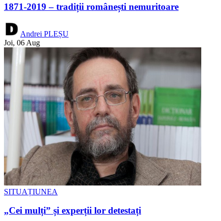
1871-2019 – tradiții românești nemuritoare
Andrei PLEȘU
Joi, 06 Aug
SITUAȚIUNEA
„Cei mulți” și experții lor detestați