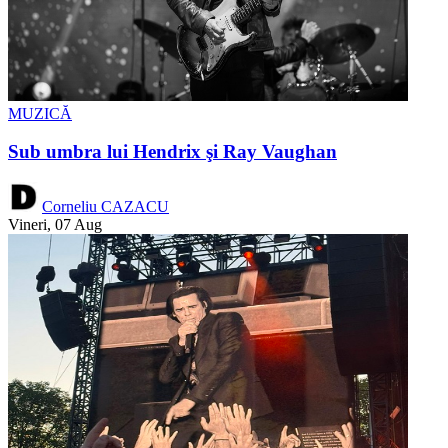
MUZICĂ
Sub umbra lui Hendrix şi Ray Vaughan
Corneliu CAZACU
Vineri, 07 Aug