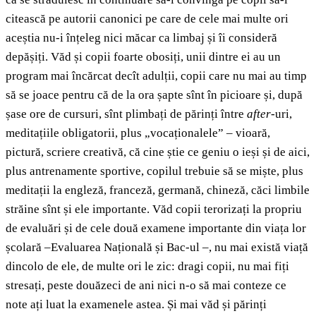
citească pe autorii canonici pe care de cele mai multe ori
aceștia nu-i înțeleg nici măcar ca limbaj și îi consideră
depășiți. Văd și copii foarte obosiți, unii dintre ei au un
program mai încărcat decît adulții, copii care nu mai au timp
să se joace pentru că de la ora șapte sînt în picioare și, după
șase ore de cursuri, sînt plimbați de părinți între
after
-uri,
meditațiile obligatorii, plus „vocaționalele” – vioară,
pictură, scriere creativă, că cine știe ce geniu o ieși și de aici,
plus antrenamente sportive, copilul trebuie să se miște, plus
meditații la engleză, franceză, germană, chineză, căci limbile
străine sînt și ele importante. Văd copii terorizați la propriu
de evaluări și de cele două examene importante din viața lor
școlară –Evaluarea Națională și Bac-ul –, nu mai există viață
dincolo de ele, de multe ori le zic: dragi copii, nu mai fiți
stresați, peste douăzeci de ani nici n-o să mai conteze ce
note ați luat la examenele astea. Și mai văd și părinți