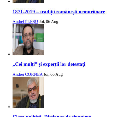
1871-2019 – tradiții românești nemuritoare
Andrei PLEȘU
Joi, 06 Aug
„Cei mulți” și experții lor detestați
Andrei CORNEA
Joi, 06 Aug
Clasa politică. Dicționar de sinonime