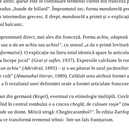
 altfel,
queue
este în continuare termenul curent din franceză p
radus „bande de billard”. Împrumutul
tac
, forma
mandanelă
pe
in intermediar grecesc. E drept,
mandanelă
a primit și o explicaț
iul balcanic.
 împrumutată direct, mai ales din franceză. Forma
achiu,
adaptată 
sau
a da un achiu
sau
achiul”
, cu sensul „a da o primă lovitură
nformatisé)
. O explicație nu întru totul identică apare în articolu
va începe jocul”
(Grai și suflet
, 1937). Expresiile calchiate în ro
 un achiu”
(Adevărul
, 1895) – și s-au păstrat în uzul jucătorilo
de colț”
(Almanahul literar
, 1989). Celălalt sens atribuit formei
e a fi rezultatul unei deformări orale a formei articulate francez
umut din germană
(Kegel),
eventual cu etimologie multiplă. Cuvînt
vînd în centrul rombului o a cincea
cheglă
, de culoare roșie” (m
ade un domn. Mitică strigă: Chegle­carambol!”. În ediția Zarifo
a ce transformă termenul tehnic într-un fals franțuzism.