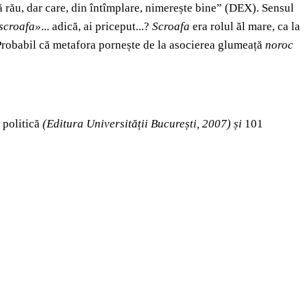
ă rău, dar care, din întîmplare, nimerește bine” (DEX). Sensul
scroafa»
... adică, ai priceput...?
Scroafa
era rolul ăl mare, ca la
 Probabil că metafora pornește de la asocierea glumeață
noroc
 politică
(Editura Universității București, 2007) și
101