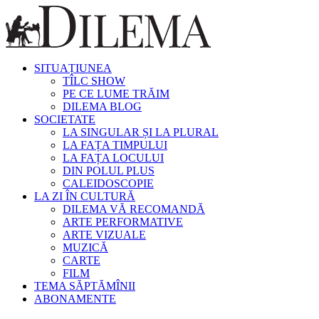
SITUAȚIUNEA
TÎLC SHOW
PE CE LUME TRĂIM
DILEMA BLOG
SOCIETATE
LA SINGULAR ȘI LA PLURAL
LA FAȚA TIMPULUI
LA FAȚA LOCULUI
DIN POLUL PLUS
CALEIDOSCOPIE
LA ZI ÎN CULTURĂ
DILEMA VĂ RECOMANDĂ
ARTE PERFORMATIVE
ARTE VIZUALE
MUZICĂ
CARTE
FILM
TEMA SĂPTĂMÎNII
ABONAMENTE