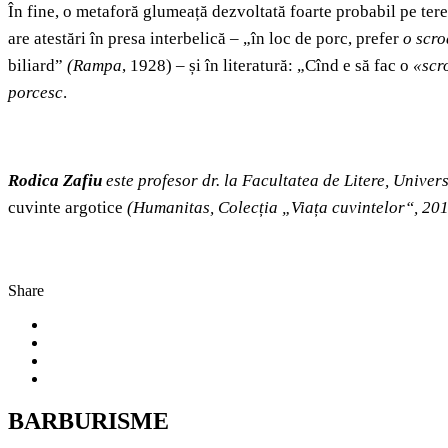
În fine, o metaforă glumeață dezvoltată foarte probabil pe te
are atestări în presa interbelică – „în loc de porc, prefer
o scro
biliard”
(Rampa
, 1928) – și în literatură: „Cînd e să fac o
«scr
porcesc
.
Rodica Zafiu
este profesor dr. la Facultatea de Litere, Univers
cuvinte argotice
(Humanitas, Colecția „Viața cuvintelor“, 201
Share
BARBURISME