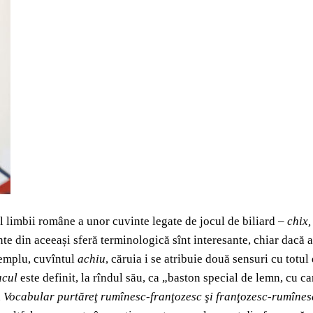
l limbii române a unor cuvinte legate de jocul de biliard –
chix
inte din aceeași sferă terminologică sînt interesante, chiar dacă a
xemplu, cuvîntul
achiu
, căruia i se atribuie două sensuri cu totul
acul
este definit, la rîndul său, ca „baston special de lemn, cu ca
n
Vocabular purtăreţ rumînesc-franţozesc şi franţozesc-rumîne