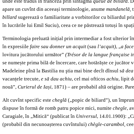
unde este tradus în franceză prin sintagma
queue de billard.
De
apare un cuvînt din aceeași terminologie, anume
mandanelă,
t
billard
sugerează o familiaritate a vorbitorilor cu biliardul pr
în lucrările lui Emil Suciu), ceea ce ne păstrează totuși în spaț
Terminologia preluată inițial prin intermediar a fost ulterior
în expresiile
faire sau donner un acquit
(sau
l’acquit)
, „
a face
lovitura jucătorului următor”
(Trésor de la langue française i
se numește prima bilă de încercare, care hotărăște ce jucător 
Madeleine pînă la Bastilia nu ştia mai bine decît dînsul s
ă dea
vacanțele trecute,
e să dau achiu
, cel mai ofticos
achiu
, lipit 
nouă”,
Curierul de Iași
, 1871) – are probabil altă origine. Par
Alt cuvînt specific este
cheglă
(„popic de biliard”), un împr
dispuse în formã de romb patru popice mici, numite
chegle
, a
Caragiale, în „Mitică“ (publicat în
Universul
, 14.01.1900): „C
(probabil din necunoașterea cuvîntului)
chègle-carambol,
cee