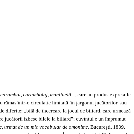
, carambol, carambolaj, mantinelă
–, care au produs expresiile
u rămas într-o circulație limitată, în jargonul jucătorilor, sau
 de diferite: „bilă de încercare la jocul de biliard, care urmează
re jucătorii izbesc bilele la biliard”; cuvîntul e un împrumut
sc, urmat de un mic vocabular de omonime
, Bucureşti, 1839,