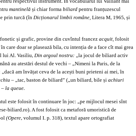
entru respectivul instrument. În vocabularul lui Vaillant mai
ntru
mantinelă
și chiar forma
biliard
pentru franțuzescul
ie prin turcă (în
Dicționarul limbii române,
Litera M, 1965, și
fonetic și grafic, provine din cuvîntul francez
acquit,
folosit
 în care doar se plasează bila, cu intenția de a face cît mai grea
l lui Al. Vasiliu,
Din argoul nostru:
„la jocul de biliard activ
mână au atestări destul de vechi – „Nimeni la Paris, de la
r: „dacă am învățat ceva de la acești buni prieteni ai mei, în
achiu
– „tac, baston de biliard” („un biliard, bile și
achiuri
e –
la queue.
ul este folosit în continuare în joc: „pe mijlocul mesei sînt
ese-biliard.ro). A fost folosit ca metaforă umoristică de
pol
(Opere
, volumul I. p. 318), textul apare ortografiat