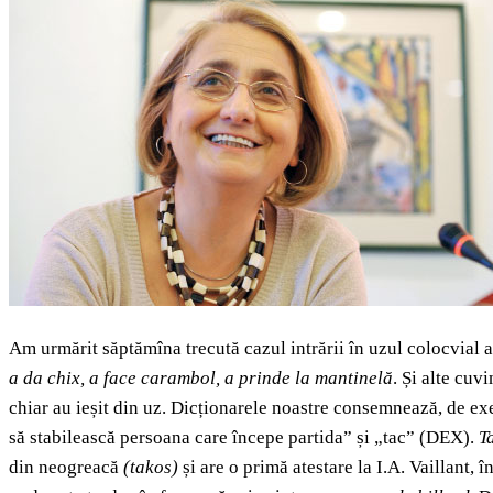
Am urmărit săptămîna trecută cazul intrării în uzul colocvial a
a da chix, a face carambol, a prinde la mantinelă
. Și alte cuv
chiar au ieșit din uz. Dicționarele noastre consemnează, de e
să stabilească persoana care începe partida” și „tac” (DEX).
T
din neogreacă
(takos)
și are o primă atestare la I.A. Vaillant, î