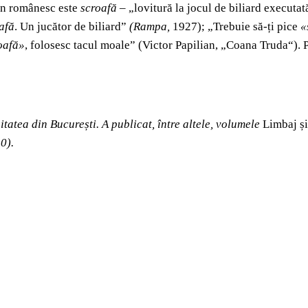
ren românesc este
scroafă
– „lovitură la jocul de biliard executat
afă
. Un jucător de biliard”
(Rampa,
1927); „Trebuie să-ți pice
«
oafă»
, folosesc tacul moale” (Victor Papilian, „Coana Truda“).
itatea din București. A publicat, între altele, volumele
Limbaj și
0).