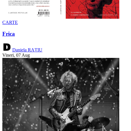
CARTE
Frica
Daniela RAȚIU
Vineri, 07 Aug