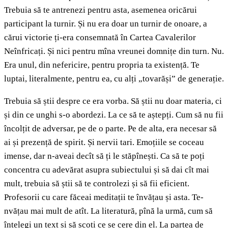
Trebuia să te antrenezi pentru asta, asemenea oricărui
participant la turnir. Și nu era doar un turnir de onoare, a
cărui victorie ți-era consemnată în Cartea Cavalerilor
Neînfricați. Și nici pentru mîna vreunei domnițe din turn. Nu.
Era unul, din nefericire, pentru propria ta existență. Te
luptai, literalmente, pentru ea, cu alți „tovarăși” de generație.
Trebuia să știi despre ce era vorba. Să știi nu doar materia, ci
și din ce unghi s-o abordezi. La ce să te aștepți. Cum să nu fii
încolțit de adversar, pe de o parte. Pe de alta, era necesar să
ai și prezență de spirit. Și nervii tari. Emoțiile se coceau
imense, dar n-aveai decît să ți le stăpînești. Ca să te poți
concentra cu adevărat asupra subiectului și să dai cît mai
mult, trebuia să știi să te controlezi și să fii eficient.
Profesorii cu care făceai meditații te învățau și asta. Te-
nvățau mai mult de atît. La literatură, pînă la urmă, cum să
înțelegi un text și să scoți ce se cere din el. La partea de