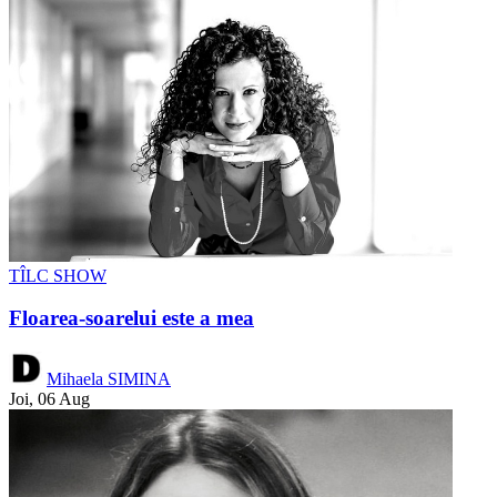
TÎLC SHOW
Floarea-soarelui este a mea
Mihaela SIMINA
Joi, 06 Aug