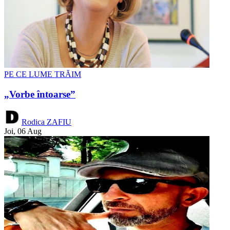
PE CE LUME TRĂIM
„Vorbe întoarse”
Rodica ZAFIU
Joi, 06 Aug