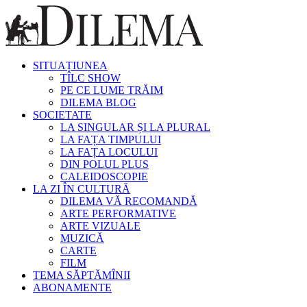
SITUAȚIUNEA
TÎLC SHOW
PE CE LUME TRĂIM
DILEMA BLOG
SOCIETATE
LA SINGULAR ȘI LA PLURAL
LA FAȚA TIMPULUI
LA FAȚA LOCULUI
DIN POLUL PLUS
CALEIDOSCOPIE
LA ZI ÎN CULTURĂ
DILEMA VĂ RECOMANDĂ
ARTE PERFORMATIVE
ARTE VIZUALE
MUZICĂ
CARTE
FILM
TEMA SĂPTĂMÎNII
ABONAMENTE