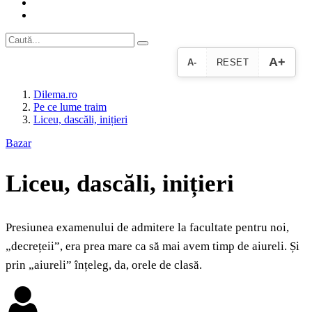
A+
A-
RESET
Dilema.ro
Pe ce lume traim
Liceu, dascăli, inițieri
Bazar
Liceu, dascăli, inițieri
Presiunea examenului de admitere la facultate pentru noi,
„decrețeii”, era prea mare ca să mai avem timp de aiureli. Și
prin „aiureli” înțeleg, da, orele de clasă.