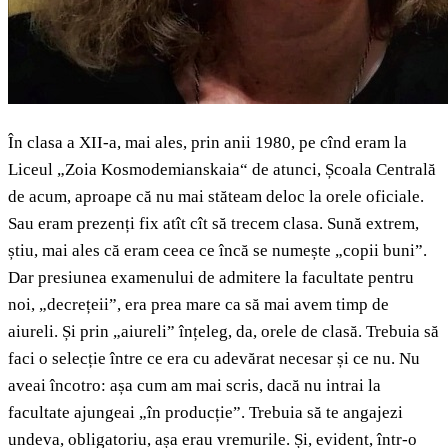
În clasa a XII-a, mai ales, prin anii 1980, pe cînd eram la
Liceul „Zoia Kosmodemianskaia“ de atunci, Școala Centrală
de acum, aproape că nu mai stăteam deloc la orele oficiale.
Sau eram prezenți fix atît cît să trecem clasa. Sună extrem,
știu, mai ales că eram ceea ce încă se numește „copii buni”.
Dar presiunea examenului de admitere la facultate pentru
noi, „decrețeii”, era prea mare ca să mai avem timp de
aiureli. Și prin „aiureli” înțeleg, da, orele de clasă. Trebuia să
faci o selecție între ce era cu adevărat necesar și ce nu. Nu
aveai încotro: așa cum am mai scris, dacă nu intrai la
facultate ajungeai „în producție”. Trebuia să te angajezi
undeva, obligatoriu, așa erau vremurile. Și, evident, într-o