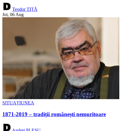
Teodor TIȚĂ
Joi, 06 Aug
SITUAȚIUNEA
1871-2019 – tradiții românești nemuritoare
Andrei PLEȘU