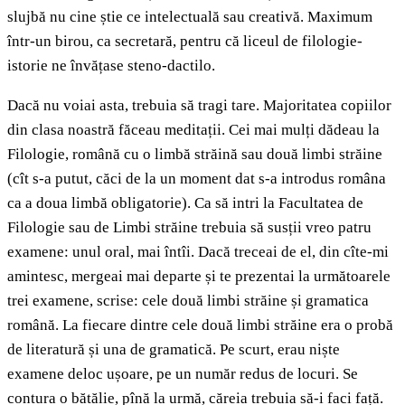
slujbă nu cine știe ce intelectuală sau creativă. Maximum
într-un birou, ca secretară, pentru că liceul de filologie-
istorie ne învățase steno-dactilo.
Dacă nu voiai asta, trebuia să tragi tare. Majoritatea copiilor
din clasa noastră făceau meditații. Cei mai mulți dădeau la
Filologie, română cu o limbă străină sau două limbi străine
(cît s-a putut, căci de la un moment dat s-a introdus româna
ca a doua limbă obligatorie). Ca să intri la Facultatea de
Filologie sau de Limbi străine trebuia să susții vreo patru
examene: unul oral, mai întîi. Dacă treceai de el, din cîte-mi
amintesc, mergeai mai departe și te prezentai la următoarele
trei examene, scrise: cele două limbi străine și gramatica
română. La fiecare dintre cele două limbi străine era o probă
de literatură și una de gramatică. Pe scurt, erau niște
examene deloc ușoare, pe un număr redus de locuri. Se
contura o bătălie, pînă la urmă, căreia trebuia să-i faci față.