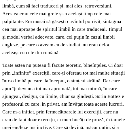
limbă, cum să faci traduceri și, mai ales, retroversiuni.
Acestea erau cele mai grele și-n același timp cele mai
palpitante. Era musai să găsești cuvîntul potrivit, sintagma
cea mai aproape de spiritul limbii în care traduceai. Timpul
și modul verbal adecvate, care, cel puțin în cazul limbii
engleze, pe care o aveam eu de studiat, nu erau deloc
aceleași cu cele din română.
Toate astea nu puteau fi făcute teoretic, bineînțeles. Ci doar
prin „infinite” exerciții, care-ți ofereau tot mai multe situații
într-o limbă pe care, la început, o simțeai străină. Dar care
apoi îți devenea tot mai apropiată, tot mai intimă, în care
ajungeai, desigur, cu limite, chiar să gîndești. Sorin Bottez e
profesorul cu care, în privat, am învățat toate aceste lucruri.
Care m-a inițiat, prin fermecătoarele lui exerciții, care nu
erau de fapt doar exerciții, ci mici bucăți de proză, în tainele
unei engleze instinctive. Care să devină, măcar puțin, și a