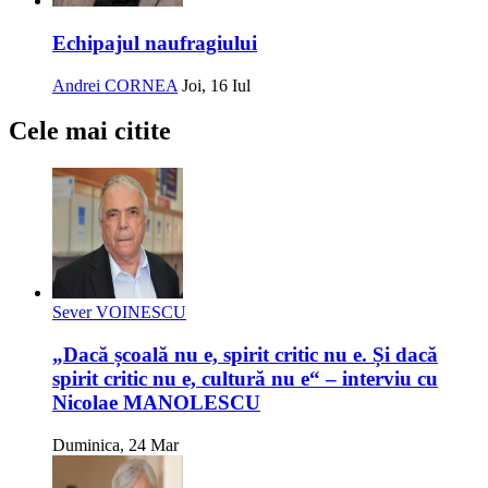
Echipajul naufragiului
Andrei CORNEA
Joi, 16 Iul
Cele mai citite
Sever VOINESCU
„Dacă școală nu e, spirit critic nu e. Și dacă
spirit critic nu e, cultură nu e“ – interviu cu
Nicolae MANOLESCU
Duminica, 24 Mar