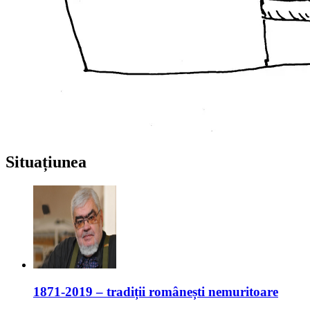
Situațiunea
1871-2019 – tradiții românești nemuritoare