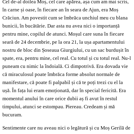
Cel de-al doilea Moș, cel care apărea, așa cum am mai scris,
în carne și oase, în fiecare an în seara de Ajun, era Moș
Crăciun. Am povestit cum se îmbrăca unchiul meu cu blana
bunicii, în bucătărie. Dar asta nu avea nici o importanță
pentru mine, copilul de atunci. Moșul care suna în fiecare
seară de 24 decembrie, pe la ora 21, la ușa apartamentului
nostru de bloc din Șoseaua Giurgiului, cu un sac burdușit în
spate, era, pentru mine, cel real. Cu totul și cu totul real. Nu-l
puneam cu nimic la îndoială. Ci dimpotrivă. Era dovada vie
că miraculosul poate îmbrăca forme absolut normale de
manifestare, că poate fi palpabil și că te poți trezi cu el la
ușă. În fața lui eram emoționată, dar în special fericită. Era
momentul anului în care orice dubii aș fi avut în restul
timpului, atunci se estompau. Piereau. Credeam și mă
bucuram.
Sentimente care nu aveau nici o legătură și cu Moș Gerilă de