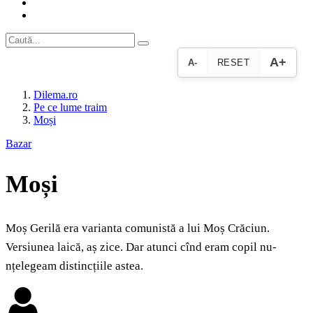
A+
A-
RESET
Dilema.ro
Pe ce lume traim
Moși
Bazar
Moși
Moș Gerilă era varianta comunistă a lui Moș Crăciun.
Versiunea laică, aș zice. Dar atunci cînd eram copil nu-
nțelegeam distincțiile astea.