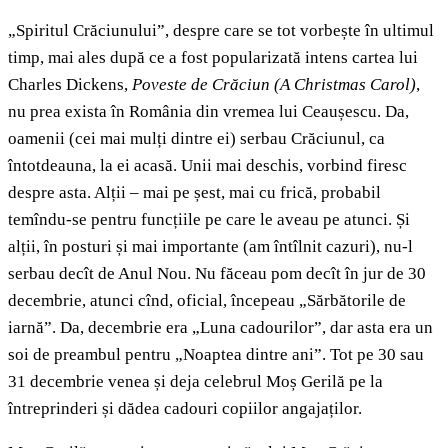
„Spiritul Crăciunului”, despre care se tot vorbește în ultimul
timp, mai ales după ce a fost popularizată intens cartea lui
Charles Dickens,
Poveste de Crăciun
(A Christmas Carol)
,
nu prea exista în România din vremea lui Ceaușescu. Da,
oamenii (cei mai mulți dintre ei) serbau Crăciunul, ca
întotdeauna, la ei acasă. Unii mai deschis, vorbind firesc
despre asta. Alții – mai pe șest, mai cu frică, probabil
temîndu-se pentru funcțiile pe care le aveau pe atunci. Și
alții, în posturi și mai importante (am întîlnit cazuri), nu-l
serbau decît de Anul Nou. Nu făceau pom decît în jur de 30
decembrie, atunci cînd, oficial, începeau „Sărbătorile de
iarnă”. Da, decembrie era „Luna cadourilor”, dar asta era un
soi de preambul pentru „Noaptea dintre ani”. Tot pe 30 sau
31 decembrie venea și deja celebrul Moș Gerilă pe la
întreprinderi și dădea cadouri copiilor angajaților.