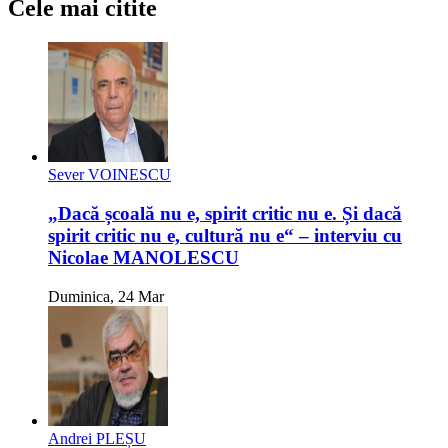
Cele mai citite
Sever VOINESCU
„Dacă școală nu e, spirit critic nu e. Și dacă
spirit critic nu e, cultură nu e“ – interviu cu
Nicolae MANOLESCU
Duminica, 24 Mar
Andrei PLEȘU