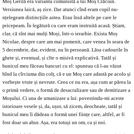
Moș Gerilă era varianta comunistă a lui Moș Crăciun.
Versiunea laică, aș zice. Dar atunci cînd eram copil nu-
nțelegeam distincțiile astea. Erau însă altele pe care le
pricepeam. În legătură cu care eram instruită acasă. Știam,
clar, că sînt mai mulți Moși, într-o ierarhie. Exista Moș
Nicolae, despre care am mai pomenit, care venea în seara de
5 decembrie, dar, evident, nu în persoană. Lăsa cadourile în
ghete și, eventual, și cîte o misivă explicativă. Tatăl și
bunicul meu făceau bancuri cu el: spuneau că l-au văzut
bînd la cîrciuma din colț, că e un Moș care adastă pe acolo și
vorbește vrute și nevrute. Ceea ce nu era, așa cum ar părea la
o primă vedere, o formă de desacralizare sau de demitizare a
Moșului. Ci una de umanizare a lui: povestindu-mi aceste
istorioare vesele și, da, ușor, să zicem, deocheate, tatăl și
bunicul meu îi dădeau o formă unei ființe care, altfel, ar fi
fost doar un abur. Așa, era totuși un om, ca și noi.