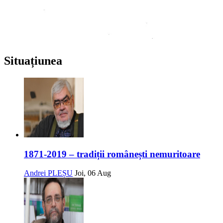
Situațiunea
1871-2019 – tradiții românești nemuritoare
Andrei PLEȘU
Joi, 06 Aug