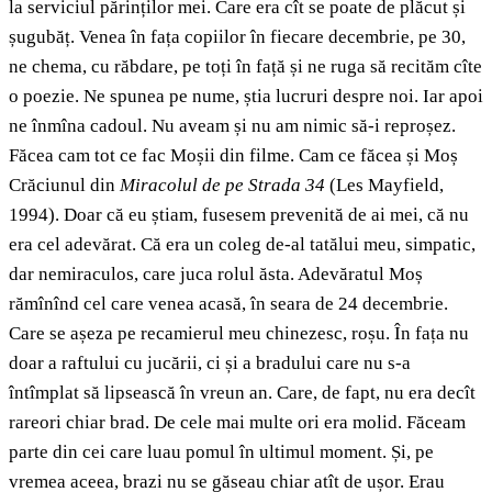
la serviciul părinților mei. Care era cît se poate de plăcut și
șugubăț. Venea în fața copiilor în fiecare decembrie, pe 30,
ne chema, cu răbdare, pe toți în față și ne ruga să recităm cîte
o poezie. Ne spunea pe nume, știa lucruri despre noi. Iar apoi
ne înmîna cadoul. Nu aveam și nu am nimic să-i reproșez.
Făcea cam tot ce fac Moșii din filme. Cam ce făcea și Moș
Crăciunul din
Miracolul de pe Strada 34
(Les Mayfield,
1994). Doar că eu știam, fusesem prevenită de ai mei, că nu
era cel adevărat. Că era un coleg de-al tatălui meu, simpatic,
dar nemiraculos, care juca rolul ăsta. Adevăratul Moș
rămînînd cel care venea acasă, în seara de 24 decembrie.
Care se așeza pe recamierul meu chinezesc, roșu. În fața nu
doar a raftului cu jucării, ci și a bradului care nu s-a
întîmplat să lipsească în vreun an. Care, de fapt, nu era decît
rareori chiar brad. De cele mai multe ori era molid. Făceam
parte din cei care luau pomul în ultimul moment. Și, pe
vremea aceea, brazi nu se găseau chiar atît de ușor. Erau