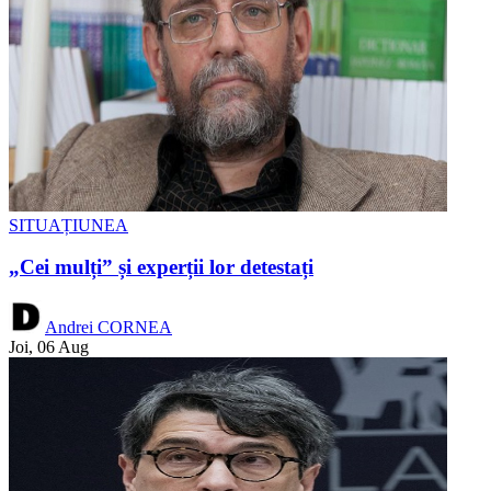
SITUAȚIUNEA
„Cei mulți” și experții lor detestați
Andrei CORNEA
Joi, 06 Aug