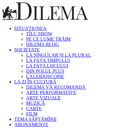
SITUAȚIUNEA
TÎLC SHOW
PE CE LUME TRĂIM
DILEMA BLOG
SOCIETATE
LA SINGULAR ȘI LA PLURAL
LA FAȚA TIMPULUI
LA FAȚA LOCULUI
DIN POLUL PLUS
CALEIDOSCOPIE
LA ZI ÎN CULTURĂ
DILEMA VĂ RECOMANDĂ
ARTE PERFORMATIVE
ARTE VIZUALE
MUZICĂ
CARTE
FILM
TEMA SĂPTĂMÎNII
ABONAMENTE