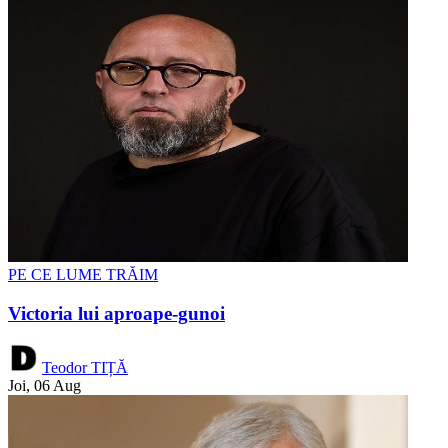
PE CE LUME TRĂIM
Victoria lui aproape-gunoi
Teodor TIȚĂ
Joi, 06 Aug