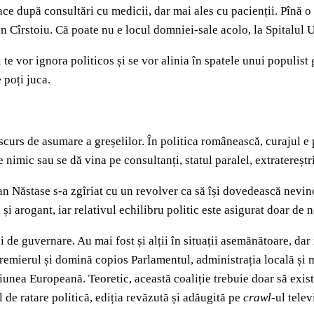
ce după consultări cu medicii, dar mai ales cu pacienții. Pînă o
n Cîrstoiu. Că poate nu e locul domniei-sale acolo, la Spitalul 
te vor ignora politicos și se vor alinia în spatele unui populist 
 poți juca.
scurs de asumare a greșelilor. În politica românească, curajul e 
imic sau se dă vina pe consultanți, statul paralel, extratereștr
 Năstase s-a zgîriat cu un revolver ca să își dovedească nevinov
și arogant, iar relativul echilibru politic este asigurat doar de
 de guvernare. Au mai fost și alții în situații asemănătoare, dar
remierul și domină copios Parlamentul, administrația locală și m
iunea Europeană. Teoretic, această coaliție trebuie doar să existe
de ratare politică, ediția revăzută și adăugită pe
crawl
-ul telev