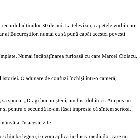
 recordul ultimilor 30 de ani. La televizor, capetele vorbitoare
mar al Bucureștilor, numai ca să pună capăt acestei povești
ntîmplate. Numai încăpățînarea furioasă cu care Marcel Ciolacu,
al istoriei. O adunare de confuzi închiși într-o cameră,
icu, să spună: „Dragi bucureșteni, am fost dobitoci. Am pus un
ar și pentru o secundă le-am lăsat impresia că sîntem serioși.
am învățat în aceste zile.
om schimba legea și o vom aplica inclusiv medicilor care nu