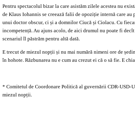
Pentru spectacolul bizar la care asistăm zilele acestea nu exist
de Klaus Iohannis se creează falii de opoziție internă care au p
unui doctor obscur, ci și a domnilor Ciucă și Ciolacu. Cu fiecar
incompetență. Au ajuns acolo, de aici drumul nu poate fi decît l
scenariul îl păstrăm pentru altă dată.
E trecut de miezul nopții și nu mai numără nimeni ore de ședinț
în hohote. Răzbunarea nu e cum au crezut ei că o să fie. E chi
* Comitetul de Coordonare Politică al guvernării CDR-USD-UD
miezul nopții.