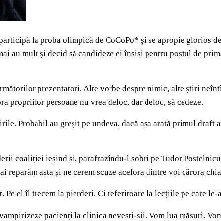
t participă la proba olimpică de CoCoPo* și se apropie glorios de
 mai au mult și decid să candideze ei înșiși pentru postul de pri
rmătorilor prezentatori. Alte vorbe despre nimic, alte știri neî
pra propriilor persoane nu vrea deloc, dar deloc, să cedeze.
cirile. Probabil au greșit pe undeva, dacă așa arată primul draft 
 liderii coaliției ieșind și, parafrazîndu-l sobri pe Tudor Posteln
 mai reparăm asta și ne cerem scuze acelora dintre voi cărora chi
 Pe el îl trecem la pierderi. Ci referitoare la lecțiile pe care le-
 vampirizeze pacienți la clinica nevesti-sii. Vom lua măsuri. V