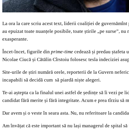
La ora la care scriu acest text, liderii coaliției de guvernămîn
au epuizat toate nuanțele posibile, toate știrile „pe surse”, nu
exasperante.
Încet-încet, figurile din
prime-time
cedează și predau ștafeta u
Nicolae Ciucă și Cătălin Cîrstoiu folosesc tesla indeciziei asu
Site-urile de știri numără orele, reporterii de la Guvern neferi
incapabili să decidă cum să piardă niște alegeri.
Te-ai aștepta ca la finalul unei astfel de ședințe să îi vezi pe
candidat fără merite și fără integritate. Acum e prea tîrziu să
Dar avem și o veste în seara asta. Nu, nu referitoare la candidat.
Am învățat că este important să nu lași managerul de spital să