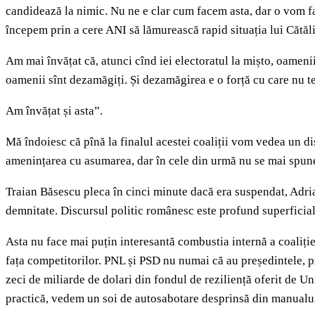
candidează la nimic. Nu ne e clar cum facem asta, dar o vom fa
începem prin a cere ANI să lămurească rapid situația lui Cătăli
Am mai învățat că, atunci cînd iei electoratul la mișto, oamenii 
oamenii sînt dezamăgiți. Și dezamăgirea e o forță cu care nu te
Am învățat și asta”.
Mă îndoiesc că pînă la finalul acestei coaliții vom vedea un di
amenințarea cu asumarea, dar în cele din urmă nu se mai spune n
Traian Băsescu pleca în cinci minute dacă era suspendat, Adrian
demnitate. Discursul politic românesc este profund superficial 
Asta nu face mai puțin interesantă combustia internă a coaliției
fața competitorilor. PNL și PSD nu numai că au președintele, p
zeci de miliarde de dolari din fondul de reziliență oferit de Un
practică, vedem un soi de autosabotare desprinsă din manualul 