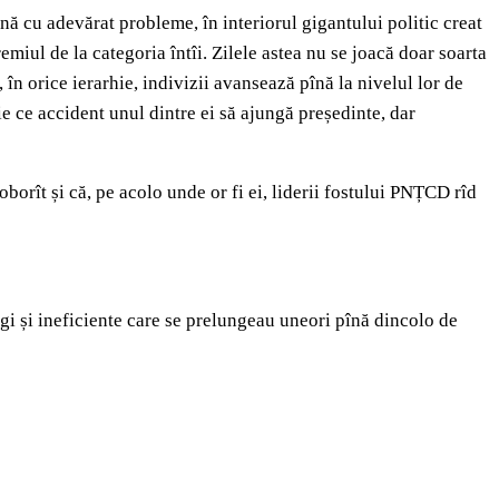
ună cu adevărat probleme, în interiorul gigantului politic creat
miul de la categoria întîi. Zilele astea nu se joacă doar soarta
 în orice ierarhie, indivizii avansează pînă la nivelul lor de
ie ce accident unul dintre ei să ajungă președinte, dar
orît și că, pe acolo unde or fi ei, liderii fostului PNȚCD rîd
și ineficiente care se prelungeau uneori pînă dincolo de