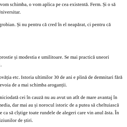
 vom schimba, o vom aplica pe cea existentă. Ferm. Și o să
Universitar.
grobian. Și nu pentru că cred în el neapărat, ci pentru că
prostie și modestia e umilitoare. Se mai practică uneori
i.
ăția etc. Istoria ultimilor 30 de ani e plină de demnitari fără
 nevoia de a mai schimba aroganții.
 niciodată cei în cauză nu au avut un atît de mare avantaj în
edia, dar mai au și norocul istoric de a putea să cheltuiască
 ca să cîștige toate rundele de alegeri care vin anul ăsta. În
iziunilor de știri.