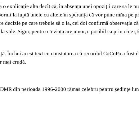
ă o explicație alta decît că, în absența unei opoziții care să le p
ornit la luptă unele cu altele în speranța că vor pune mîna pe pre
e decizie pe care trebuie să o ia, cei doi confirmă observația că,
a vale. Sigur, pentru că viața are umor, e posibil ca prin cine șt
ă. Închei acest text cu constatarea că recordul CoCoPo a fost dob
ar mai crudă.
MR din perioada 1996-2000 rămas celebru pentru ședințe lungi 