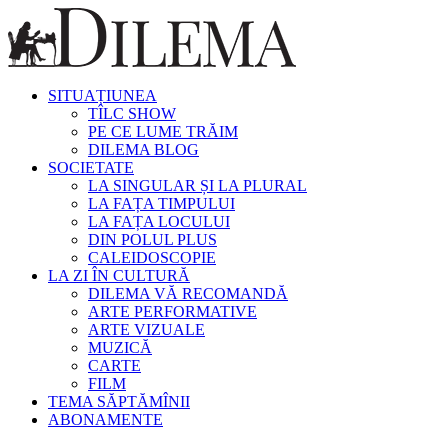
SITUAȚIUNEA
TÎLC SHOW
PE CE LUME TRĂIM
DILEMA BLOG
SOCIETATE
LA SINGULAR ȘI LA PLURAL
LA FAȚA TIMPULUI
LA FAȚA LOCULUI
DIN POLUL PLUS
CALEIDOSCOPIE
LA ZI ÎN CULTURĂ
DILEMA VĂ RECOMANDĂ
ARTE PERFORMATIVE
ARTE VIZUALE
MUZICĂ
CARTE
FILM
TEMA SĂPTĂMÎNII
ABONAMENTE