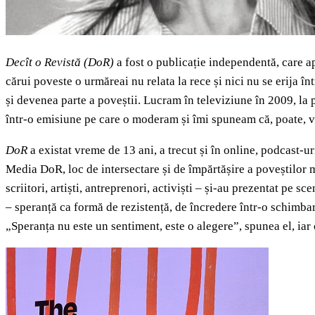
Decît o Revistă
(DoR)
a fost o publicație independentă, care ap
cărui poveste o urmăreai nu relata la rece și nici nu se erija în
și devenea parte a poveștii. Lucram în televiziune în 2009, l
într-o emisiune pe care o moderam și îmi spuneam că, poate, voi 
DoR
a existat vreme de 13 ani, a trecut și în online, podcast-uri
Media DoR, loc de intersectare și de împărtășire a poveștilor me
scriitori, artiști, antreprenori, activiști – și-au prezentat pe 
– speranță ca formă de rezistență, de încredere într-o schimbare
„Speranța nu este un sentiment, este o alegere”, spunea el, iar 