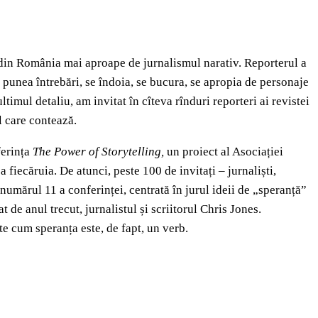
esă din România mai aproape de jurnalismul narativ. Reporterul a
și punea întrebări, se îndoia, se bucura, se apropia de personaje
timul detaliu, am invitat în cîteva rînduri reporteri ai revistei
l care contează.
ferința
The Power of Storytelling,
un proiect al Asociației
fiecăruia. De atunci, peste 100 de invitați – jurnaliști,
u numărul 11 a conferinței, centrată în jurul ideii de „speranță”
 de anul trecut, jurnalistul și scriitorul Chris Jones.
te cum speranța este, de fapt, un verb.