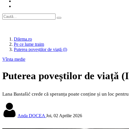
Dilema.ro
Pe ce lume traim
Puterea poveștilor de viață (I)
Vîrsta medie
Puterea poveștilor de viață (I
Lana Bastašić crede că speranța poate conține și un loc pentru f
Anda DOCEA
Joi, 02 Aprilie 2026