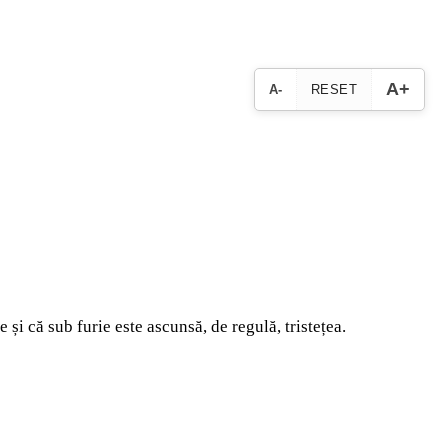
A+
A-
RESET
și că sub furie este ascunsă, de regulă, tristețea.