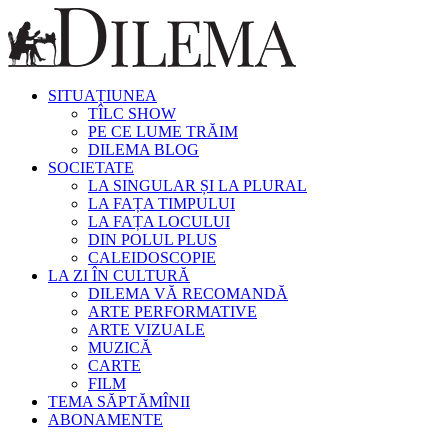
SITUAȚIUNEA
TÎLC SHOW
PE CE LUME TRĂIM
DILEMA BLOG
SOCIETATE
LA SINGULAR ȘI LA PLURAL
LA FAȚA TIMPULUI
LA FAȚA LOCULUI
DIN POLUL PLUS
CALEIDOSCOPIE
LA ZI ÎN CULTURĂ
DILEMA VĂ RECOMANDĂ
ARTE PERFORMATIVE
ARTE VIZUALE
MUZICĂ
CARTE
FILM
TEMA SĂPTĂMÎNII
ABONAMENTE