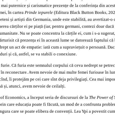
 mai puternice și carismatice prezențe de la conferința din aces
emei, în cartea
Prinde iepurele
(Editura Black Button Books, 2023
ieteni și artiști din Germania, unde este stabilită, au avertizat-o
rea cărților ei pe piață (iar, pentru germani, contezi doar dacă e
umanitate. Nu se poate concentra la cărțile ei, cum i s-a sugerat
ărturisit că prezența ei în această lume se datorează faptului că 
 drept un act de empatie: iată cum a supraviețuit o persoană. Dacă
uri și că, astfel, se va stabili o conexiune.
urie. Că furia este semnalul corpului că ceva nedrept se petrece 
ie, în reconectare. Avem nevoie de mai multe femei furioase în lu
cînd, îi protejăm pe cei care sînt deja privilegiați. Cea mai impo
ă și, atunci, avem nevoie de ceilalți.
of Economics, a început seria de discursuri de la
The Power of 
prin care educația poate fi făcută, un mod de a confrunta proble
singura care se poate elibera de convenții. Lea Ypi a povestit cum