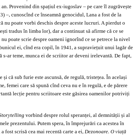
t an. Provenind din spațiul ex-iugoslav – pe care îl zugrăvește
) –, cunoscînd ce înseamnă genocidul, Lana a fost de la
 că nu poate vorbi deschis despre aceste lucruri. A pierdut o
ști tradus în limba lor), dar a continuat să afirme că ce se
, nu poate scrie despre oameni ignorînd ce se petrece la nivel
bunicul ei, cînd era copil, în 1941, a supraviețuit unui lagăr de
 s-ar teme, munca ei de scriitor ar deveni irelevantă. De fapt,
și că sub furie este ascunsă, de regulă, tristețea. În același
me, femei care să spună cînd ceva nu e în regulă, e de părere
rtantă lecție pentru scriitoare este găsirea oamenilor potriviți
Storytelling
vorbind despre rolul speranței, al demnității și al
mele prezentului. Putem spera, în împrejurări ca acestea în
 a fost scrisă cea mai recentă carte a ei,
Dezonoare. O viață