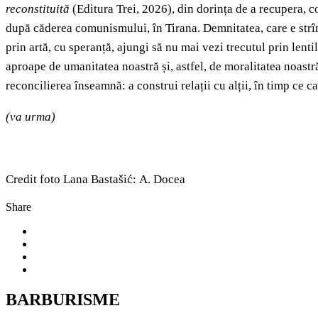
reconstituită
(Editura Trei, 2026),
din dorința de a recupera, c
după căderea comunismului, în Tirana. Demnitatea, care e strîns 
prin artă, cu speranță, ajungi să nu mai vezi trecutul prin lentil
aproape de umanitatea noastră și, astfel, de moralitatea noastră
reconcilierea înseamnă: a construi relații cu alții, în timp ce c
(va urma)
Credit foto Lana Bastašić: A. Docea
Share
BARBURISME