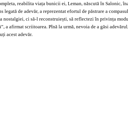
ompleta, reabilita viața bunicii ei, Leman, născută în Salonic, î
legată de adevăr, a reprezentat efortul de păstrare a compasului 
a nostalgiei, ci să-l reconstruiești, să reflectezi în privința modu
”, a afirmat scriitoarea. Pînă la urmă, nevoia de a găsi adevărul,
auți acest adevăr.