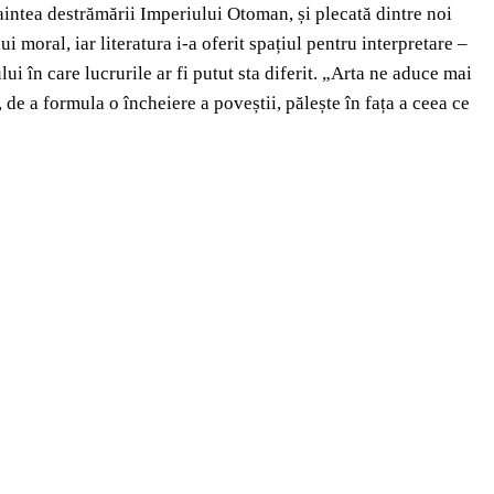
naintea destrămării Imperiului Otoman, și plecată dintre noi
moral, iar literatura i-a oferit spațiul pentru interpretare –
lui în care lucrurile ar fi putut sta diferit. „Arta ne aduce mai
 de a formula o încheiere a poveștii, pălește în fața a ceea ce