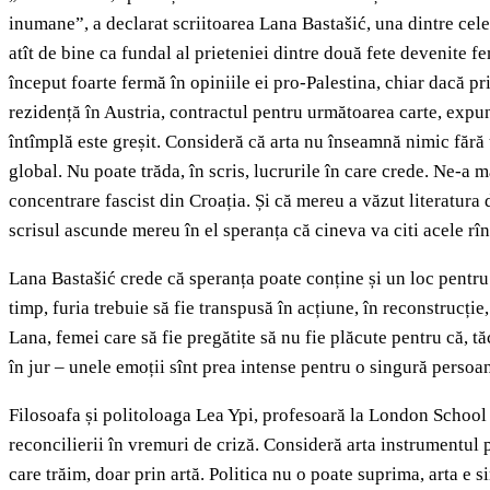
inumane”, a declarat scriitoarea Lana Bastašić, una dintre cele
atît de bine ca fundal al prieteniei dintre două fete devenite f
început foarte fermă în opiniile ei pro-Palestina, chiar dacă pr
rezidență în Austria, contractul pentru următoarea carte, expune
întîmplă este greșit. Consideră că arta nu înseamnă nimic fără 
global. Nu poate trăda, în scris, lucrurile în care crede. Ne-a m
concentrare fascist din Croația. Și că mereu a văzut literatura
scrisul ascunde mereu în el speranța că cineva va citi acele rînd
Lana Bastašić crede că speranța poate conține și un loc pentru f
timp, furia trebuie să fie transpusă în acțiune, în reconstrucț
Lana, femei care să fie pregătite să nu fie plăcute pentru că, tă
în jur – unele emoții sînt prea intense pentru o singură persoan
Filosoafa și politoloaga Lea Ypi, profesoară la London School 
reconcilierii în vremuri de criză. Consideră arta instrumentul 
care trăim, doar prin artă. Politica nu o poate suprima, arta e 