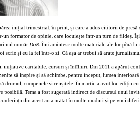
ărea inițial trimestrial, în print, și care a adus cititorii de pr
tr-un formator de opinie, care locuiește într-un turn de fildeș. Î
a primul număr
DoR.
Îmi amintesc multe materiale ale lor pînă la ul
scrie și eu la fel într-o zi. Că așa ar trebui să arate jurnalismu
, inițiative caritabile, cursuri și întîlniri. Din 2011 a apărut con
nite să inspire și să schimbe, pentru început, lumea interioară a 
scenă drumul, cumpenele și reușitele. În martie a avut loc ediția c
 posibilă. Tema a fost sugerată indirect de discursul unui invitat
conferința din acest an a arătat în multe moduri și pe voci diferi