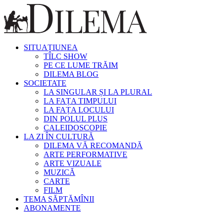
SITUAȚIUNEA
TÎLC SHOW
PE CE LUME TRĂIM
DILEMA BLOG
SOCIETATE
LA SINGULAR ȘI LA PLURAL
LA FAȚA TIMPULUI
LA FAȚA LOCULUI
DIN POLUL PLUS
CALEIDOSCOPIE
LA ZI ÎN CULTURĂ
DILEMA VĂ RECOMANDĂ
ARTE PERFORMATIVE
ARTE VIZUALE
MUZICĂ
CARTE
FILM
TEMA SĂPTĂMÎNII
ABONAMENTE