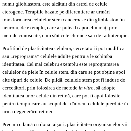
numit glioblastom, este alcătuit din astfel de celule
eterogene. Terapiile bazate pe diferențiere ar urmări
transformarea celulelor stem canceroase din glioblastom în
neuroni, de exemplu, care ar putea fi apoi eliminați prin
metode cunoscute, cum sînt cele chimice sau de radioterapie.
Profitînd de plasticitatea celulară, cercetătorii pot modifica
sau „reprograma” celulele adulte pentru a le schimba
identitatea. Cel mai celebru exemplu este reprogramarea
celulelor de piele în celule stem, din care se pot obține apoi
alte tipuri de celule. De pildă, celulele stem pot fi induse de
cercetători, prin folosirea de metode
in vitro
, să adopte
identitatea unor celule din retină, care pot fi apoi folosite
pentru terapii care au scopul de a înlocui celulele pierdute în
urma degenerării retinei.
Precum o lamă cu două tăișuri, plasticitatea organismelor vii