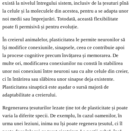
există la nivelul întregului sistem, inclusiv de la țesuturi pînă
la celule și la moleculele din acestea, pentru a se adapta unor
noi medii sau împrejurări. Totodată, această flexibilitate
poate fi permisivă și pentru evoluție.
În creierul animalelor, plasticitatea le permite neuronilor să
își modifice conexiunile, sinapsele, ceea ce contribuie apoi
la procese cognitive precum învățarea și memorarea. De
multe ori, modificarea conexiunilor nu constă în stabilirea
unor noi conexiuni între neuroni sau cu alte celule din creier,
ci în întărirea sau slăbirea unor sinapse deja existente.
Plasticitatea sinaptică este așadar o sursă majoră de
adaptabilitate a creierului.
Regenerarea țesuturilor lezate ține tot de plasticitate și poate
varia la diferite specii. De exemplu, în cazul oamenilor, în
urma unei leziuni, inima nu își poate regenera țesutul, ci îl