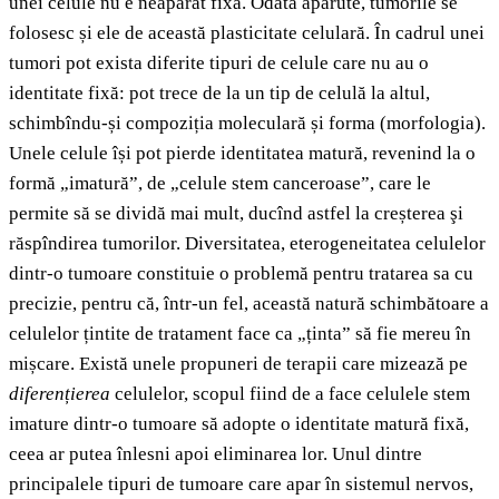
unei celule nu e neapărat fixă. Odată apărute, tumorile se
folosesc și ele de această plasticitate celulară. În cadrul unei
tumori pot exista diferite tipuri de celule care nu au o
identitate fixă: pot trece de la un tip de celulă la altul,
schimbîndu-și compoziția moleculară și forma (morfologia).
Unele celule își pot pierde identitatea matură, revenind la o
formă „imatură”, de „celule stem canceroase”, care le
permite să se dividă mai mult, ducînd astfel la creșterea şi
răspîndirea tumorilor. Diversitatea, eterogeneitatea celulelor
dintr-o tumoare constituie o problemă pentru tratarea sa cu
precizie, pentru că, într-un fel, această natură schimbătoare a
celulelor țintite de tratament face ca „ținta” să fie mereu în
mișcare. Există unele propuneri de terapii care mizează pe
diferențierea
celulelor, scopul fiind de a face celulele stem
imature dintr-o tumoare să adopte o identitate matură fixă,
ceea ar putea înlesni apoi eliminarea lor. Unul dintre
principalele tipuri de tumoare care apar în sistemul nervos,