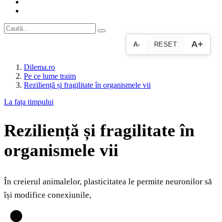
A+
A-
RESET
Dilema.ro
Pe ce lume traim
Reziliență și fragilitate în organismele vii
La fața timpului
Reziliență și fragilitate în
organismele vii
În creierul animalelor, plasticitatea le permite neuronilor să
își modifice conexiunile,