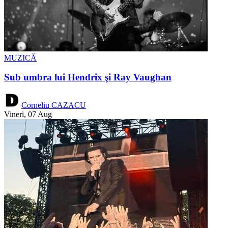
MUZICĂ
Sub umbra lui Hendrix şi Ray Vaughan
Corneliu CAZACU
Vineri, 07 Aug