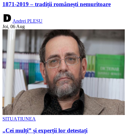
1871-2019 – tradiții românești nemuritoare
Andrei PLEȘU
Joi, 06 Aug
SITUAȚIUNEA
„Cei mulți” și experții lor detestați