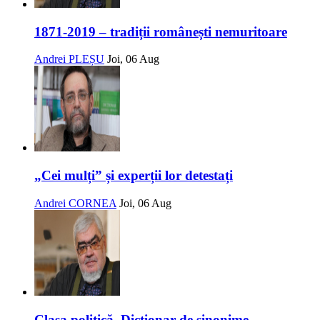
1871-2019 – tradiții românești nemuritoare
Andrei PLEȘU
Joi, 06 Aug
„Cei mulți” și experții lor detestați
Andrei CORNEA
Joi, 06 Aug
Clasa politică. Dicționar de sinonime