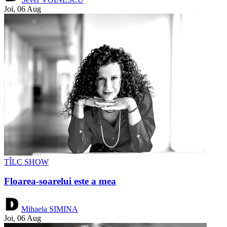
Joi, 06 Aug
TÎLC SHOW
Floarea-soarelui este a mea
Mihaela SIMINA
Joi, 06 Aug