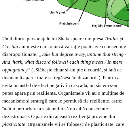
Unul dintre personajele lui Shakespeare din piesa
Troilus și
Cresida
amintește cum o mică variație poate avea consecințe
disproporționate:
„
Take but degree away, untune that string
/
And, hark, what discord follows! each thing meets
/ In mere
oppugnancy
“
(„Slăbește chiar și-un pic o coardă, și iată ce
disonanță apare: toate se regăsesc în dezacord“). Pentru a
evita un astfel de efect negativ în cascadă, un sistem s-ar
putea apăra prin reziliență. Organismele vii au o mulțime de
mecanisme și strategii care le permit să fie reziliente, astfel
încît o perturbare a sistemului să nu aibă consecințe
dezastruoase. O parte din această reziliență provine din
plasticitate
. Organismele vii se folosesc de plasticitate, care