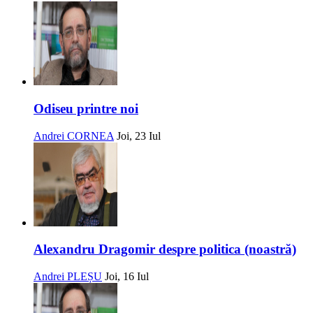
Odiseu printre noi
Andrei CORNEA
Joi, 23 Iul
Alexandru Dragomir despre politica (noastră)
Andrei PLEȘU
Joi, 16 Iul