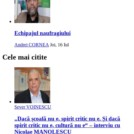
Echipajul naufragiului
Andrei CORNEA
Joi, 16 Iul
Cele mai citite
Sever VOINESCU
„Dacă școală nu e, spirit critic nu e. Și dacă
spirit critic nu e, cultură nu e“ – interviu cu
Nicolae MANOLESCU