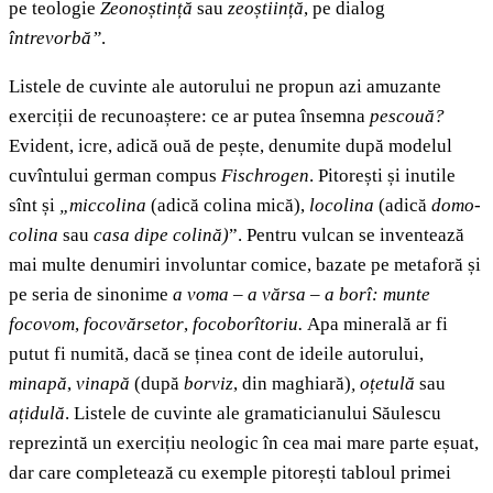
pe teologie
Zeonoștință
sau
zeoștiință
, pe dialog
întrevorbă”
.
Listele de cuvinte ale autorului ne propun azi amuzante
exerciții de recunoaștere: ce ar putea însemna
pescouă?
Evident, icre, adică ouă de pește, denumite după modelul
cuvîntului german compus
Fischrogen
. Pitorești și inutile
sînt și
„miccolina
(adică colina mică),
locolina
(adică
domo-
colina
sau
casa dipe colină)
”. Pentru vulcan
se inventează
mai multe denumiri involuntar comice, bazate pe metaforă și
pe seria de sinonime
a voma – a vărsa – a borî: munte
focovom
,
focovărsetor
,
focoborîtoriu.
Apa minerală ar fi
putut fi numită, dacă se ținea cont de ideile autorului,
minapă
,
vinapă
(după
borviz
, din maghiară)
, oțetulă
sau
ațidulă
. Listele de cuvinte ale gramaticianului Săulescu
reprezintă un exercițiu neologic în cea mai mare parte eșuat,
dar care completează cu exemple pitorești tabloul primei