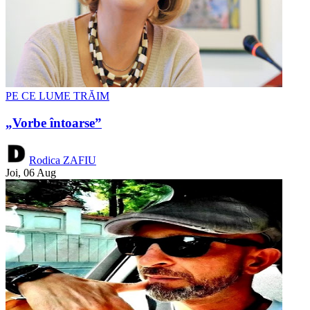
PE CE LUME TRĂIM
„Vorbe întoarse”
Rodica ZAFIU
Joi, 06 Aug