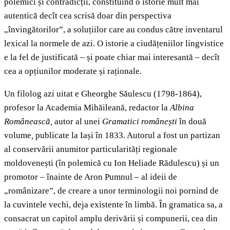
polemici și contradicții, constituind o istorie mult mai
autentică decît cea scrisă doar din perspectiva
„învingătorilor”, a soluțiilor care au condus către inventarul
lexical la normele de azi. O istorie a ciudățeniilor lingvistice
e la fel de justificată – și poate chiar mai interesantă – decît
cea a opțiunilor moderate și raționale.
Un filolog azi uitat e Gheorghe Săulescu (1798-1864),
profesor la Academia Mihăileană, redactor la
Albina
Românească,
autor al unei
Gramatici românești
în două
volume
,
publicate la Iași în 1833. Autorul a fost un partizan
al conservării anumitor particularități regionale
moldovenești (în polemică cu Ion Heliade Rădulescu) și un
promotor – înainte de Aron Pumnul – al ideii de
„românizare”, de creare a unor terminologii noi pornind de
la cuvintele vechi, deja existente în limbă. În gramatica sa, a
consacrat un capitol amplu derivării și compunerii, cea din