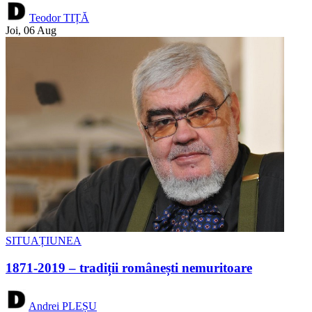
Teodor TIȚĂ
Joi, 06 Aug
SITUAȚIUNEA
1871-2019 – tradiții românești nemuritoare
Andrei PLEȘU