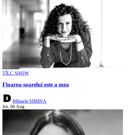
TÎLC SHOW
Floarea-soarelui este a mea
Mihaela SIMINA
Joi, 06 Aug