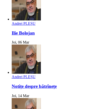
Andrei PLEȘU
Ilie Bolojan
Joi, 06 Mar
Andrei PLEȘU
Notițe despre bătrînețe
Joi, 14 Mar