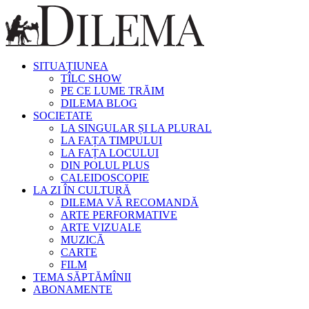
SITUAȚIUNEA
TÎLC SHOW
PE CE LUME TRĂIM
DILEMA BLOG
SOCIETATE
LA SINGULAR ȘI LA PLURAL
LA FAȚA TIMPULUI
LA FAȚA LOCULUI
DIN POLUL PLUS
CALEIDOSCOPIE
LA ZI ÎN CULTURĂ
DILEMA VĂ RECOMANDĂ
ARTE PERFORMATIVE
ARTE VIZUALE
MUZICĂ
CARTE
FILM
TEMA SĂPTĂMÎNII
ABONAMENTE