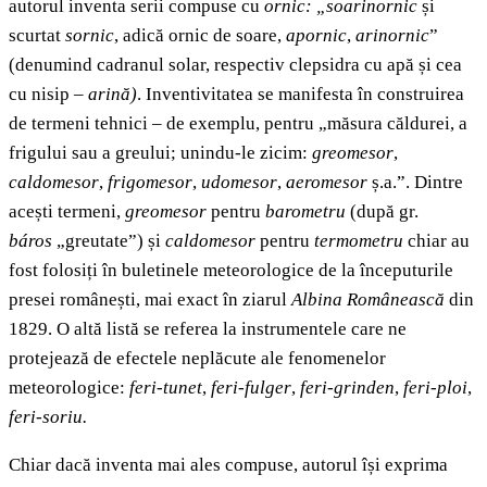
autorul inventa serii compuse cu
ornic:
„soarinornic
și
scurtat
sornic
, adică ornic de soare,
apornic
,
arinornic
”
(denumind cadranul solar, respectiv clepsidra cu apă și cea
cu nisip –
arină)
. Inventivitatea se manifesta în construirea
de termeni tehnici – de exemplu, pentru „măsura căldurei, a
frigului sau a greului; unindu-le zicim:
greomesor
,
caldomesor
,
frigomesor
,
udomesor
,
aeromesor
ș.a.”. Dintre
acești termeni,
greomesor
pentru
barometru
(după gr.
báros
„greutate”) și
caldomesor
pentru
termometru
chiar au
fost folosiți în buletinele meteorologice de la începuturile
presei românești, mai exact în ziarul
Albina Românească
din
1829. O altă listă se referea la instrumentele care ne
protejează de efectele neplăcute ale fenomenelor
meteorologice:
feri-tunet
,
feri-fulger
,
feri-grinden
,
feri-ploi
,
feri-soriu.
Chiar dacă inventa mai ales compuse, autorul își exprima