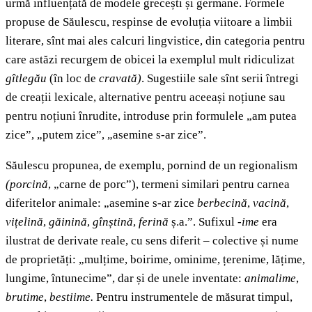
urmă influențată de modele grecești și germane. Formele
propuse de Săulescu, respinse de evoluția viitoare a limbii
literare, sînt mai ales calcuri lingvistice, din categoria pentru
care astăzi recurgem de obicei la exemplul mult ridiculizat
gîtlegău
(în loc de
cravată)
. Sugestiile sale sînt serii întregi
de creații lexicale, alternative pentru aceeași noțiune sau
pentru noțiuni înrudite, introduse prin formulele „am putea
zice”, „putem zice”, „asemine s-ar zice”.
Săulescu propunea, de exemplu, pornind de un regionalism
(porcină
, „carne de porc”), termeni similari pentru carnea
diferitelor animale: „asemine s-ar zice
berbecină
,
vacină
,
vițelină
,
găinină
,
gînștină
,
ferină
ș.a.”. Sufixul
-ime
era
ilustrat de derivate reale, cu sens diferit – colective și nume
de proprietăți: „mulțime, boirime, ominime, țerenime, lățime,
lungime, întunecime”, dar și de unele inventate:
animalime
,
brutime
,
bestiime.
Pentru instrumentele de măsurat timpul,