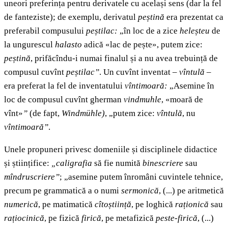
uneori preferința pentru derivatele cu același sens (dar la fel
de fanteziste); de exemplu, derivatul
peștină
era prezentat ca
preferabil compusului
peștilac:
„în loc de a zice
heleșteu
de
la ungurescul
halasto
adică «lac de pește», putem zice:
peștină
, prifăcîndu-i numai finalul și a nu avea trebuință de
compusul cuvînt
peștilac”
. Un cuvînt inventat –
vîntulă
–
era preferat la fel de inventatului
vîntimoară:
„Asemine în
loc de compusul cuvînt gherman
vindmuhle
, «moară de
vînt»
”
(de fapt,
Windmühle)
, „putem zice:
vîntulă
, nu
vîntimoară”
.
Unele propuneri privesc domeniile și disciplinele didactice
și științifice:
„caligrafia
să fie numită
binescriere
sau
mîndruscriere”
;
„asemine putem înromâni cuvintele tehnice,
precum pe grammatică a o numi
sermonică
, (...) pe aritmetică
numerică
, pe matimatică
cîtoștiință
, pe loghică
raționică
sau
rațiocinică
, pe fizică
firică
, pe metafizică
peste-firică
, (...)