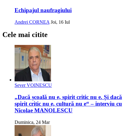
Echipajul naufragiului
Andrei CORNEA
Joi, 16 Iul
Cele mai citite
Sever VOINESCU
„Dacă școală nu e, spirit critic nu e. Și dacă
spirit critic nu e, cultură nu e“ – interviu cu
Nicolae MANOLESCU
Duminica, 24 Mar