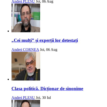
Andrei PLEȘU
Joi, 06 Aug
„Cei mulți” și experții lor detestați
Andrei CORNEA
Joi, 06 Aug
Clasa politică. Dicționar de sinonime
Andrei PLEȘU
Joi, 30 Iul