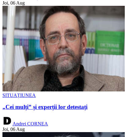
Joi, 06 Aug
SITUAȚIUNEA
„Cei mulți” și experții lor detestați
Andrei CORNEA
Joi, 06 Aug