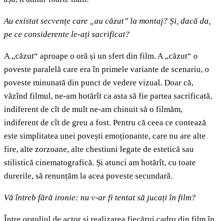
Au existat secvențe care „au căzut” la montaj? Și, dacă da,
pe ce considerente le-ați sacrificat?
A „căzut“ aproape o oră și un sfert din film. A „căzut“ o
poveste paralelă care era în primele variante de scenariu, o
poveste minunată din punct de vedere vizual. Doar că,
văzînd filmul, ne-am hotărît ca asta să fie partea sacrificată,
indiferent de cît de mult ne-am chinuit să o filmăm,
indiferent de cît de greu a fost. Pentru că ceea ce contează
este simplitatea unei povești emoționante, care nu are alte
fire, alte zorzoane, alte chestiuni legate de estetică sau
stilistică cinematografică. Și atunci am hotărît, cu toate
durerile, să renunțăm la acea poveste secundară.
Vă întreb fără ironie: nu v-ar fi tentat să jucați în film?
Între orgoliul de actor și realizarea fiecărui cadru din film în