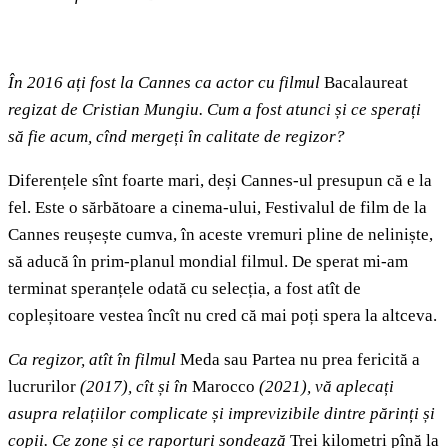
În 2016 ați fost la Cannes ca actor cu filmul
Bacalaureat
regizat de Cristian Mungiu. Cum a fost atunci și ce sperați
să fie acum, cînd mergeți în calitate de regizor?
Diferențele sînt foarte mari, deși Cannes-ul presupun că e la
fel. Este o sărbătoare a cinema-ului, Festivalul de film de la
Cannes reușește cumva, în aceste vremuri pline de neliniște,
să aducă în prim-planul mondial filmul. De sperat mi-am
terminat speranțele odată cu selecția, a fost atît de
copleșitoare vestea încît nu cred că mai poți spera la altceva.
Ca regizor, atît în filmul
Meda sau Partea nu prea fericită a
lucrurilor
(2017),
cît și în
Marocco
(2021), vă aplecați
asupra relațiilor complicate și imprevizibile dintre părinți și
copii. Ce zone și ce raporturi sondează
Trei kilometri pînă la