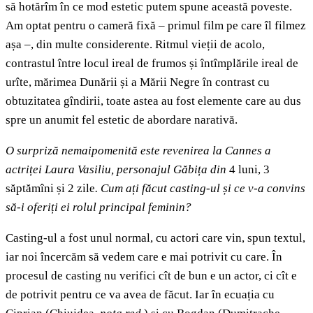
să hotărîm în ce mod estetic putem spune această poveste.
Am optat pentru o cameră fixă – primul film pe care îl filmez
așa –, din multe considerente. Ritmul vieții de acolo,
contrastul între locul ireal de frumos și întîmplările ireal de
urîte, mărimea Dunării și a Mării Negre în contrast cu
obtuzitatea gîndirii, toate astea au fost elemente care au dus
spre un anumit fel estetic de abordare narativă.
O surpriză nemaipomenită este revenirea la Cannes a
actriței Laura Vasiliu, personajul Găbița din
4 luni, 3
săptămîni și 2 zile
. Cum ați făcut casting-ul și ce v-a convins
să-i oferiți ei rolul principal feminin?
Casting-ul a fost unul normal, cu actori care vin, spun textul,
iar noi încercăm să vedem care e mai potrivit cu care. În
procesul de casting nu verifici cît de bun e un actor, ci cît e
de potrivit pentru ce va avea de făcut. Iar în ecuația cu