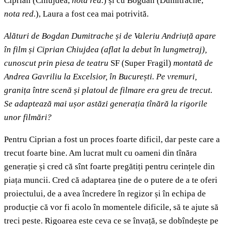
Ciprian (Chiujdea,
nota red.
) și cu Bogdan (Dumitrache,
nota red.
), Laura a fost cea mai potrivită.
Alături de Bogdan Dumitrache și de Valeriu Andriuță apare
în film și
Ciprian Chiujdea (aflat la debut în lungmetraj),
cunoscut prin piesa de teatru
SF (Super Fragil)
montată de
Andrea Gavriliu la Excelsior, în București. Pe vremuri,
granița între scenă și platoul de filmare era greu de trecut.
Se adaptează mai ușor astăzi generația tînără la rigorile
unor filmări?
Pentru Ciprian a fost un proces foarte dificil, dar peste care a
trecut foarte bine. Am lucrat mult cu oameni din tînăra
generație și cred că sînt foarte pregătiți pentru cerințele din
piața muncii. Cred că adaptarea ține de o putere de a te oferi
proiectului, de a avea încredere în regizor și în echipa de
producție că vor fi acolo în momentele dificile, să te ajute să
treci peste. Rigoarea este ceva ce se învață, se dobîndește pe