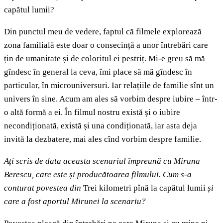
capătul lumii?
Din punctul meu de vedere, faptul că filmele explorează
zona familială este doar o consecință a unor întrebări care
țin de umanitate și de coloritul ei pestriț. Mi-e greu să mă
gîndesc în general la ceva, îmi place să mă gîndesc în
particular, în microuniversuri. Iar relațiile de familie sînt un
univers în sine. Acum am ales să vorbim despre iubire – într-
o altă formă a ei. În filmul nostru există și o iubire
necondiționată, există și una condiționată, iar asta deja
invită la dezbatere, mai ales cînd vorbim despre familie.
Ați scris de data aceasta scenariul împreună cu Miruna
Berescu, care este și producătoarea filmului. Cum s-a
conturat povestea din
Trei kilometri pînă la capătul lumii
și
care a fost aportul Mirunei la scenariu?