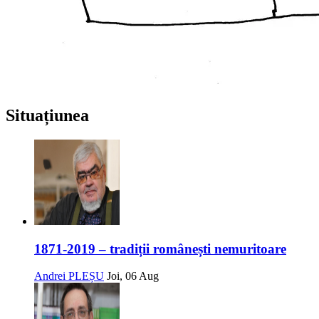
Situațiunea
1871-2019 – tradiții românești nemuritoare
Andrei PLEȘU
Joi, 06 Aug