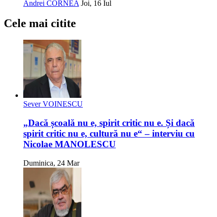
Andrei CORNEA
Joi, 16 Iul
Cele mai citite
Sever VOINESCU
„Dacă școală nu e, spirit critic nu e. Și dacă
spirit critic nu e, cultură nu e“ – interviu cu
Nicolae MANOLESCU
Duminica, 24 Mar