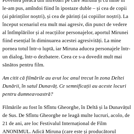
Povestea pleacă din întrebări pe care Miruna și cu mine ni
le-am pus, amîndoi fiind în ipostaze duble – și cea de copii
(ai părinților noștri), și cea de părinți (ai copiilor noștri). La
început scenariul era mult mai agresiv, din punct de vedere
al întîmplărilor și al reacțiilor personajelor, aportul Mirunei
fiind esențial în diminuarea acestei agresivități. La mine
pornea totul într-o luptă, iar Miruna aducea personajele într-
un dialog, într-o dezbatere. Ceea ce s-a dovedit mult mai
sănătos pentru film.
Am citit că filmările au avut loc anul trecut în zona Deltei
Dunării, în satul Dunavăț. Ce semnificații au aceste locuri
pentru dumneavoastră?
Filmările au fost în Sfîntu Gheorghe, în Deltă și la Dunavățul
de Sus. De Sfîntu Gheorghe ne leagă multe lucruri, acolo, de
21 de ani, are loc Festivalul Internațional de Film
ANONIMUL. Adică Miruna (care este și producătorul