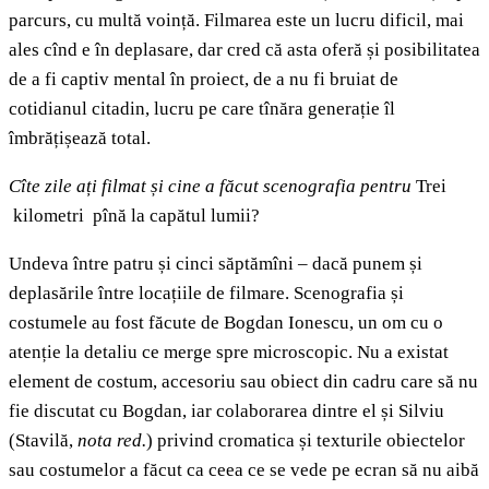
parcurs, cu multă voință. Filmarea este un lucru dificil, mai
ales cînd e în deplasare, dar cred că asta oferă și posibilitatea
de a fi captiv mental în proiect, de a nu fi bruiat de
cotidianul citadin, lucru pe care tînăra generație îl
îmbrățișează total.
Cîte zile ați filmat și cine a făcut scenografia pentru
Trei
kilometri pînă la capătul lumii?
Undeva între patru și cinci săptămîni – dacă punem și
deplasările între locațiile de filmare. Scenografia și
costumele au fost făcute de Bogdan Ionescu, un om cu o
atenție la detaliu ce merge spre microscopic. Nu a existat
element de costum, accesoriu sau obiect din cadru care să nu
fie discutat cu Bogdan, iar colaborarea dintre el și Silviu
(Stavilă,
nota red.
) privind cromatica și texturile obiectelor
sau costumelor a făcut ca ceea ce se vede pe ecran să nu aibă