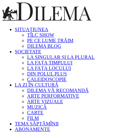
SITUAȚIUNEA
TÎLC SHOW
PE CE LUME TRĂIM
DILEMA BLOG
SOCIETATE
LA SINGULAR ȘI LA PLURAL
LA FAȚA TIMPULUI
LA FAȚA LOCULUI
DIN POLUL PLUS
CALEIDOSCOPIE
LA ZI ÎN CULTURĂ
DILEMA VĂ RECOMANDĂ
ARTE PERFORMATIVE
ARTE VIZUALE
MUZICĂ
CARTE
FILM
TEMA SĂPTĂMÎNII
ABONAMENTE