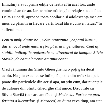
filmului) a avut prima ediție de festival în acel loc, unde
continuă an de an. Iar pe mine mă leagă o relație specială cu
Delta Dunării, aproape toată copilăria și adolescența mea am
mers cu părinții în fiecare vară, locul ăla e cumva „tatuat” în
sufletul meu.
Pentru mulți dintre noi, Delta reprezintă „capătul lumii”,
dar și locul unde natura și-a păstrat ingenuitatea. Cînd ați
stabilit indicațiile regizorale cu directorul de imagine Silviu
Stavilă, de care elemente ați ținut cont?
Cred că lumina din Sfîntu Gheorghe nu o poți găsi decît
acolo. Nu știu exact ce se întîmplă, poate din reflexia apei,
poate din particulele din aer și apă, nu știu cum, dar nuanțele
de culoare din Sfîntu Gheorghe sînt unice. Discuțiile cu
Silviu Stavilă (cu care am făcut și
Meda sau Partea nu prea
fericită a lucrurilor
, și
Marocco
) au durat ceva timp, am stat