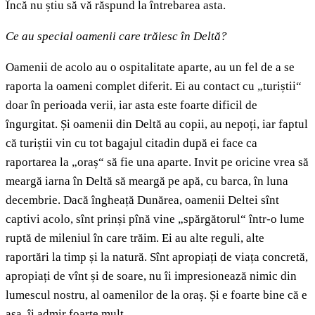
Încă nu știu să vă răspund la întrebarea asta.
Ce au special oamenii care trăiesc în Deltă?
Oamenii de acolo au o ospitalitate aparte, au un fel de a se
raporta la oameni complet diferit. Ei au contact cu „turiștii“
doar în perioada verii, iar asta este foarte dificil de
îngurgitat. Și oamenii din Deltă au copii, au nepoți, iar faptul
că turiștii vin cu tot bagajul citadin după ei face ca
raportarea la „oraș“ să fie una aparte. Invit pe oricine vrea să
meargă iarna în Deltă să meargă pe apă, cu barca, în luna
decembrie. Dacă îngheață Dunărea, oamenii Deltei sînt
captivi acolo, sînt prinși pînă vine „spărgătorul“ într-o lume
ruptă de mileniul în care trăim. Ei au alte reguli, alte
raportări la timp și la natură. Sînt apropiați de viața concretă,
apropiați de vînt și de soare, nu îi impresionează nimic din
lumescul nostru, al oamenilor de la oraș. Și e foarte bine că e
așa, îi admir foarte mult.