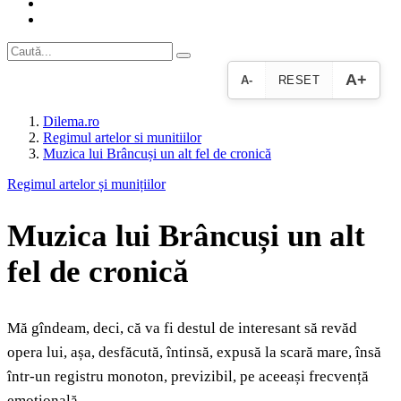
A+
A-
RESET
Dilema.ro
Regimul artelor si munitiilor
Muzica lui Brâncuși un alt fel de cronică
Regimul artelor și munițiilor
Muzica lui Brâncuși un alt
fel de cronică
Mă gîndeam, deci, că va fi destul de interesant să revăd
opera lui, așa, desfăcută, întinsă, expusă la scară mare, însă
într-un registru monoton, previzibil, pe aceeași frecvență
emoțională.