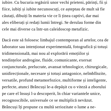
iubire. Cu bucuria regăsirii unor vechi prieteni, părinți, fii și
fiice, iubiți și iubite necunoscuți, ce așteptau de mult să fie
căutați, dibuiți în materia vie ce îi ținea captivi, dar mai
ales eliberați și redați lumii întregi. Se derulau forme din
cele mai diverse ca într-un caleidoscop metafizic.
Dacă este să folosesc limbajul contemporan al artelor, cea de
laborator sau intenționat experimentală, fotografică și totuși
tridimensională, mai nou al explorării emoțiilor și
tendințelor androgine, fluide, comunicante, exersat
conjuncturale, prelucrate, avansat tehnologice, chirurgicale,
unidirecționale, necesare și totuși antagonice, neîmblînzite,
versatile, profund metamorfozice, multiforme și inteligente,
perfecte, atunci Brâncuși le-a depășit cu o viteză a zborului
pe care el însuși l-a descoperit, în chiar variantele unice,
recognoscibile, universale ce se multiplică nevăzut.
Brâncuși îți propune cu multă seriozitate o lume a ne-