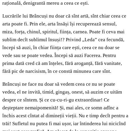
rațională, denigrantă mereu a ceea ce ești.
Lucrările lui Brâncuși nu doar că sînt artă, sînt chiar ceea ce
arta poate fi. Prin ele, arta însăși își recuperează sensul,
miza, forța, chinul, spiritul, ființa, carnea. Poate fi ceva mai
sublim decît sublimul însuși!? Privind „Leda” cea fecundă,
începi să auzi, în chiar ființa care ești, ceea ce nu doar se
vede sau se poate vedea. Începi să auzi Facerea. Pentru
prima dată cred că am înțeles, fără aroganță, fără vanitate,
fără pic de narcisism, în ce constă minunea care sînt.
Brâncuși ne face nu doar să vedem ceea ce nu se poate
vedea, el ne invită, timid, gingaș, onest, să auzim ce uităm
despre ce sîntem. Și ce cu-cu-ri-gu extraordinar! Ce
deșteptare nemaipomenită! Și, mai ales, ce somn adînc a
închis acest cîntat al dimineții vieții. Nu e timp decît pentru a
trăi! Sufletul nu putea fi mai ușor, iar întinderea lui nicicînd