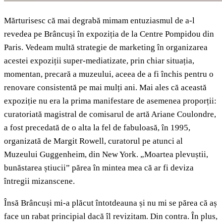
Mărturisesc că mai degrabă mimam entuziasmul de a-l
revedea pe Brâncuși în expoziția de la Centre Pompidou din
Paris. Vedeam multă strategie de marketing în organizarea
acestei expoziții super-mediatizate, prin chiar situația,
momentan, precară a muzeului, aceea de a fi închis pentru o
renovare consistentă pe mai mulți ani. Mai ales că această
expoziție nu era la prima manifestare de asemenea proporții:
curatoriată magistral de comisarul de artă Ariane Coulondre,
a fost precedată de o alta la fel de fabuloasă, în 1995,
organizată de Margit Rowell, curatorul pe atunci al
Muzeului Guggenheim, din New York. „Moartea plevuștii,
bunăstarea știucii” părea în mintea mea că ar fi deviza
întregii mizanscene.
Însă Brâncuși mi-a plăcut întotdeauna și nu mi se părea că aș
face un rabat principial dacă îl revizitam. Din contra. În plus,