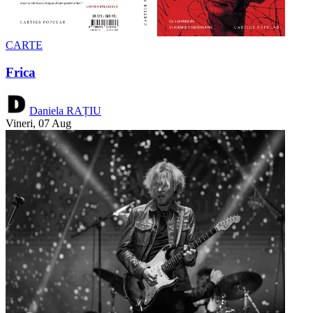
CARTE
Frica
Daniela RAȚIU
Vineri, 07 Aug