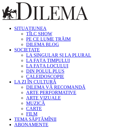
SITUAȚIUNEA
TÎLC SHOW
PE CE LUME TRĂIM
DILEMA BLOG
SOCIETATE
LA SINGULAR ȘI LA PLURAL
LA FAȚA TIMPULUI
LA FAȚA LOCULUI
DIN POLUL PLUS
CALEIDOSCOPIE
LA ZI ÎN CULTURĂ
DILEMA VĂ RECOMANDĂ
ARTE PERFORMATIVE
ARTE VIZUALE
MUZICĂ
CARTE
FILM
TEMA SĂPTĂMÎNII
ABONAMENTE