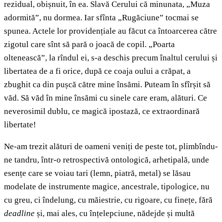
rezidual, obișnuit, în ea. Slavă Cerului că minunata, „Muza
adormită”, nu dormea. Iar sfînta „Rugăciune” tocmai se
spunea. Actele lor providențiale au făcut ca întoarcerea către
zigotul care sînt să pară o joacă de copil. „Poarta
oltenească”, la rîndul ei, s-a deschis precum înaltul cerului și
libertatea de a fi orice, după ce coaja oului a crăpat, a
zbughit ca din pușcă către mine însămi. Puteam în sfîrșit să
văd. Să văd în mine însămi cu sinele care eram, alături. Ce
neverosimil dublu, ce magică ipostază, ce extraordinară
libertate!
Ne-am trezit alături de oameni veniți de peste tot, plimbîndu-
ne tandru, într-o retrospectivă ontologică, arhetipală, unde
esențe care se voiau tari (lemn, piatră, metal) se lăsau
modelate de instrumente magice, ancestrale, tipologice, nu
cu greu, ci îndelung, cu măiestrie, cu rigoare, cu finețe, fără
deadline
și, mai ales, cu înțelepciune, nădejde și multă