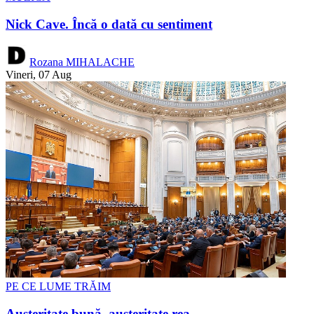
Nick Cave. Încă o dată cu sentiment
Rozana MIHALACHE
Vineri, 07 Aug
PE CE LUME TRĂIM
Austeritate bună, austeritate rea