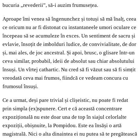
bucuria „revederii”, să-i auzim frumusețea.
Aproape îmi venea să îngenunchez și totuși să mă înalț, ceea
ce oricum nu ar fi distonat cu instantaneele umori oculare ce
începeau să se acumuleze în exces. Un sentiment de sacru și
evlavie, însoțit de imbolduri ludice, de convivialitate, de dor
și, mai ales, de joc ancestral. Și apoi, brusc, o glisare într-un
ceva similar, probabil, ideii de absolut sau chiar absolutului
însuși. Un vîrtej cathartic. Nu cred să fi văzut sau să fi simțit
vreodată ceva mai frumos, fiindcă ce vedeam concura cu
frumosul însuși.
Ce a urmat, deși pare trivial și clișeistic, nu poate fi redat
prin simpla (ex)spunere. Cert e că această concentrare
expozițională nu este doar una de top în siajul celorlalte
expoziții, obișnuite, la Pompidou. Este ea însăși o artă
magistrală. Nici o alta dinaintea ei nu putea să te pregătească