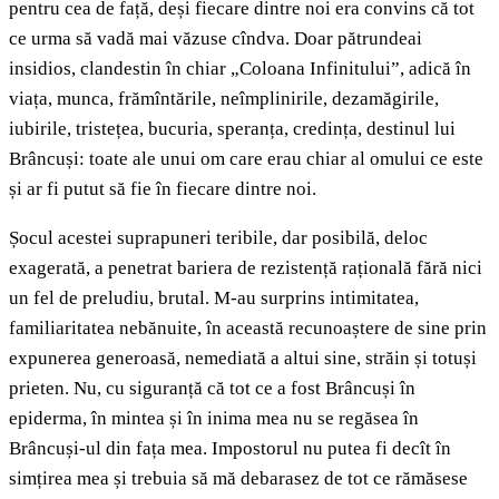
pentru cea de față, deși fiecare dintre noi era convins că tot
ce urma să vadă mai văzuse cîndva. Doar pătrundeai
insidios, clandestin în chiar „Coloana Infinitului”, adică în
viața, munca, frămîntările, neîmplinirile, dezamăgirile,
iubirile, tristețea, bucuria, speranța, credința, destinul lui
Brâncuși: toate ale unui om care erau chiar al omului ce este
și ar fi putut să fie în fiecare dintre noi.
Șocul acestei suprapuneri teribile, dar posibilă, deloc
exagerată, a penetrat bariera de rezistență rațională fără nici
un fel de preludiu, brutal. M-au surprins intimitatea,
familiaritatea nebănuite, în această recunoaștere de sine prin
expunerea generoasă, nemediată a altui sine, străin și totuși
prieten. Nu, cu siguranță că tot ce a fost Brâncuși în
epiderma, în mintea și în inima mea nu se regăsea în
Brâncuși-ul din fața mea. Impostorul nu putea fi decît în
simțirea mea și trebuia să mă debarasez de tot ce rămăsese