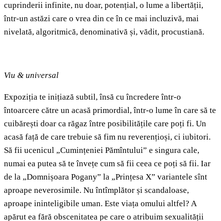
cuprinderii infinite, nu doar, potențial, o lume a libertății,
într-un astăzi care o vrea din ce în ce mai incluzivă, mai
nivelată, algoritmică, denominativă și, vădit, procustiană.
Viu & universal
Expoziția te inițiază subtil, însă cu încredere într-o
întoarcere către un acasă primordial, într-o lume în care să te
cuibărești doar ca răgaz între posibilitățile care poți fi. Un
acasă față de care trebuie să fim nu reverențioși, ci iubitori.
Să fii ucenicul „Cumințeniei Pămîntului” e singura cale,
numai ea putea să te învețe cum să fii ceea ce poți să fii. Iar
de la „Domnișoara Pogany” la „Prințesa X” variantele sînt
aproape neverosimile. Nu întîmplător și scandaloase,
aproape ininteligibile uman. Este viața omului altfel? A
apărut ea fără obscenitatea pe care o atribuim sexualității