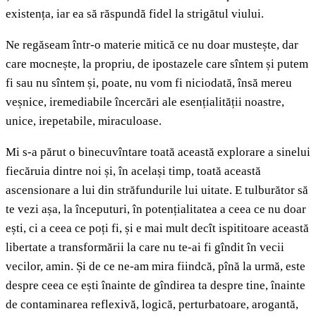
existența, iar ea să răspundă fidel la strigătul viului.
Ne regăseam într-o materie mitică ce nu doar mustește, dar
care mocnește, la propriu, de ipostazele care sîntem și putem
fi sau nu sîntem și, poate, nu vom fi niciodată, însă mereu
veșnice, iremediabile încercări ale esențialității noastre,
unice, irepetabile, miraculoase.
Mi s-a părut o binecuvîntare toată această explorare a sinelui
fiecăruia dintre noi și, în același timp, toată această
ascensionare a lui din străfundurile lui uitate. E tulburător să
te vezi așa, la începuturi, în potențialitatea a ceea ce nu doar
ești, ci a ceea ce poți fi, și e mai mult decît ispititoare această
libertate a transformării la care nu te-ai fi gîndit în vecii
vecilor, amin. Și de ce ne-am mira fiindcă, pînă la urmă, este
despre ceea ce ești înainte de gîndirea ta despre tine, înainte
de contaminarea reflexivă, logică, perturbatoare, arogantă,