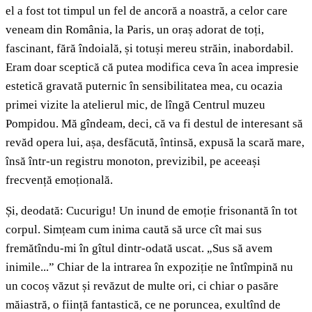
el a fost tot timpul un fel de ancoră a noastră, a celor care
veneam din România, la Paris, un oraș adorat de toți,
fascinant, fără îndoială, și totuși mereu străin, inabordabil.
Eram doar sceptică că putea modifica ceva în acea impresie
estetică gravată puternic în sensibilitatea mea, cu ocazia
primei vizite la atelierul mic, de lîngă Centrul muzeu
Pompidou. Mă gîndeam, deci, că va fi destul de interesant să
revăd opera lui, așa, desfăcută, întinsă, expusă la scară mare,
însă într-un registru monoton, previzibil, pe aceeași
frecvență emoțională.
Și, deodată: Cucurigu! Un inund de emoție frisonantă în tot
corpul. Simțeam cum inima caută să urce cît mai sus
fremătîndu-mi în gîtul dintr-odată uscat. „Sus să avem
inimile...” Chiar de la intrarea în expoziție ne întîmpină nu
un cocoș văzut și revăzut de multe ori, ci chiar o pasăre
măiastră, o ființă fantastică, ce ne poruncea, exultînd de