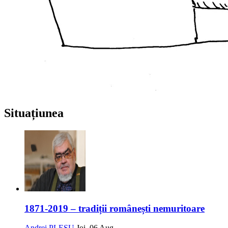
Situațiunea
1871-2019 – tradiții românești nemuritoare
Andrei PLEȘU
Joi, 06 Aug