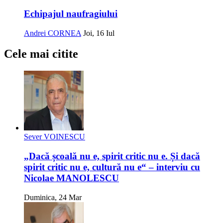
Echipajul naufragiului
Andrei CORNEA
Joi, 16 Iul
Cele mai citite
Sever VOINESCU
„Dacă școală nu e, spirit critic nu e. Și dacă
spirit critic nu e, cultură nu e“ – interviu cu
Nicolae MANOLESCU
Duminica, 24 Mar