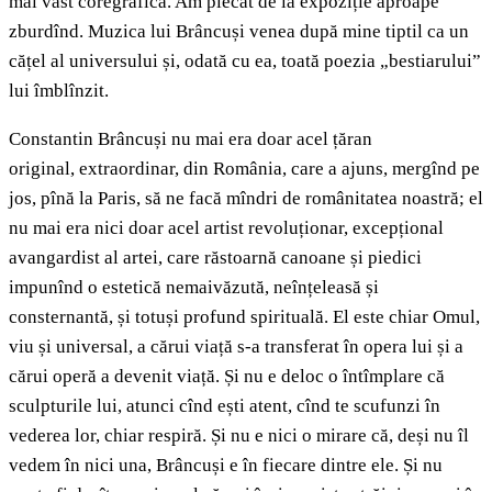
mai vast coregrafică. Am plecat de la expoziție aproape
zburdînd. Muzica lui Brâncuși venea după mine tiptil ca un
cățel al universului și, odată cu ea, toată poezia „bestiarului”
lui îmblînzit.
Constantin Brâncuși nu mai era doar acel țăran
original, extraordinar, din România, care a ajuns, mergînd pe
jos, pînă la Paris, să ne facă mîndri de românitatea noastră; el
nu mai era nici doar acel artist revoluționar, excepțional
avangardist al artei, care răstoarnă canoane și piedici
impunînd o estetică nemaivăzută, neînțeleasă și
consternantă, și totuși profund spirituală. El este chiar Omul,
viu și universal, a cărui viață s-a transferat în opera lui și a
cărui operă a devenit viață. Și nu e deloc o întîmplare că
sculpturile lui, atunci cînd ești atent, cînd te scufunzi în
vederea lor, chiar respiră. Și nu e nici o mirare că, deși nu îl
vedem în nici una, Brâncuși e în fiecare dintre ele. Și nu