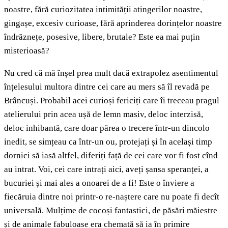
noastre, fără curiozitatea intimității atingerilor noastre,
gingașe, excesiv curioase, fără aprinderea dorințelor noastre
îndrăznețe, posesive, libere, brutale? Este ea mai puțin
misterioasă?
Nu cred că mă înșel prea mult dacă extrapolez asentimentul
înțelesului multora dintre cei care au mers să îl revadă pe
Brâncuși. Probabil acei curioși fericiți care îi treceau pragul
atelierului prin acea ușă de lemn masiv, deloc interzisă,
deloc inhibantă, care doar părea o trecere într-un dincolo
inedit, se simțeau ca într-un ou, protejați și în același timp
dornici să iasă altfel, diferiți față de cei care vor fi fost cînd
au intrat. Voi, cei care intrați aici, aveți șansa speranței, a
bucuriei și mai ales a onoarei de a fi! Este o înviere a
fiecăruia dintre noi printr-o re-naștere care nu poate fi decît
universală. Mulțime de cocoși fantastici, de păsări măiestre
și de animale fabuloase era chemată să ia în primire