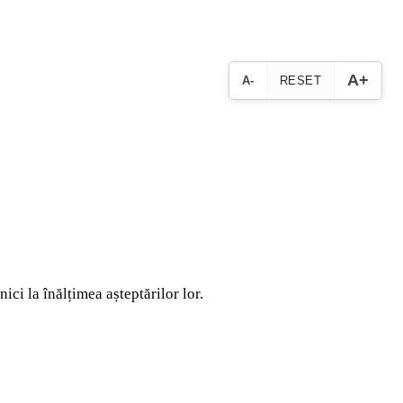
A+
A-
RESET
ci la înălțimea așteptărilor lor.