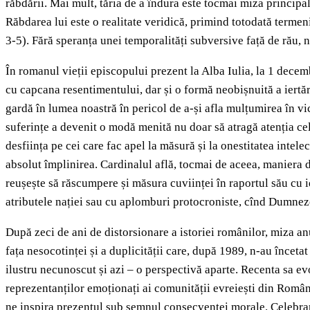
răbdării. Mai mult, tăria de a îndura este tocmai miza principală
Răbdarea lui este o realitate veridică, primind totodată termen
3-5). Fără speranța unei temporalități subversive față de rău, 
În romanul vieții episcopului prezent la Alba Iulia, la 1 decembr
cu capcana resentimentului, dar și o formă neobișnuită a iertări
gardă în lumea noastră în pericol de a-și afla mulțumirea în vic
suferințe a devenit o modă menită nu doar să atragă atenția celo
desființa pe cei care fac apel la măsură și la onestitatea intele
absolut împlinirea. Cardinalul află, tocmai de aceea, maniera de 
reușește să răscumpere și măsura cuviinței în raportul său cu i
atributele nației sau cu aplomburi protocroniste, cînd Dumneze
După zeci de ani de distorsionare a istoriei românilor, miza an
fața nesocotinței și a duplicității care, după 1989, n-au înceta
ilustru necunoscut și azi – o perspectivă aparte. Recenta sa ev
reprezentanților emoționați ai comunității evreiești din Român
ne inspira prezentul sub semnul consecvenței morale. Celebrarea