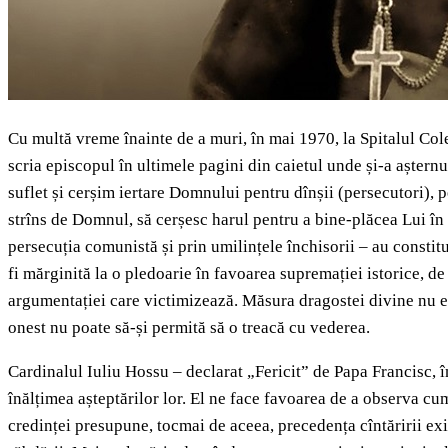
Cu multă vreme înainte de a muri, în mai 1970, la Spitalul Cole
scria episcopul în ultimele pagini din caietul unde și-a așter
suflet și cerșim iertare Domnului pentru dînșii (persecutori), p
strîns de Domnul, să cerșesc harul pentru a bine-plăcea Lui în
persecuția comunistă și prin umilințele închisorii – au constit
fi mărginită la o pledoarie în favoarea supremației istorice, d
argumentației care victimizează. Măsura dragostei divine nu es
onest nu poate să-și permită să o treacă cu vederea.
Cardinalul Iuliu Hossu – declarat „Fericit” de Papa Francisc, î
înălțimea așteptărilor lor. El ne face favoarea de a observa 
credinței presupune, tocmai de aceea, precedența cîntăririi exis