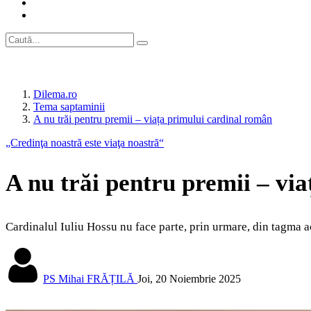
Dilema.ro
Tema saptaminii
A nu trăi pentru premii – viața primului cardinal român
„Credinţa noastră este viaţa noastră“
A nu trăi pentru premii – vi
Cardinalul Iuliu Hossu nu face parte, prin urmare, din tagma ac
PS Mihai FRĂȚILĂ
Joi, 20 Noiembrie 2025