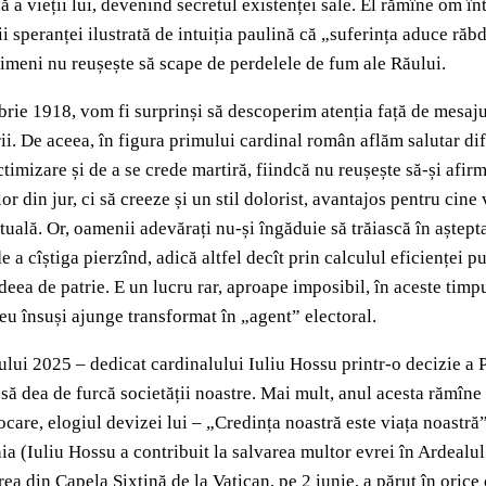
 a vieții lui, devenind secretul existenței sale. El rămîne om înt
ii speranței ilustrată de intuiția paulină că „suferința aduce ră
nimeni nu reușește să scape de perdelele de fum ale Răului.
ie 1918, vom fi surprinși să descoperim atenția față de mesajul in
i. De aceea, în figura primului cardinal român aflăm salutar dife
timizare și de a se crede martiră, fiindcă nu reușește să-și afir
r din jur, ci să creeze și un stil dolorist, avantajos pentru cine
ctuală. Or, oamenii adevărați nu-și îngăduie să trăiască în aștept
a cîștiga pierzînd, adică altfel decît prin calculul eficienței put
deea de patrie. E un lucru rar, aproape imposibil, în aceste tim
u însuși ajunge transformat în „agent” electoral.
ului 2025 – dedicat cardinalului Iuliu Hossu printr-o decizie a Pa
t să dea de furcă societății noastre. Mai mult, anul acesta rămîne
ocare, elogiul devizei lui – „Credința noastră este viața noastră
ia (Iuliu Hossu a contribuit la salvarea multor evrei în Ardealul
 din Capela Sixtină de la Vatican, pe 2 iunie, a părut în orice 