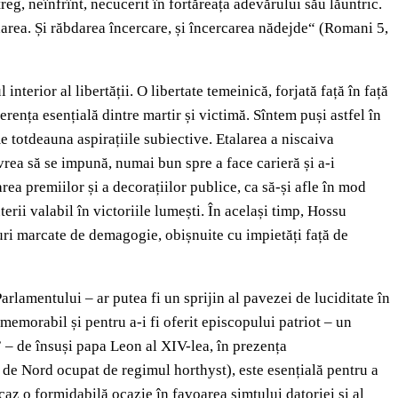
reg, neînfrînt, necucerit în fortăreața adevărului său lăuntric.
bdarea. Și răbdarea încercare, și încercarea nădejde“ (Romani 5,
terior al libertății. O libertate temeinică, forjată față în față
rența esențială dintre martir și victimă. Sîntem puși astfel în
me totdeauna aspirațiile subiective. Etalarea a niscaiva
 vrea să se impună, numai bun spre a face carieră și a-i
area premiilor și a decorațiilor publice, ca să-și afle în mod
erii valabil în victoriile lumești. În același timp, Hossu
puri marcate de demagogie, obișnuite cu impietăți față de
rlamentului – ar putea fi un sprijin al pavezei de luciditate în
 memorabil și pentru a-i fi oferit episcopului patriot – un
” – de însuși papa Leon al XIV-lea, în prezența
 de Nord ocupat de regimul horthyst), este esențială pentru a
caz o formidabilă ocazie în favoarea simțului datoriei și al