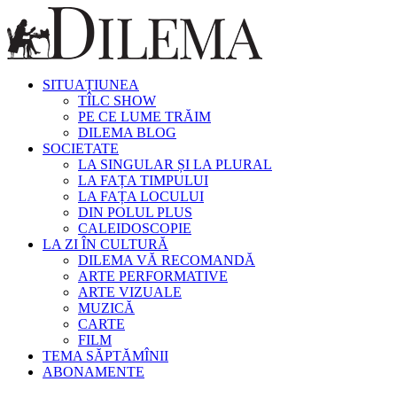
SITUAȚIUNEA
TÎLC SHOW
PE CE LUME TRĂIM
DILEMA BLOG
SOCIETATE
LA SINGULAR ȘI LA PLURAL
LA FAȚA TIMPULUI
LA FAȚA LOCULUI
DIN POLUL PLUS
CALEIDOSCOPIE
LA ZI ÎN CULTURĂ
DILEMA VĂ RECOMANDĂ
ARTE PERFORMATIVE
ARTE VIZUALE
MUZICĂ
CARTE
FILM
TEMA SĂPTĂMÎNII
ABONAMENTE