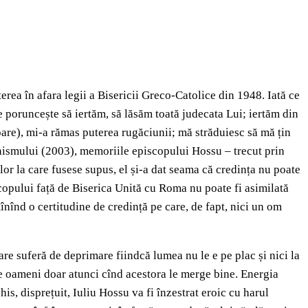
erea în afara legii a Bisericii Greco-Catolice din 1948. Iată ce
e poruncește să iertăm, să lăsăm toată judecata Lui; iertăm din
soare), mi-a rămas puterea rugăciunii; mă străduiesc să mă țin
unismului (2003), memoriile episcopului Hossu – trecut prin
lor la care fusese supus, el și-a dat seama că credința nu poate
iscopului față de Biserica Unită cu Roma nu poate fi asimilată
nînd o certitudine de credință pe care, de fapt, nici un om
are suferă de deprimare fiindcă lumea nu le e pe plac și nici la
e oameni doar atunci cînd acestora le merge bine. Energia
is, disprețuit, Iuliu Hossu va fi înzestrat eroic cu harul