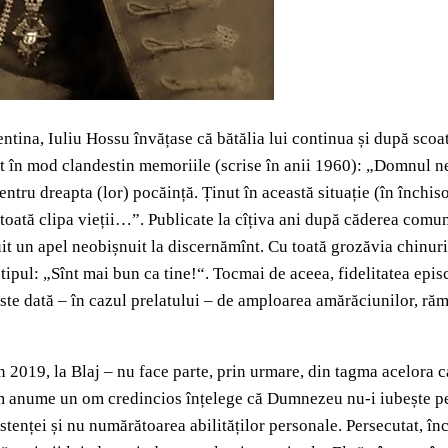
ntina, Iuliu Hossu învățase că bătălia lui continua și după scoat
nut în mod clandestin memoriile (scrise în anii 1960): „Domnul n
entru dreapta (lor) pocăință. Ținut în această situație (în închi
 toată clipa vieții…”. Publicate la cîțiva ani după căderea com
uit un apel neobișnuit la discernămînt. Cu toată grozăvia chinuri
e tipul: „Sînt mai bun ca tine!“. Tocmai de aceea, fidelitatea ep
te dată – în cazul prelatului – de amploarea amărăciunilor, rămî
n 2019, la Blaj – nu face parte, prin urmare, din tagma acelora c
cum anume un om credincios înțelege că Dumnezeu nu-i iubește p
tenței și nu numărătoarea abilităților personale. Persecutat, înch