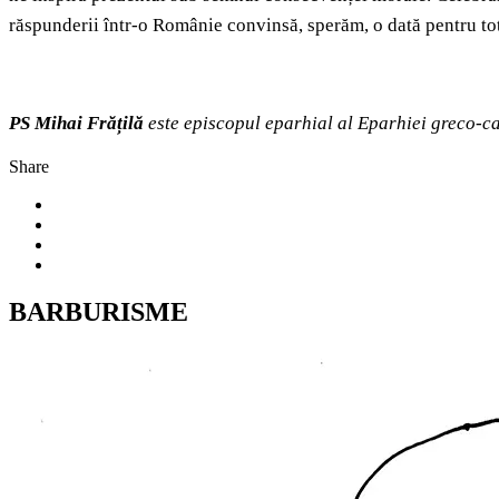
răspunderii într-o Românie convinsă, sperăm, o dată pentru t
PS Mihai Frățilă
este episcopul eparhial al Eparhiei greco-cat
Share
BARBURISME