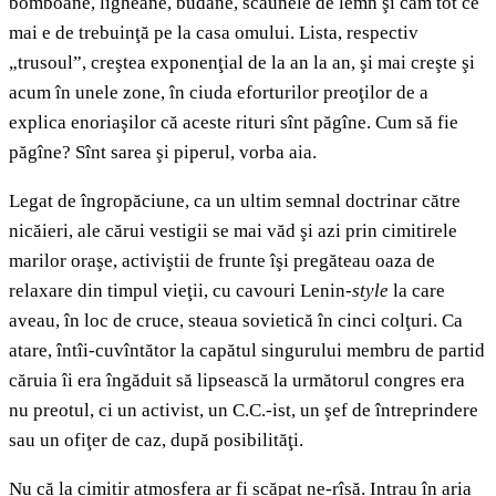
bomboane, ligheane, budane, scăunele de lemn şi cam tot ce
mai e de trebuinţă pe la casa omului. Lista, respectiv
„trusoul”, creştea exponenţial de la an la an, şi mai creşte şi
acum în unele zone, în ciuda eforturilor preoţilor de a
explica enoriaşilor că aceste rituri sînt păgîne. Cum să fie
păgîne? Sînt sarea şi piperul, vorba aia.
Legat de îngropăciune, ca un ultim semnal doctrinar către
nicăieri, ale cărui vestigii se mai văd şi azi prin cimitirele
marilor oraşe, activiştii de frunte îşi pregăteau oaza de
relaxare din timpul vieţii, cu cavouri Lenin-
style
la care
aveau, în loc de cruce, steaua sovietică în cinci colţuri. Ca
atare, întîi-cuvîntător la capătul singurului membru de partid
căruia îi era îngăduit să lipsească la următorul congres era
nu preotul, ci un activist, un C.C.-ist, un şef de întreprindere
sau un ofiţer de caz, după posibilităţi.
Nu că la cimitir atmosfera ar fi scăpat ne-rîsă. Intrau în aria