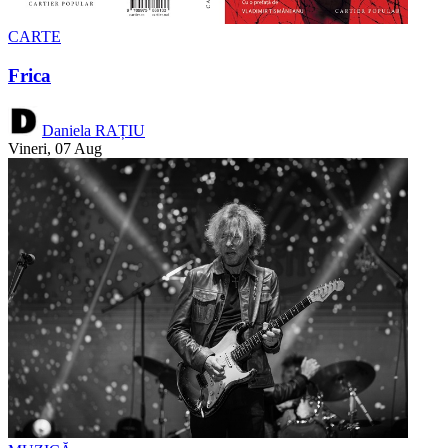
CARTE
Frica
Daniela RAȚIU
Vineri, 07 Aug