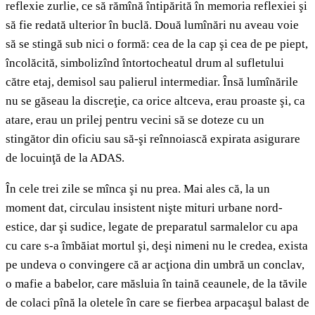
reflexie zurlie, ce să rămînă întipărită în memoria reflexiei şi
să fie redată ulterior în buclă. Două lumînări nu aveau voie
să se stingă sub nici o formă: cea de la cap şi cea de pe piept,
încolăcită, simbolizînd întortocheatul drum al sufletului
către etaj, demisol sau palierul intermediar. Însă lumînările
nu se găseau la discreţie, ca orice altceva, erau proaste şi, ca
atare, erau un prilej pentru vecini să se doteze cu un
stingător din oficiu sau să-şi reînnoiască expirata asigurare
de locuinţă de la ADAS.
În cele trei zile se mînca şi nu prea. Mai ales că, la un
moment dat, circulau insistent nişte mituri urbane nord-
estice, dar şi sudice, legate de preparatul sarmalelor cu apa
cu care s-a îmbăiat mortul şi, deşi nimeni nu le credea, exista
pe undeva o convingere că ar acţiona din umbră un conclav,
o mafie a babelor, care măsluia în taină ceaunele, de la tăvile
de colaci pînă la oletele în care se fierbea arpacaşul balast de