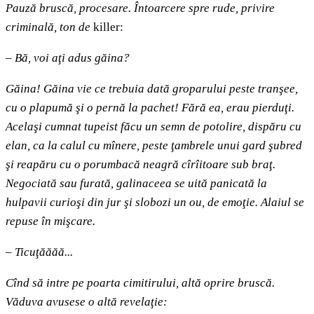
Pauză bruscă, procesare. Întoarcere spre rude, privire
criminală, ton de
killer:
–
Bă, voi aţi adus găina?
Găina! Găina vie ce trebuia dată groparului peste tranşee,
cu o plapumă şi o pernă la pachet! Fără ea, erau pierduţi.
Acelaşi cumnat tupeist făcu un semn de potolire, dispăru cu
elan, ca la calul cu mînere, peste ţambrele unui gard şubred
şi reapăru cu o porumbacă neagră cîrîitoare sub braţ.
Negociată sau furată, galinaceea se uită panicată la
hulpavii curioşi din jur şi slobozi un ou, de emoţie. Alaiul se
repuse în mişcare.
–
Ticuţăăăă...
Cînd să intre pe poarta cimitirului, altă oprire bruscă.
Văduva avusese o altă revelaţie: