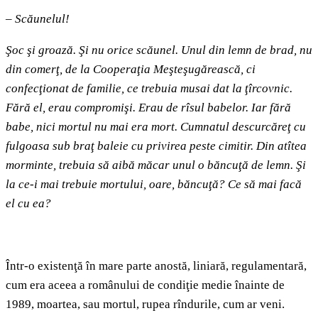
–
Scăunelul!
Şoc şi groază. Şi nu orice scăunel. Unul din lemn de brad, nu
din comerţ, de la Cooperaţia Meşteşugărească, ci
confecţionat de familie, ce trebuia musai dat la ţîrcovnic.
Fără el, erau compromişi. Erau de rîsul babelor. Iar fără
babe, nici mortul nu mai era mort. Cumnatul descurcăreţ cu
fulgoasa sub braţ baleie cu privirea peste cimitir. Din atîtea
morminte, trebuia să aibă măcar unul o băncuţă de lemn. Şi
la ce-i mai trebuie mortului, oare, băncuţă? Ce să mai facă
el cu ea?
Într-o existenţă în mare parte anostă, liniară, regulamentară,
cum era aceea a românului de condiţie medie înainte de
1989, moartea, sau mortul, rupea rîndurile, cum ar veni.