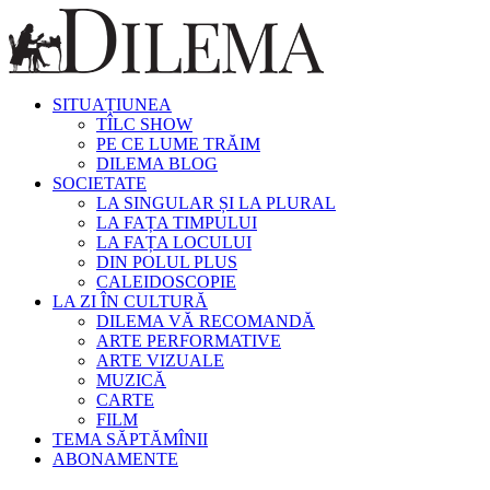
SITUAȚIUNEA
TÎLC SHOW
PE CE LUME TRĂIM
DILEMA BLOG
SOCIETATE
LA SINGULAR ȘI LA PLURAL
LA FAȚA TIMPULUI
LA FAȚA LOCULUI
DIN POLUL PLUS
CALEIDOSCOPIE
LA ZI ÎN CULTURĂ
DILEMA VĂ RECOMANDĂ
ARTE PERFORMATIVE
ARTE VIZUALE
MUZICĂ
CARTE
FILM
TEMA SĂPTĂMÎNII
ABONAMENTE