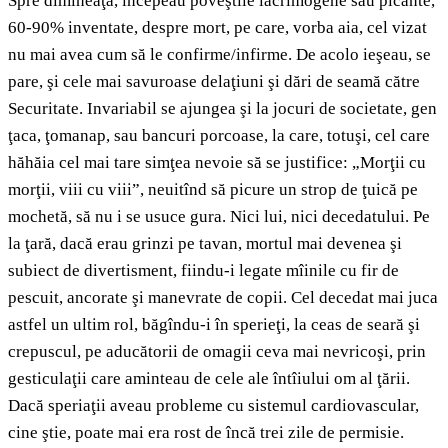
Spre dimineaţă, începeau poveştile lacrimogene sau picante,
60-90% inventate, despre mort, pe care, vorba aia, cel vizat
nu mai avea cum să le confirme/infirme. De acolo ieşeau, se
pare, şi cele mai savuroase delaţiuni şi dări de seamă către
Securitate. Invariabil se ajungea şi la jocuri de societate, gen
ţaca, ţomanap, sau bancuri porcoase, la care, totuşi, cel care
hăhăia cel mai tare simţea nevoie să se justifice: „Morţii cu
morţii, viii cu viii”, neuitînd să picure un strop de ţuică pe
mochetă, să nu i se usuce gura. Nici lui, nici decedatului. Pe
la ţară, dacă erau grinzi pe tavan, mortul mai devenea şi
subiect de divertisment, fiindu-i legate mîinile cu fir de
pescuit, ancorate şi manevrate de copii. Cel decedat mai juca
astfel un ultim rol, băgîndu-i în sperieţi, la ceas de seară şi
crepuscul, pe aducătorii de omagii ceva mai nevricoşi, prin
gesticulaţii care aminteau de cele ale întîiului om al ţării.
Dacă speriaţii aveau probleme cu sistemul cardiovascular,
cine ştie, poate mai era rost de încă trei zile de permisie.