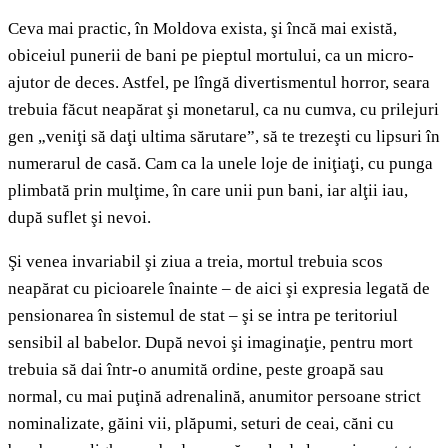
Ceva mai practic, în Moldova exista, şi încă mai există,
obiceiul punerii de bani pe pieptul mortului, ca un micro-
ajutor de deces. Astfel, pe lîngă divertismentul horror, seara
trebuia făcut neapărat şi monetarul, ca nu cumva, cu prilejuri
gen „veniţi să daţi ultima sărutare”, să te trezeşti cu lipsuri în
numerarul de casă. Cam ca la unele loje de iniţiaţi, cu punga
plimbată prin mulţime, în care unii pun bani, iar alţii iau,
după suflet şi nevoi.
Şi venea invariabil şi ziua a treia, mortul trebuia scos
neapărat cu picioarele înainte – de aici şi expresia legată de
pensionarea în sistemul de stat – şi se intra pe teritoriul
sensibil al babelor. După nevoi şi imaginaţie, pentru mort
trebuia să dai într-o anumită ordine, peste groapă sau
normal, cu mai puţină adrenalină, anumitor persoane strict
nominalizate, găini vii, plăpumi, seturi de ceai, căni cu