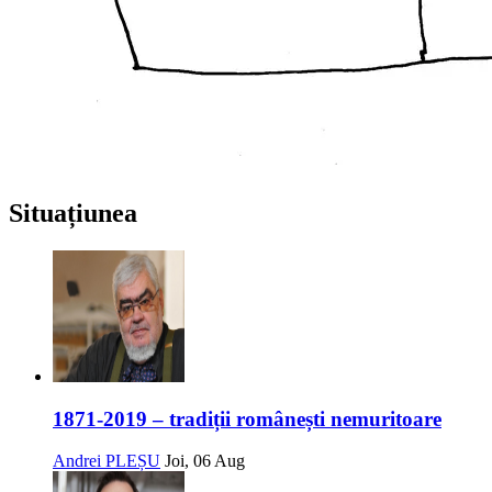
Situațiunea
1871-2019 – tradiții românești nemuritoare
Andrei PLEȘU
Joi, 06 Aug