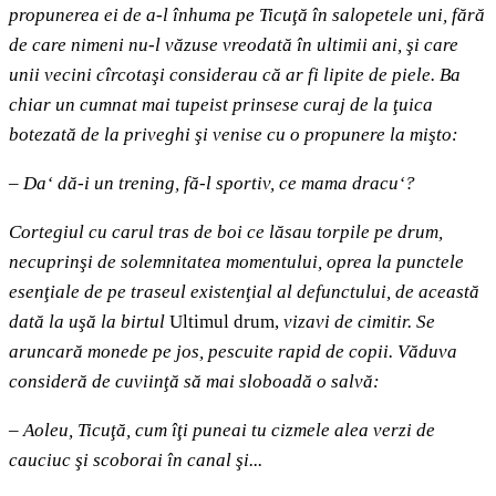
propunerea ei de a-l înhuma pe Ticuţă în salopetele uni, fără
de care nimeni nu-l văzuse vreodată în ultimii ani, şi care
unii vecini cîrcotaşi considerau că ar fi lipite de piele. Ba
chiar un cumnat mai tupeist prinsese curaj de la ţuica
botezată de la priveghi şi venise cu o propunere la mişto:
–
Da‘ dă-i un trening, fă-l sportiv, ce mama dracu‘?
Cortegiul cu carul tras de boi ce lăsau torpile pe drum,
necuprinşi de solemnitatea momentului, oprea la punctele
esenţiale de pe traseul existenţial al defunctului, de această
dată la uşă la birtul
Ultimul drum,
vizavi de cimitir. Se
aruncară monede pe jos, pescuite rapid de copii. Văduva
consideră de cuviinţă să mai sloboadă o salvă:
–
Aoleu, Ticuţă, cum îţi puneai tu cizmele alea verzi de
cauciuc şi scoborai în canal şi...