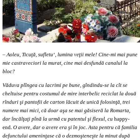
–
Aoleu, Ticuţă, sufletu‘, lumina veţii mele! Cine-mi mai pune
mie castraveciori la murat, cine mai desfundă canalul la
bloc?
Văduva plîngea cu lacrimi pe bune, gîndindu-se la cît se
cheltuise pentru costumul de mire interbelic reciclat la două
rînduri şi pantofii de carton lăcuit de unică folosinţă, trei
numere mai mici, că doar aşa se mai găsiseră la Romarta,
dar încălţaţi pînă la urmă cu patentul şi flexul, cu
happy-
end.
O avere, dar o avere era şi în joc. Asta pentru că familia
defunctului ameninţase că o dezmoşteneşte la minut după