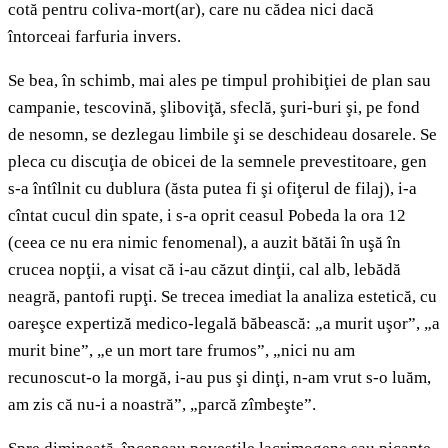
cotă pentru coliva-mort(ar), care nu cădea nici dacă
întorceai farfuria invers.
Se bea, în schimb, mai ales pe timpul prohibiţiei de plan sau
campanie, tescovină, şliboviţă, sfeclă, şuri-buri şi, pe fond
de nesomn, se dezlegau limbile şi se deschideau dosarele. Se
pleca cu discuţia de obicei de la semnele prevestitoare, gen
s-a întîlnit cu dublura (ăsta putea fi şi ofiţerul de filaj), i-a
cîntat cucul din spate, i s-a oprit ceasul Pobeda la ora 12
(ceea ce nu era nimic fenomenal), a auzit bătăi în uşă în
crucea nopţii, a visat că i-au căzut dinţii, cal alb, lebădă
neagră, pantofi rupţi. Se trecea imediat la analiza estetică, cu
oareşce expertiză medico-legală băbească: „a murit uşor”, „a
murit bine”, „e un mort tare frumos”, „nici nu am
recunoscut-o la morgă, i-au pus şi dinţi, n-am vrut s-o luăm,
am zis că nu-i a noastră”, „parcă zîmbeşte”.