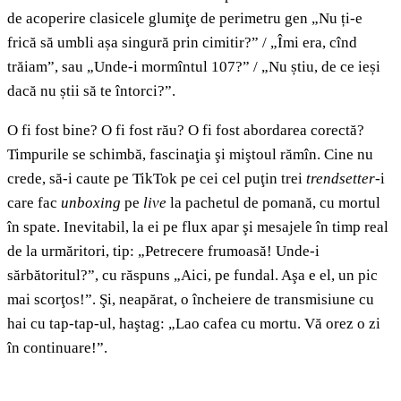
de acoperire clasicele glumiţe de perimetru gen „Nu ți-e
frică să umbli așa singură prin cimitir?” / „Îmi era, cînd
trăiam”, sau „Unde-i mormîntul 107?” / „Nu știu, de ce ieși
dacă nu știi să te întorci?”.
O fi fost bine? O fi fost rău? O fi fost abordarea corectă?
Timpurile se schimbă, fascinaţia şi miştoul rămîn. Cine nu
crede, să-i caute pe TikTok pe cei cel puţin trei
trendsetter
-i
care fac
unboxing
pe
live
la pachetul de pomană, cu mortul
în spate. Inevitabil, la ei pe flux apar şi mesajele în timp real
de la urmăritori, tip: „Petrecere frumoasă! Unde-i
sărbătoritul?”, cu răspuns „Aici, pe fundal. Aşa e el, un pic
mai scorţos!”. Şi, neapărat, o încheiere de transmisiune cu
hai cu tap-tap-ul, haştag: „Lao cafea cu mortu. Vă orez o zi
în continuare!”.