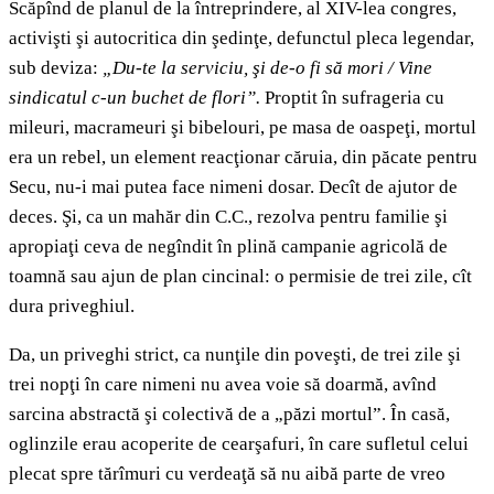
Scăpînd de planul de la întreprindere, al XIV-lea congres,
activişti şi autocritica din şedinţe, defunctul pleca legendar,
sub deviza:
„Du-te la serviciu, şi de-o fi să mori / Vine
sindicatul c-un buchet de flori”.
Proptit în sufrageria cu
mileuri, macrameuri şi bibelouri, pe masa de oaspeţi, mortul
era un rebel, un element reacţionar căruia, din păcate pentru
Secu, nu-i mai putea face nimeni dosar. Decît de ajutor de
deces. Şi, ca un mahăr din C.C., rezolva pentru familie şi
apropiaţi ceva de negîndit în plină campanie agricolă de
toamnă sau ajun de plan cincinal: o permisie de trei zile, cît
dura priveghiul.
Da, un priveghi strict, ca nunţile din poveşti, de trei zile şi
trei nopţi în care nimeni nu avea voie să doarmă, avînd
sarcina abstractă şi colectivă de a „păzi mortul”. În casă,
oglinzile erau acoperite de cearşafuri, în care sufletul celui
plecat spre tărîmuri cu verdeaţă să nu aibă parte de vreo