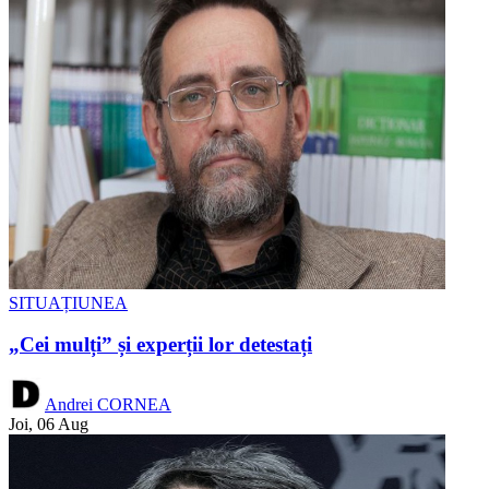
SITUAȚIUNEA
„Cei mulți” și experții lor detestați
Andrei CORNEA
Joi, 06 Aug