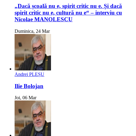
„Dacă școală nu e, spirit critic nu e. Și dacă
spirit critic nu e, cultură nu e“ – interviu cu
Nicolae MANOLESCU
Duminica, 24 Mar
Andrei PLEȘU
Ilie Bolojan
Joi, 06 Mar