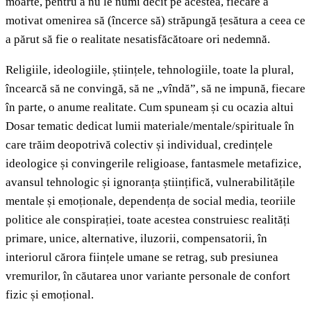
moarte, pentru a nu le numi decît pe acestea, fiecare a
motivat omenirea să (încerce să) străpungă țesătura a ceea ce
a părut să fie o realitate nesatisfăcătoare ori nedemnă.
Religiile, ideologiile, științele, tehnologiile, toate la plural,
încearcă să ne convingă, să ne „vîndă”, să ne impună, fiecare
în parte, o anume realitate. Cum spuneam și cu ocazia altui
Dosar tematic dedicat lumii materiale/mentale/spirituale în
care trăim deopotrivă colectiv și individual, credințele
ideologice și convingerile religioase, fantasmele metafizice,
avansul tehnologic și ignoranța științifică, vulnerabilitățile
mentale și emoționale, dependența de social media, teoriile
politice ale conspirației, toate acestea construiesc realități
primare, unice, alternative, iluzorii, compensatorii, în
interiorul cărora ființele umane se retrag, sub presiunea
vremurilor, în căutarea unor variante personale de confort
fizic și emoțional.