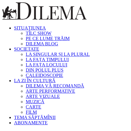
SITUAȚIUNEA
TÎLC SHOW
PE CE LUME TRĂIM
DILEMA BLOG
SOCIETATE
LA SINGULAR ȘI LA PLURAL
LA FAȚA TIMPULUI
LA FAȚA LOCULUI
DIN POLUL PLUS
CALEIDOSCOPIE
LA ZI ÎN CULTURĂ
DILEMA VĂ RECOMANDĂ
ARTE PERFORMATIVE
ARTE VIZUALE
MUZICĂ
CARTE
FILM
TEMA SĂPTĂMÎNII
ABONAMENTE