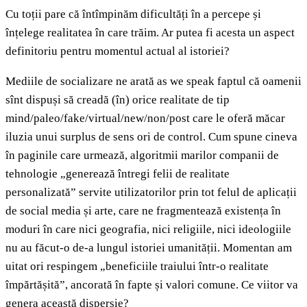
Cu toții pare că întîmpinăm dificultăți în a percepe și
înțelege realitatea în care trăim. Ar putea fi acesta un aspect
definitoriu pentru momentul actual al istoriei?
Mediile de socializare ne arată as we speak faptul că oamenii
sînt dispuși să creadă (în) orice realitate de tip
mind/paleo/fake/virtual/new/non/post care le oferă măcar
iluzia unui surplus de sens ori de control. Cum spune cineva
în paginile care urmează, algoritmii marilor companii de
tehnologie „generează întregi felii de realitate
personalizată” servite utilizatorilor prin tot felul de aplicații
de social media și arte, care ne fragmentează existența în
moduri în care nici geografia, nici religiile, nici ideologiile
nu au făcut-o de-a lungul istoriei umanității. Momentan am
uitat ori respingem „beneficiile traiului într-o realitate
împărtășită”, ancorată în fapte și valori comune. Ce viitor va
genera această dispersie?