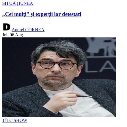
SITUAȚIUNEA
„Cei mulți” și experții lor detestați
Andrei CORNEA
Joi, 06 Aug
TÎLC SHOW