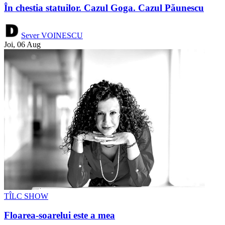
În chestia statuilor. Cazul Goga. Cazul Păunescu
Sever VOINESCU
Joi, 06 Aug
TÎLC SHOW
Floarea-soarelui este a mea