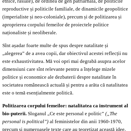
etnice, rasiale), de ordinea de gen patriarhală, de politicile
reproductive și politicile familiale, de dinamicile geopolitice
(imperialiste și neo-coloniale), precum și de politizarea și
aproprierea corpului femeilor de proiectele politice
naționaliste și neoliberale.
Sînt așadar foarte multe de spus despre natalitate și
„alegerea” de a avea copii, dar obiectivul acestei reflecții nu
este exhaustivitatea. Mă voi opri mai degrabă asupra acelor
dimensiuni care sînt relevante pentru a înțelege mizele
politice și economice ale dezbaterii despre natalitate în
societatea românească actuală și pentru a arăta că natalitatea
este o temă esențialmente politică.
Politizarea corpului femeilor: natalitatea ca instrument al
bio-puterii.
Sloganul „Ce este personal e politic”
(„The
personal is political”)
al feministelor din anii 1960-1970,
precum și numeroasele texte care au teoretizat această idee,