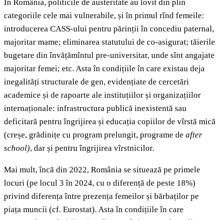
În România, politicile de austeritate au lovit din plin
categoriile cele mai vulnerabile, și în primul rînd femeile:
introducerea CASS-ului pentru părinții în concediu paternal,
majoritar mame; eliminarea statutului de co-asigurat; tăierile
bugetare din învățămîntul pre-universitar, unde sînt angajate
majoritar femei; etc. Asta în condițiile în care existau deja
inegalități structurale de gen, evidențiate de cercetări
academice și de rapoarte ale instituțiilor și organizațiilor
internaționale: infrastructura publică inexistentă sau
deficitară pentru îngrijirea și educația copiilor de vîrstă mică
(creșe, grădinițe cu program prelungit, programe de
after
school)
, dar și pentru îngrijirea vîrstnicilor.
Mai mult, încă din 2022, România se situează pe primele
locuri (pe locul 3 în 2024, cu o diferență de peste 18%)
privind diferența între prezența femeilor și bărbaților pe
piața muncii (cf. Eurostat). Asta în condițiile în care