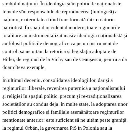
simbolul națiunii. În ideologia și în politicile naționaliste,
femeile sînt responsabile de reproducerea (biologică) a
națiunii, maternitatea fiind transformată într-o datorie
patriotică. În spațiul occidental modern, toate regimurile
totalitare au instrumentalizat masiv ideologia naționalistă și
au folosit politicile demografice ca pe un instrument de
control: să ne uităm la retorica și legislația adoptate de
Hitler, de regimul de la Vichy sau de Ceaușescu, pentru a da
doar cîteva exemple.
În ultimul deceniu, consolidarea ideologiilor, dar și a
regimurilor iliberale, revenirea puternică a naționalismului
și religiei în spațiul politic, precum și re-tradiționalizarea
societăților au condus deja, în multe state, la adoptarea unor
politici demografice și familiale asemănătoare regimurilor
menționate anterior: este suficient să ne uităm peste graniță,
la regimul Orbán, la guvernarea PiS în Polonia sau la