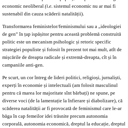
economic neoliberal
(i.e.
sistemul economic nu ar mai fi
sustenabil din cauza scăderii natalității).
Transformarea feministelor/feminismului sau a „ideologiei
de gen” în țap ispășitor pentru această problemă construită
politic este un mecanism psihologic și retoric specific
strategiei populiste și folosit în prezent tot mai mult, atît de
mișcările de dreapta radicale și extremă-dreapta, cît și în
campaniile anti-gen.
Pe scurt, un cor întreg de lideri politici, religioși, jurnaliști,
experți în economie și intelectuali (am folosit masculinul
pentru că marea lor majoritate sînt bărbați) ne spune, pe
diverse voci (de la lamentație la înfierare și diabolizare), că
scăderea natalității ar fi provocată de feminismul care le-ar
băga în cap femeilor idei trăsnite precum autonomia
corporală, autonomia economică, dreptul la educație, dreptul