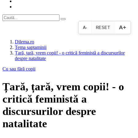
A+
A-
RESET
Dilema.ro
Tema saptaminii
Țară, țară, vrem copii! - o critică feministă a discursurilor
despre natalitate
Cu sau fără copii
Țară, țară, vrem copii! - o
critică feministă a
discursurilor despre
natalitate