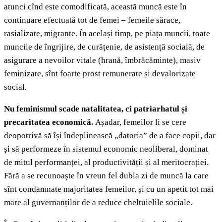
atunci cînd este comodificată, această muncă este în
continuare efectuată tot de femei – femeile sărace,
rasializate, migrante. În același timp, pe piața muncii, toate
muncile de îngrijire, de curățenie, de asistență socială, de
asigurare a nevoilor vitale (hrană, îmbrăcăminte), masiv
feminizate, sînt foarte prost remunerate și devalorizate
social.
Nu feminismul scade natalitatea, ci patriarhatul și
precaritatea economică.
Așadar, femeilor li se cere
deopotrivă să își îndeplinească „datoria” de a face copii, dar
și să performeze în sistemul economic neoliberal, dominat
de mitul performanței, al productivității și al meritocrației.
Fără a se recunoaște în vreun fel dubla zi de muncă la care
sînt condamnate majoritatea femeilor, și cu un apetit tot mai
mare al guvernanților de a reduce cheltuielile sociale.