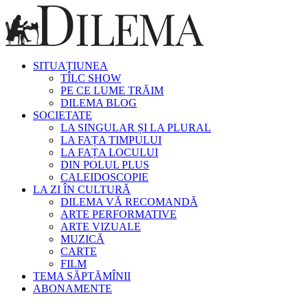
SITUAȚIUNEA
TÎLC SHOW
PE CE LUME TRĂIM
DILEMA BLOG
SOCIETATE
LA SINGULAR ȘI LA PLURAL
LA FAȚA TIMPULUI
LA FAȚA LOCULUI
DIN POLUL PLUS
CALEIDOSCOPIE
LA ZI ÎN CULTURĂ
DILEMA VĂ RECOMANDĂ
ARTE PERFORMATIVE
ARTE VIZUALE
MUZICĂ
CARTE
FILM
TEMA SĂPTĂMÎNII
ABONAMENTE