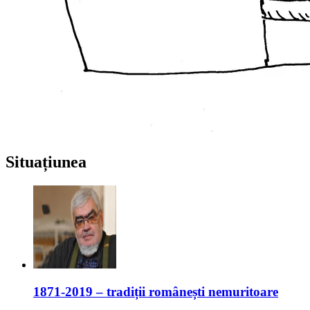
Situațiunea
1871-2019 – tradiții românești nemuritoare