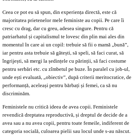
Ceea ce pot eu să spun, din experiența directă, este că
majoritatea prietenelor mele feministe au copii. Pe care îi
cresc cu drag, dar cu greu, adesea singure. Pentru că
patriarhatul și capitalismul te lovesc din plin mai ales din
momentul în care ai un copil: trebuie să fii o mamă „bună”,
iar pentru asta trebuie să gătești, să speli, să faci curat, să
îngrijești, să mergi la ședințele cu părinții, să faci costume
pentru serbări etc. cu zîmbetul pe buze. În paralel cu job-ul,
unde ești evaluată, „obiectiv”, după criterii meritocratice, de
performanță, aceleași pentru bărbați și femei, ca să nu
discriminăm.
Feministele nu critică ideea de avea copii. Feministele
revendică dreptatea reproductivă, și dreptul de decide de a
avea sau a nu avea copii, pentru toate femeile, indiferent de
categoria socială, culoarea pielii sau locul unde s-au născut.