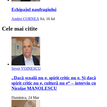
Echipajul naufragiului
Andrei CORNEA
Joi, 16 Iul
Cele mai citite
Sever VOINESCU
„Dacă școală nu e, spirit critic nu e. Și dacă
spirit critic nu e, cultură nu e“ – interviu cu
Nicolae MANOLESCU
Duminica, 24 Mar