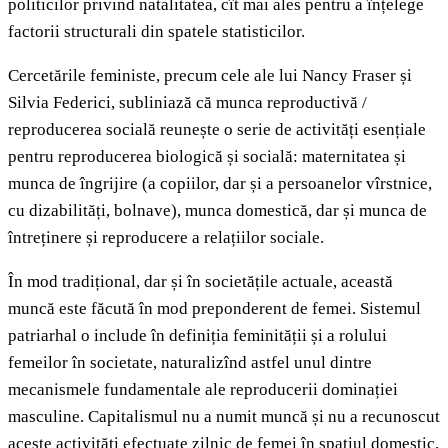
politicilor privind natalitatea, cît mai ales pentru a înțelege
factorii structurali din spatele statisticilor.
Cercetările feministe, precum cele ale lui Nancy Fraser și
Silvia Federici, subliniază că munca reproductivă /
reproducerea socială reunește o serie de activități esențiale
pentru reproducerea biologică și socială: maternitatea și
munca de îngrijire (a copiilor, dar și a persoanelor vîrstnice,
cu dizabilități, bolnave), munca domestică, dar și munca de
întreținere și reproducere a relațiilor sociale.
În mod tradițional, dar și în societățile actuale, această
muncă este făcută în mod preponderent de femei. Sistemul
patriarhal o include în definiția feminității și a rolului
femeilor în societate, naturalizînd astfel unul dintre
mecanismele fundamentale ale reproducerii dominației
masculine. Capitalismul nu a numit muncă și nu a recunoscut
aceste activități efectuate zilnic de femei în spațiul domestic,