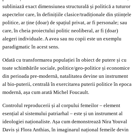
subliniază exact dimensiunea structurală și politică a tuturor
aspectelor care, în definițiile clasice/tradiționale din științele
politice, ar ține (doar) de spațiul privat, ar fi personale; sau
care, în cheia proiectului politic neoliberal, ar fi (doar)
alegeri individuale. A avea sau nu copii este un exemplu
paradigmatic în acest sens.
Odată cu transformarea populației în obiect de putere și cu
toate schimbările sociale, politice/geo-politice și economice
din perioada pre-modernă, natalitatea devine un instrument
al bio-puterii, centrală în exercitarea puterii politice în epoca
modernă, așa cum arată Michel Foucault.
Controlul reproducerii și al corpului femeilor – element
esențial al sistemului patriarhal – este și un instrument al
ideologiei naționaliste. Așa cum demonstrează Nira Youval
Davis și Flora Anthias, în imaginarul național femeile devin