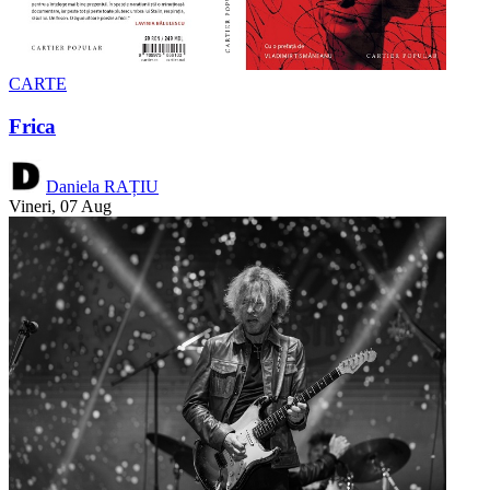
CARTE
Frica
Daniela RAȚIU
Vineri, 07 Aug