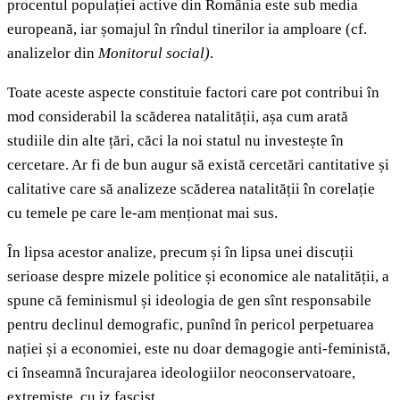
procentul populației active din România este sub media
europeană, iar șomajul în rîndul tinerilor ia amploare (cf.
analizelor din
Monitorul social)
.
Toate aceste aspecte constituie factori care pot contribui în
mod considerabil la scăderea natalității, așa cum arată
studiile din alte țări, căci la noi statul nu investește în
cercetare. Ar fi de bun augur să există cercetări cantitative și
calitative care să analizeze scăderea natalității în corelație
cu temele pe care le-am menționat mai sus.
În lipsa acestor analize, precum și în lipsa unei discuții
serioase despre mizele politice și economice ale natalității, a
spune că feminismul și ideologia de gen sînt responsabile
pentru declinul demografic, punînd în pericol perpetuarea
nației și a economiei, este nu doar demagogie anti-feministă,
ci înseamnă încurajarea ideologiilor neoconservatoare,
extremiste, cu iz fascist.