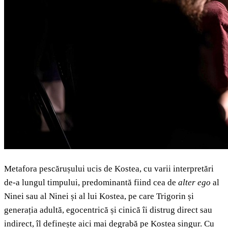
Metafora pescărușului ucis de Kostea, cu varii interpretări
de-a lungul timpului, predominantă fiind cea de
alter ego
al
Ninei sau al Ninei și al lui Kostea, pe care Trigorin și
generația adultă, egocentrică și cinică îi distrug direct sau
indirect, îl definește aici mai degrabă pe Kostea singur. Cu