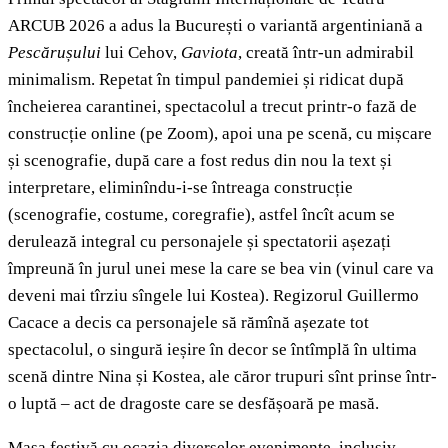
ARCUB 2026 a adus la București o variantă argentiniană a
Pescărușului
lui Cehov,
Gaviota
, creată într-un admirabil
minimalism. Repetat în timpul pandemiei și ridicat după
încheierea carantinei, spectacolul a trecut printr-o fază de
construcție online (pe Zoom), apoi una pe scenă, cu mișcare
și scenografie, după care a fost redus din nou la text și
interpretare, eliminîndu-i-se întreaga construcție
(scenografie, costume, coregrafie), astfel încît acum se
derulează integral cu personajele și spectatorii așezați
împreună în jurul unei mese la care se bea vin (vinul care va
deveni mai tîrziu sîngele lui Kostea). Regizorul Guillermo
Cacace a decis ca personajele să rămînă așezate tot
spectacolul, o singură ieșire în decor se întîmplă în ultima
scenă dintre Nina și Kostea, ale căror trupuri sînt prinse într-
o luptă – act de dragoste care se desfășoară pe masă.
Masa festivă cu ocazia diverselor evenimente, inclusiv