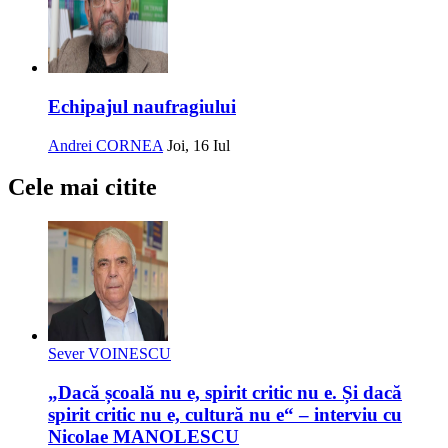
Echipajul naufragiului
Andrei CORNEA
Joi, 16 Iul
Cele mai citite
Sever VOINESCU
„Dacă școală nu e, spirit critic nu e. Și dacă
spirit critic nu e, cultură nu e“ – interviu cu
Nicolae MANOLESCU