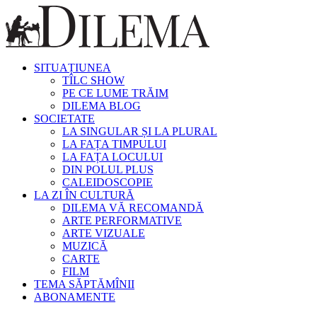
SITUAȚIUNEA
TÎLC SHOW
PE CE LUME TRĂIM
DILEMA BLOG
SOCIETATE
LA SINGULAR ȘI LA PLURAL
LA FAȚA TIMPULUI
LA FAȚA LOCULUI
DIN POLUL PLUS
CALEIDOSCOPIE
LA ZI ÎN CULTURĂ
DILEMA VĂ RECOMANDĂ
ARTE PERFORMATIVE
ARTE VIZUALE
MUZICĂ
CARTE
FILM
TEMA SĂPTĂMÎNII
ABONAMENTE