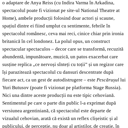
o adaptare de Anya Reiss (cu Indira Varma în Arkadina,
spectacolul poate fi vizionat pe site-ul National Theatre at
Home), ambele producții folosind doar actori și scaune,
spațiul dintre ei fiind umplut cu sentimente, febrile în
spectacolul românesc, ceva mai reci, cinice chiar prin ironia
britanică în cel londonez. La polul opus, un construct
spectacular spectaculos – decor care se transformă, recuzită
abundentă, impunătoare, muzică, un patos exacerbat care
susține replica „ce nervoși sînteți cu toții” și un regizor care
își parazitează spectacolul cu dansuri descentrate după
fiecare act, ca un gest de autodistrugere – este
Pescărușul
lui
Yuri Butusov (poate fi vizionat pe platforma Stage Russia).
Nici una dintre aceste producții nu este tipic cehoviană.
Sentimentul pe care o parte din public l-a exprimat după
versiunea argentiniană, că spectacolul este departe de
vizualul cehovian, arată că există un reflex clișeistic și al
publicului, de percepție, nu doar al artiștilor, de creație, în