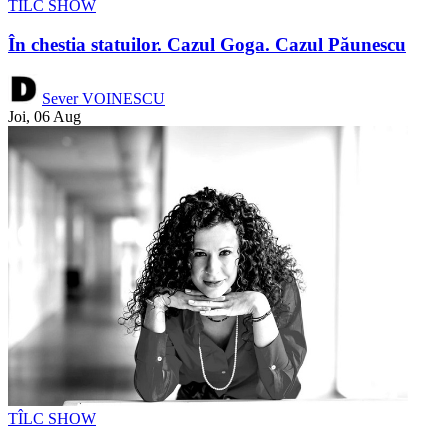
TÎLC SHOW
În chestia statuilor. Cazul Goga. Cazul Păunescu
Sever VOINESCU
Joi, 06 Aug
TÎLC SHOW