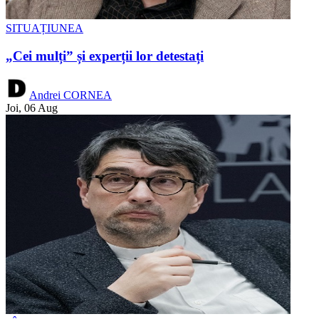
SITUAȚIUNEA
„Cei mulți” și experții lor detestați
Andrei CORNEA
Joi, 06 Aug