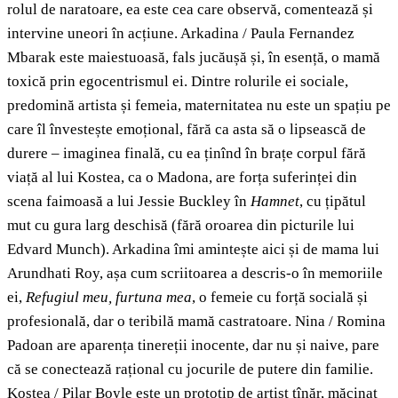
rolul de naratoare, ea este cea care observă, comentează și
intervine uneori în acțiune. Arkadina / Paula Fernandez
Mbarak este maiestuoasă, fals jucăușă și, în esență, o mamă
toxică prin egocentrismul ei. Dintre rolurile ei sociale,
predomină artista și femeia, maternitatea nu este un spațiu pe
care îl învestește emoțional, fără ca asta să o lipsească de
durere – imaginea finală, cu ea ținînd în brațe corpul fără
viață al lui Kostea, ca o Madona, are forța suferinței din
scena faimoasă a lui Jessie Buckley în
Hamnet
, cu țipătul
mut cu gura larg deschisă (fără oroarea din picturile lui
Edvard Munch). Arkadina îmi amintește aici și de mama lui
Arundhati Roy, așa cum scriitoarea a descris-o în memoriile
ei,
Refugiul meu, furtuna mea
, o femeie cu forță socială și
profesională, dar o teribilă mamă castratoare. Nina / Romina
Padoan are aparența tinereții inocente, dar nu și naive, pare
că se conectează rațional cu jocurile de putere din familie.
Kostea / Pilar Boyle este un prototip de artist tînăr, măcinat