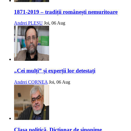
1871-2019 – tradiții românești nemuritoare
Andrei PLEȘU
Joi, 06 Aug
„Cei mulți” și experții lor detestați
Andrei CORNEA
Joi, 06 Aug
Clasa politică. Dicționar de sinonime