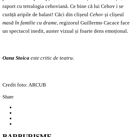
raport cu tetralogia cehoviană. Ce bine că lui Cehov i se
curăță aripile de balast! Căci din clișeul
Cehov
și clișeul
masă în familie cu drame
, regizorul Guillermo Cacace face
un spectacol inedit, auster vizual și foarte dens emoțional.
Oana Stoica
este critic de teatru.
Credit foto: ARCUB
Share
BARBURISME