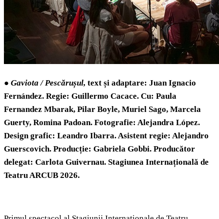
●
Gaviota / Pescărușul,
text și adaptare: Juan Ignacio
Fernández.
Regie: Guillermo Cacace.
Cu: Paula
Fernandez Mbarak, Pilar Boyle, Muriel Sago, Marcela
Guerty, Romina Padoan. Fotografie: Alejandra López
.
Design grafic: Leandro Ibarra
.
Asistent regie: Alejandro
Guerscovich
.
Producție: Gabriela Gobbi
.
Producător
delegat: Carlota Guivernau
. Stagiunea Internațională de
Teatru ARCUB 2026.
Primul spectacol al Stagiunii Internaționale de Teatru