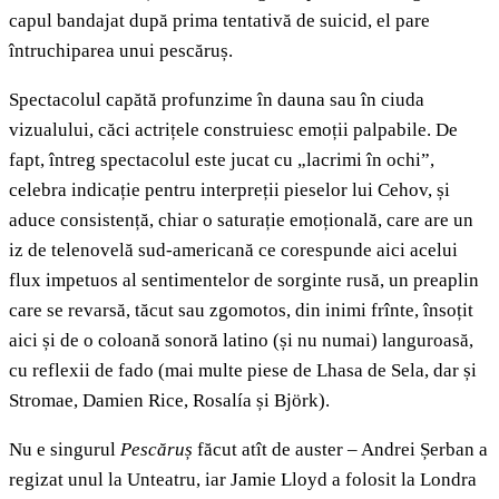
capul bandajat după prima tentativă de suicid, el pare
întruchiparea unui pescăruș.
Spectacolul capătă profunzime în dauna sau în ciuda
vizualului, căci actrițele construiesc emoții palpabile. De
fapt, întreg spectacolul este jucat cu „lacrimi în ochi”,
celebra indicație pentru interpreții pieselor lui Cehov, și
aduce consistență, chiar o saturație emoțională, care are un
iz de telenovelă sud-americană ce corespunde aici acelui
flux impetuos al sentimentelor de sorginte rusă, un preaplin
care se revarsă, tăcut sau zgomotos, din inimi frînte, însoțit
aici și de o coloană sonoră latino (și nu numai) languroasă,
cu reflexii de fado (mai multe piese de Lhasa de Sela, dar și
Stromae, Damien Rice, Rosalía și Björk).
Nu e singurul
Pescăruș
făcut atît de auster – Andrei Șerban a
regizat unul la Unteatru, iar Jamie Lloyd a folosit la Londra