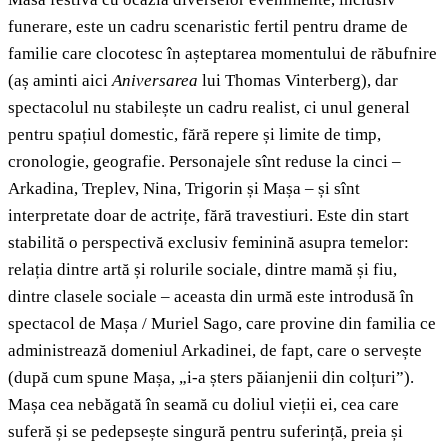
funerare, este un cadru scenaristic fertil pentru drame de
familie care clocotesc în așteptarea momentului de răbufnire
(aș aminti aici
Aniversarea
lui Thomas Vinterberg), dar
spectacolul nu stabilește un cadru realist, ci unul general
pentru spațiul domestic, fără repere și limite de timp,
cronologie, geografie. Personajele sînt reduse la cinci –
Arkadina, Treplev, Nina, Trigorin și Mașa – și sînt
interpretate doar de actrițe, fără travestiuri. Este din start
stabilită o perspectivă exclusiv feminină asupra temelor:
relația dintre artă și rolurile sociale, dintre mamă și fiu,
dintre clasele sociale – aceasta din urmă este introdusă în
spectacol de Mașa / Muriel Sago, care provine din familia ce
administrează domeniul Arkadinei, de fapt, care o servește
(după cum spune Mașa, „i-a șters păianjenii din colțuri”).
Mașa cea nebăgată în seamă cu doliul vieții ei, cea care
suferă și se pedepsește singură pentru suferință, preia și