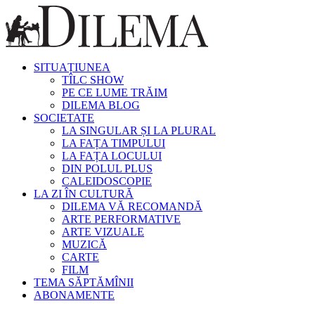
SITUAȚIUNEA
TÎLC SHOW
PE CE LUME TRĂIM
DILEMA BLOG
SOCIETATE
LA SINGULAR ȘI LA PLURAL
LA FAȚA TIMPULUI
LA FAȚA LOCULUI
DIN POLUL PLUS
CALEIDOSCOPIE
LA ZI ÎN CULTURĂ
DILEMA VĂ RECOMANDĂ
ARTE PERFORMATIVE
ARTE VIZUALE
MUZICĂ
CARTE
FILM
TEMA SĂPTĂMÎNII
ABONAMENTE