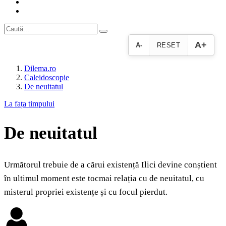
A+
A-
RESET
Dilema.ro
Caleidoscopie
De neuitatul
La fața timpului
De neuitatul
Următorul trebuie de a cărui existență Ilici devine conștient
în ultimul moment este tocmai relația cu de neuitatul, cu
misterul propriei existențe și cu focul pierdut.