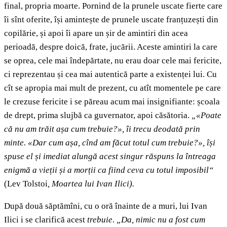
final, propria moarte. Pornind de la prunele uscate fierte care
îi sînt oferite, își amintește de prunele uscate franțuzești din
copilărie, și apoi îi apare un șir de amintiri din acea
perioadă, despre doică, frate, jucării. Aceste amintiri la care
se oprea, cele mai îndepărtate, nu erau doar cele mai fericite,
ci reprezentau și cea mai autentică parte a existenței lui. Cu
cît se apropia mai mult de prezent, cu atît momentele pe care
le crezuse fericite i se păreau acum mai insignifiante: școala
de drept, prima slujbă ca guvernator, apoi căsătoria.
„«Poate
că nu am trăit așa cum trebuie?», îi trecu deodată prin
minte. «Dar cum așa, cînd am făcut totul cum trebuie?», își
spuse el și imediat alungă acest singur răspuns la întreaga
enigmă a vieții și a morții ca fiind ceva cu totul imposibil“
(Lev Tolstoi
, Moartea lui Ivan Ilici).
După două săptămîni, cu o oră înainte de a muri, lui Ivan
Ilici i se clarifică acest
trebuie
.
„Da, nimic nu a fost cum