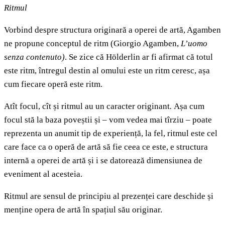
Ritmul
Vorbind despre structura originară a operei de artă, Agamben
ne propune conceptul de ritm (Giorgio Agamben,
L’uomo
senza contenuto)
. Se zice că Hölderlin ar fi afirmat că totul
este ritm, întregul destin al omului este un ritm ceresc, așa
cum fiecare operă este ritm.
Atît focul, cît și ritmul au un caracter originant
.
Așa cum
focul stă la baza poveștii și – vom vedea mai tîrziu – poate
reprezenta un anumit tip de experiență, la fel, ritmul este cel
care face ca o operă de artă să fie ceea ce este, e structura
internă a operei de artă și i se datorează dimensiunea de
eveniment al acesteia.
Ritmul are sensul de principiu al prezenței care deschide și
menține opera de artă în spațiul său originar.