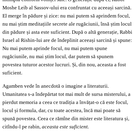
Moshe Leib al Sassov-ului era confruntat cu aceeași sarcină.
El merge în pădure și zice: nu mai putem să aprindem focul,
nu mai știm meditațiile secrete ale rugăciunii, însă știm locul
din pădure și asta este suficient. După o altă generație, Rabbi
Israel al Rishin-lui are de îndeplinit aceeași sarcină și spune:
Nu mai putem aprinde focul, nu mai putem spune
rugăciunile, nu mai știm locul, dar putem să spunem
povestea tuturor acestor lucruri. Și, din nou, aceasta a fost
suficient.
Agamben vede în anecdotă o imagine a literaturii.
Umanitatea s-a îndepărtat tot mai mult de sursa misterului, a
pierdut memoria a ceea ce tradiția a învățat-o că este focul,
locul și formula, dar, cu toate acestea, încă mai poate să
spună povestea. Ceea ce rămîne din mister este literatura și,
citîndu-l pe rabin,
aceasta este suficient.