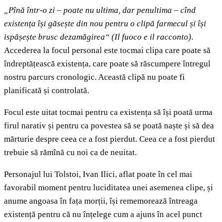
„Pînă într-o zi
–
poate nu ultima, dar penultima
–
cînd
existența își găsește din nou pentru o clipă farmecul și își
ispășește brusc dezamăgirea“ (
Il fuoco e il racconto)
.
Accederea la focul personal este tocmai clipa care poate să
îndreptățească existența, care poate să răscumpere întregul
nostru parcurs cronologic. Această clipă nu poate fi
planificată și controlată.
Focul este uitat tocmai pentru ca existența să își poată urma
firul narativ și pentru ca povestea să se poată naște și să dea
mărturie despre ceea ce a fost pierdut. Ceea ce a fost pierdut
trebuie să rămînă cu noi ca de neuitat.
Personajul lui Tolstoi, Ivan Ilici, aflat poate în cel mai
favorabil moment pentru luciditatea unei asemenea clipe, și
anume angoasa în fața morții, își rememorează întreaga
existență pentru că nu înțelege cum a ajuns în acel punct