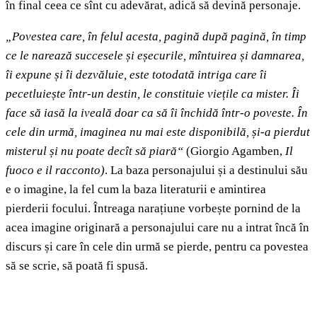
în final ceea ce sînt cu adevărat, adică să devină personaje.
„Povestea care, în felul acesta, pagină după pagină, în timp
ce le narează succesele și eșecurile, mîntuirea și damnarea,
îi expune și îi dezvăluie, este totodată intriga care îi
pecetluiește într-un destin, le constituie viețile ca mister. Îi
face să iasă la iveală doar ca să îi închidă într-o poveste. În
cele din urmă, imaginea nu mai este disponibilă, și-a pierdut
misterul și nu poate decît să piară“
(Giorgio Agamben,
Il
fuoco e il racconto)
. La baza personajului și a destinului său
e o imagine, la fel cum la baza literaturii e amintirea
pierderii focului. Întreaga narațiune vorbește pornind de la
acea imagine originară a personajului care nu a intrat încă în
discurs și care în cele din urmă se pierde, pentru ca povestea
să se scrie, să poată fi spusă.