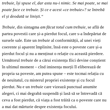
trebuie, își spuse el, dar asta nu-i nimic. Se mai poate, se mai
poate face ce trebuie. Și ce e acest «ce trebuie»? se întrebă
el și deodată se liniști.“
Trebuie,
din sintagma
am făcut totul cum trebuie,
se află de
partea povestii care și-a pierdut focul, care s-a îndepărtat de
sursele sale. Este un
trebuie
al conformității, al unei vieți
coerente și aparent împlinite, însă este o poveste care și-a
pierdut focul și nu a menținut o relație cu această pierdere.
Următorul
trebuie
de a cărui existența Ilici devine conștient
în ultimul moment – cînd iminența morții îl eliberează de
propria sa poveste, am putea spune – este tocmai relația cu
de neuitatul, cu misterul propriei existențe și cu focul
pierdut. Nu e un
trebuie
care vizează punctual anumite
alegeri, ci mai degrabă suspendă și lasă să se întrevadă că
ceva a fost pierdut, că viața a fost trăită ca o poveste care nu
a mai dat mărturie despre existența focului.