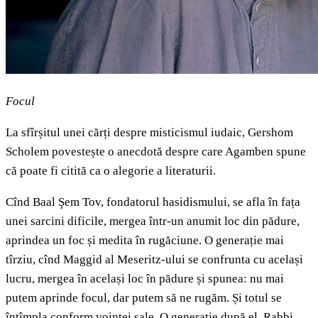
Focul
La sfîrșitul unei cărți despre misticismul iudaic, Gershom
Scholem povestește o anecdotă despre care Agamben spune
că poate fi citită ca o alegorie a literaturii.
Cînd Baal Şem Tov, fondatorul hasidismului, se afla în fața
unei sarcini dificile, mergea într-un anumit loc din pădure,
aprindea un foc și medita în rugăciune. O generație mai
tîrziu, cînd Maggid al Meseritz-ului se confrunta cu același
lucru, mergea în același loc în pădure și spunea: nu mai
putem aprinde focul, dar putem să ne rugăm. Și totul se
întîmpla conform voinței sale. O generație după el, Rabbi