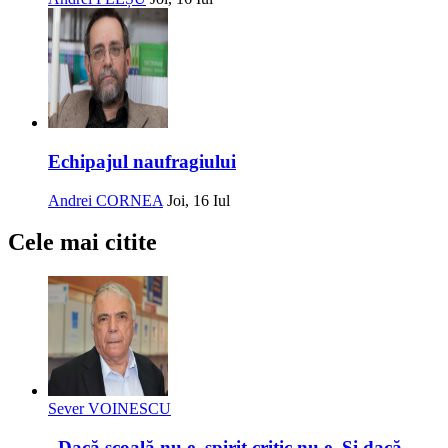
Echipajul naufragiului
Andrei CORNEA
Joi, 16 Iul
Cele mai citite
Sever VOINESCU
„Dacă școală nu e, spirit critic nu e. Și dacă