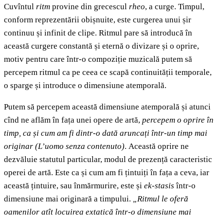
Cuvîntul
ritm
provine din grecescul
rheo
, a curge. Timpul,
conform reprezentării obișnuite, este curgerea unui șir
continuu și infinit de clipe. Ritmul pare să introducă în
această curgere constantă și eternă o divizare și o oprire,
motiv pentru care într-o compoziție muzicală putem să
percepem ritmul ca pe ceea ce scapă continuității temporale,
o sparge și introduce o dimensiune atemporală.
Putem să percepem această dimensiune atemporală și atunci
cînd ne aflăm în fața unei opere de artă,
percepem o oprire în
timp, ca și cum am fi dintr-o dată aruncați într-un timp mai
originar
(L’uomo senza contenuto)
.
Această oprire ne
dezvăluie statutul particular, modul de prezență caracteristic
operei de artă. Este ca și cum am fi țintuiți în fața a ceva, iar
această țintuire, sau înmărmurire, este și
ek-stasis
într-o
dimensiune mai originară a timpului.
„Ritmul le oferă
oamenilor atît locuirea extatică într-o dimensiune mai