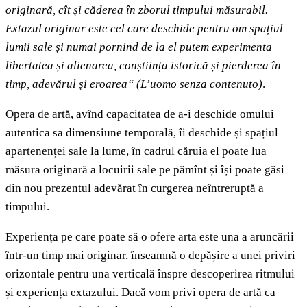
originară, cît și căderea în zborul timpului măsurabil.
Extazul originar este cel care deschide pentru om spațiul
lumii sale și numai pornind de la el putem experimenta
libertatea și alienarea, conștiința istorică și pierderea în
timp, adevărul și eroarea“
(L’uomo senza contenuto)
.
Opera de artă, avînd capacitatea de a-i deschide omului
autentica sa dimensiune temporală, îi deschide și spațiul
apartenenței sale la lume, în cadrul căruia el poate lua
măsura originară a locuirii sale pe pămînt și își poate găsi
din nou prezentul adevărat în curgerea neîntreruptă a
timpului.
Experiența pe care poate să o ofere arta este una a aruncării
într-un timp mai originar, înseamnă o depășire a unei priviri
orizontale pentru una verticală înspre descoperirea ritmului
și experiența extazului. Dacă vom privi opera de artă ca