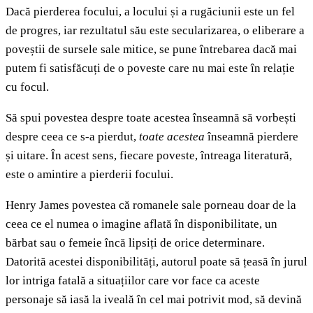
Dacă pierderea focului, a locului și a rugăciunii este un fel
de progres, iar rezultatul său este secularizarea, o eliberare a
poveștii de sursele sale mitice, se pune întrebarea dacă mai
putem fi satisfăcuți de o poveste care nu mai este în relație
cu focul.
Să spui povestea despre toate acestea înseamnă să vorbești
despre ceea ce s-a pierdut,
toate acestea
înseamnă pierdere
și uitare. În acest sens, fiecare poveste, întreaga literatură,
este o amintire a pierderii focului.
Henry James povestea că romanele sale porneau doar de la
ceea ce el numea o imagine aflată în disponibilitate, un
bărbat sau o femeie încă lipsiți de orice determinare.
Datorită acestei disponibilități, autorul poate să țeasă în jurul
lor intriga fatală a situațiilor care vor face ca aceste
personaje să iasă la iveală în cel mai potrivit mod, să devină