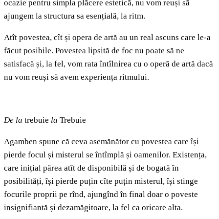
ocazie pentru simpla plăcere estetică, nu vom reuși să
ajungem la structura sa esențială, la ritm.
Atît povestea, cît și opera de artă au un real ascuns care le-a
făcut posibile. Povestea lipsită de foc nu poate să ne
satisfacă și, la fel, vom rata întîlnirea cu o operă de artă dacă
nu vom reuși să avem experiența ritmului.
De la
trebuie
la
Trebuie
Agamben spune că ceva asemănător cu povestea care își
pierde focul și misterul se întîmplă și oamenilor. Existența,
care inițial părea atît de disponibilă și de bogată în
posibilități, își pierde puțin cîte puțin misterul, își stinge
focurile proprii pe rînd, ajungînd în final doar o poveste
insignifiantă și dezamăgitoare, la fel ca oricare alta.