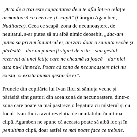
„Arta de a trăi este capacitatea de a te afla într-o relație
armonioasă cu ceea ce-ți scapă“
(Giorgio Agamben
,
Nuditatea).
Ceea ce scapă, zona de necunoaștere, de
neuitatul, s-ar putea să nu aibă nimic deosebit,
„dac-am
putea să privim înăuntrul ei, am zări doar o săniuță veche și
părăsită – dar nu putem fi siguri de asta – sau gestul
rezervat al unei fetițe care ne cheamă la joacă – dar nici
asta nu-i limpede. Poate că zona de necunoaștere nici nu
există, ci există numai gesturile ei“.
Prunele din copilăria lui Ivan Ilici și săniuța veche și
părăsită sînt gesturi din acea zonă de necunoaștere, dintr-o
zonă care poate să mai păstreze o legătură cu misterul și cu
focul. Ivan Ilici a avut revelația de neuitatului în ultima
clipă, Agamben ne spune că aceasta poate să aibă loc și în
penultima
clipă, doar astfel
se mai poate face ce trebuie.