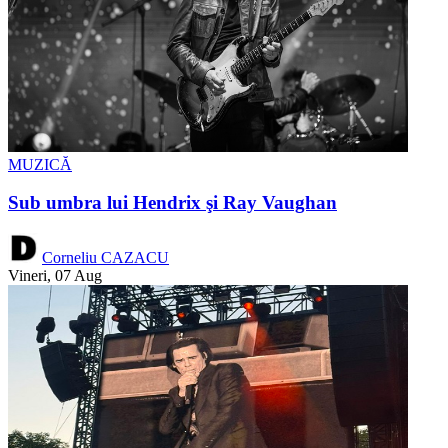
MUZICĂ
Sub umbra lui Hendrix şi Ray Vaughan
Corneliu CAZACU
Vineri, 07 Aug