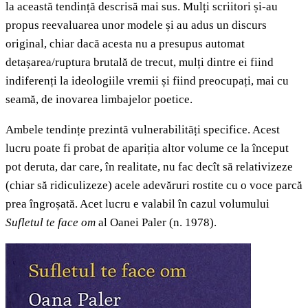
la această tendință descrisă mai sus. Mulți scriitori și-au
propus reevaluarea unor modele și au adus un discurs
original, chiar dacă acesta nu a presupus automat
detașarea/ruptura brutală de trecut, mulți dintre ei fiind
indiferenți la ideologiile vremii și fiind preocupați, mai cu
seamă, de inovarea limbajelor poetice.
Ambele tendințe prezintă vulnerabilități specifice. Acest
lucru poate fi probat de apariția altor volume ce la început
pot deruta, dar care, în realitate, nu fac decît să relativizeze
(chiar să ridiculizeze) acele adevăruri rostite cu o voce parcă
prea îngroșată. Acet lucru e valabil în cazul volumului
Sufletul te face om
al Oanei Paler (n. 1978).