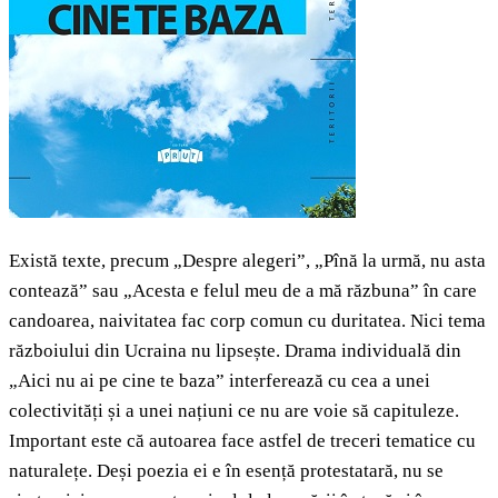
Există texte, precum „Despre alegeri”, „Pînă la urmă, nu asta
contează” sau „Acesta e felul meu de a mă răzbuna” în care
candoarea, naivitatea fac corp comun cu duritatea. Nici tema
războiului din Ucraina nu lipsește. Drama individuală din
„Aici nu ai pe cine te baza” interferează cu cea a unei
colectivități și a unei națiuni ce nu are voie să capituleze.
Important este că autoarea face astfel de treceri tematice cu
naturalețe. Deși poezia ei e în esență protestatară, nu se