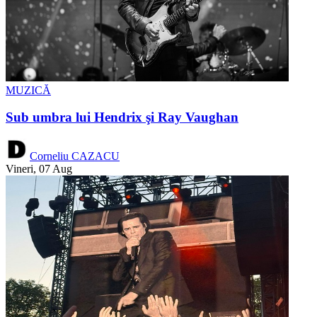
MUZICĂ
Sub umbra lui Hendrix şi Ray Vaughan
Corneliu CAZACU
Vineri, 07 Aug