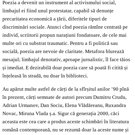
Poezia a devenit un instrument al activismului social,
limbajul ei fiind unul protestatar, capabil să denunțe
precaritatea economică a țării, diferitele tipuri de
discriminări sociale. Atunci cînd poezia rămîne centrată pe
individ, scriitorii propun narațiuni fondatoare, de cele mai
multe ori cu substrat traumatic. Pentru a fi politică sau
socială, poezia are nevoie de claritate. Metafora blurează
mesajul; limbajul denotativ, aproape jurnalistic, îl face tăios
și imediat. E dezirabilă doar poezia care să poată fi citită și
înțeleasă în stradă, nu doar în biblioteci.
Au apărut multe astfel de cărți de la sfîrșitul anilor ’90 pînă
în prezent, cărți semnate de autori precum Dumitru Crudu,
Adrian Urmanov, Dan Sociu, Elena Vlădăreanu, Ruxandra
Novac, Miruna Vlada ș.a. Sigur că generația 2000, căci
aceasta este cea care a produs aceste schimbări în literatura
română contemporană, nu se rezumă doar la aceste nume și