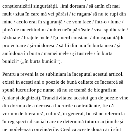
conștientizării singurătății. „îmi doream / să amîn cît mai
mult / ziua în care mă vei părăsi / te rugam/ să nu te rupi din
mine / acolo erai în siguranță / ce vom face / într-o / lume /
plină de incertitudini / iubiri neîmpărtășite / vise spulberate /
războaie / brațele mele / își pierd constant / din capacitățile
protectoare / și-mi doresc / să fii din nou în burta mea / și
amîndouă în burta / mamei mele / și tustrele / în burta
bunicii” („în burta bunicii”).
Pentru a reveni la ce subliniam la începutul acestui articol,
există în acești ani o poezie de bună calitate ce încearcă să
spună lucrurilor pe nume, să nu se teamă de biografism
(chiar și deghizat). Tranzitivitatea acestui gen de poezie vine
din dorința de a demasca lucrurile contrafăcute, fie că
vorbim de literatură, cultură, în general, fie că ne referim la
întreg spectrul social care ne determină tuturor acțiunile și
ne modelează convingerile. Cred că aceste două cărți sînt