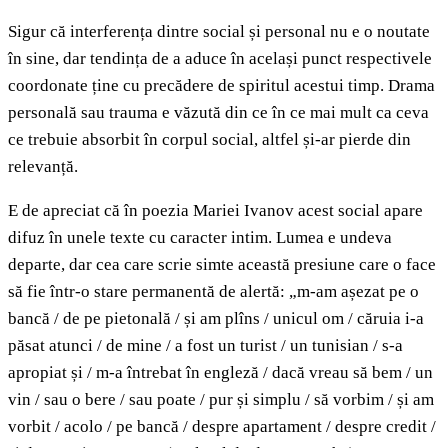
Sigur că interferența dintre social și personal nu e o noutate
în sine, dar tendința de a aduce în același punct respectivele
coordonate ține cu precădere de spiritul acestui timp. Drama
personală sau trauma e văzută din ce în ce mai mult ca ceva
ce trebuie absorbit în corpul social, altfel și-ar pierde din
relevanță.
E de apreciat că în poezia Mariei Ivanov acest social apare
difuz în unele texte cu caracter intim. Lumea e undeva
departe, dar cea care scrie simte această presiune care o face
să fie într-o stare permanentă de alertă: „m-am așezat pe o
bancă / de pe pietonală / și am plîns / unicul om / căruia i-a
păsat atunci / de mine / a fost un turist / un tunisian / s-a
apropiat și / m-a întrebat în engleză / dacă vreau să bem / un
vin / sau o bere / sau poate / pur și simplu / să vorbim / și am
vorbit / acolo / pe bancă / despre apartament / despre credit /