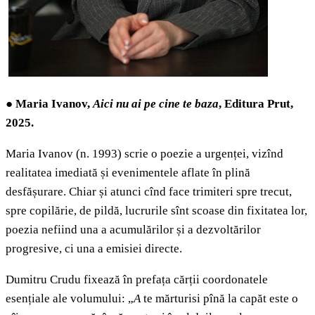
●
Maria Ivanov,
Aici nu ai pe cine te baza
,
Editura Prut,
2025
.
Maria Ivanov (n. 1993) scrie o poezie a urgenței, vizînd
realitatea imediată și evenimentele aflate în plină
desfășurare. Chiar și atunci cînd face trimiteri spre trecut,
spre copilărie, de pildă, lucrurile sînt scoase din fixitatea lor,
poezia nefiind una a acumulărilor și a dezvoltărilor
progresive, ci una a emisiei directe.
Dumitru Crudu fixează în prefața cărții coordonatele
esențiale ale volumului: „
A
te mărturisi pînă la capăt este o