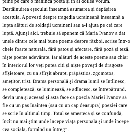
pîine pe care o mănîncă poeta și în al doilea volum.
Destăinuirea eșecului înseamnă asumarea și depășirea
acestuia. A povesti despre tragedia ucraineană înseamnă a
lupta alături de soldații ucraineni sau a-i ajuta pe cei care
luptă. Ajunși aici, trebuie să spunem că Maria Ivanov a dat
unele dintre cele mai bune poeme despre război, scrise într-o
cheie foarte naturală, fără patos și afectare, fără poză și teză,
niște poeme adevărate. Iar alături de aceste poeme sau chiar
în interiorul lor veți putea citi și niște povești de dragoste
sfîșietoare, cu un sfîrșit abrupt, prăpăstios, zgomotos,
amețitor, trist. Drama personală și drama lumii se întîlnesc,
se completează, se luminează, se adîncesc, se întrepătrund,
devin una și aceeași și asta face ca poezia Mariei Ivanov să
fie cu un pas înaintea (sau cu un cap deasupra) poeziei care
se scrie în ultimul timp. Totul se amestecă și se confundă,
încît nu mai știm unde începe viața personală și unde începe
cea socială, formînd un întreg”.