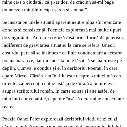
mine că-s o ciudată / că și-ar dori de crăciun să-mi bage
dumnezeu mințile-n cap / și s-a și semnat”.
Se insistă pe unele situații aparent neutre pînă sînt epuizate
de sens și consistență. Poemele explorează mai multe tipuri
de singurătate. Autoarea refuză însă orice formă de patetism,
indiferent de gravitatea situației la care se referă. Uneori
absurdul pare să se insinueze ca linie conductoare a acestor
poeme narative, dar nici acesta nu e lăsat să se manifeste pe
deplin. Cumva, e condus și el în derizoriu. Poemul în care
apare Mircea Cărtărescu în titlu este despre o minciună care
orientează percepția entuziastă și de durată a unor elevi
asupra scriitorului român. În carte există și alte astfel de
minciuni convenabile, capabile însă să determine consecințe
reale.
Poezia Oanei Paler explorează derizoriul vieții de zi cu zi,
căruia îi aplică diverse etichete complet nepotrivite. E felul