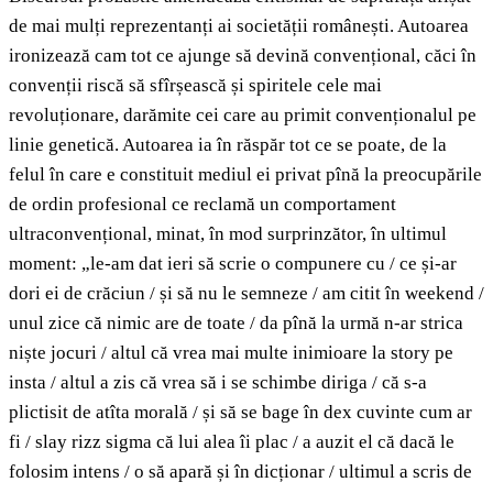
de mai mulți reprezentanți ai societății românești. Autoarea
ironizează cam tot ce ajunge să devină convențional, căci în
convenții riscă să sfîrșească și spiritele cele mai
revoluționare, darămite cei care au primit convenționalul pe
linie genetică. Autoarea ia în răspăr tot ce se poate, de la
felul în care e constituit mediul ei privat pînă la preocupările
de ordin profesional ce reclamă un comportament
ultraconvențional, minat, în mod surprinzător, în ultimul
moment: „le-am dat ieri să scrie o compunere cu / ce și-ar
dori ei de crăciun / și să nu le semneze / am citit în weekend /
unul zice că nimic are de toate / da pînă la urmă n-ar strica
niște jocuri / altul că vrea mai multe inimioare la story pe
insta / altul a zis că vrea să i se schimbe diriga / că s-a
plictisit de atîta morală / și să se bage în dex cuvinte cum ar
fi / slay rizz sigma că lui alea îi plac / a auzit el că dacă le
folosim intens / o să apară și în dicționar / ultimul a scris de