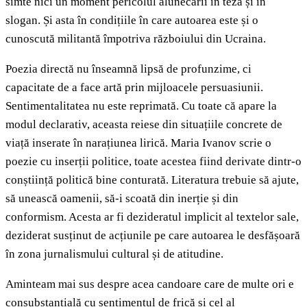
simte nici un moment pericolul alunecării în teză și în
slogan. Și asta în condițiile în care autoarea este și o
cunoscută militantă împotriva războiului din Ucraina.
Poezia directă nu înseamnă lipsă de profunzime, ci
capacitate de a face artă prin mijloacele persuasiunii.
Sentimentalitatea nu este reprimată. Cu toate că apare la
modul declarativ, aceasta reiese din situațiile concrete de
viață inserate în narațiunea lirică. Maria Ivanov scrie o
poezie cu inserții politice, toate acestea fiind derivate dintr-o
conștiință politică bine conturată. Literatura trebuie să ajute,
să unească oamenii, să-i scoată din inerție și din
conformism. Acesta ar fi dezideratul implicit al textelor sale,
deziderat susținut de acțiunile pe care autoarea le desfășoară
în zona jurnalismului cultural și de atitudine.
Aminteam mai sus despre acea candoare care de multe ori e
consubstanțială cu sentimentul de frică și cel al