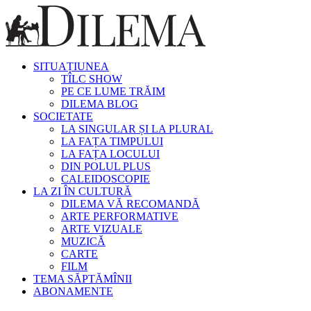
SITUAȚIUNEA
TÎLC SHOW
PE CE LUME TRĂIM
DILEMA BLOG
SOCIETATE
LA SINGULAR ȘI LA PLURAL
LA FAȚA TIMPULUI
LA FAȚA LOCULUI
DIN POLUL PLUS
CALEIDOSCOPIE
LA ZI ÎN CULTURĂ
DILEMA VĂ RECOMANDĂ
ARTE PERFORMATIVE
ARTE VIZUALE
MUZICĂ
CARTE
FILM
TEMA SĂPTĂMÎNII
ABONAMENTE