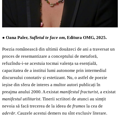
●
Oana Paler,
Sufletul te face om
,
Editura OMG, 2025
.
Poezia românească din ultimii douăzeci de ani a traversat un
proces de resemantizare a conceptului de metaforă,
refuzîndu-i-se acestuia tocmai valența sa esențială,
capacitatea de a institui lumi autonome prin intermediul
discursului conotativ și estetizant. Nu, o astfel de poezie
ieșise din sfera de interes a multor autori publicați în
preajma anului 2000. A existat
manifestul fracturist
, a existat
manifestul utilitarist
. Tinerii scriitori de atunci au simțit
nevoia să facă trecerea de la ideea de
frumos
la cea de
adevăr
. Cauzele acestui demers nu sînt exclusiv literare.