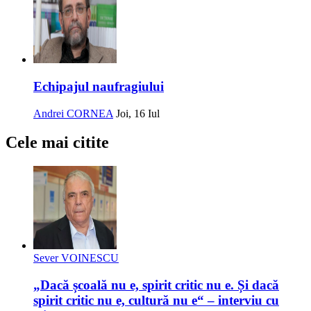
Echipajul naufragiului
Andrei CORNEA
Joi, 16 Iul
Cele mai citite
Sever VOINESCU
„Dacă școală nu e, spirit critic nu e. Și dacă
spirit critic nu e, cultură nu e“ – interviu cu