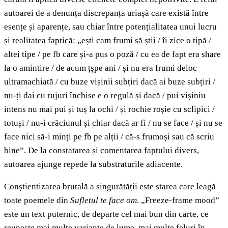
autoarei de a denunța discrepanța uriașă care există între
esențe și aparențe, sau chiar între potențialitatea unui lucru
și realitatea faptică: „ești cam frumi să știi / îi zice o tipă /
altei tipe / pe fb care și-a pus o poză / cu ea de fapt era share
la o amintire / de acum țșpe ani / și nu era frumi deloc
ultramachiată / cu buze vișinii subțiri dacă ai buze subțiri /
nu-ți dai cu rujuri închise e o regulă și dacă / pui vișiniu
intens nu mai pui și tuș la ochi / și rochie roșie cu sclipici /
totuși / nu-i crăciunul și chiar dacă ar fi / nu se face / și nu se
face nici să-i minți pe fb pe alții / că-s frumoși sau că scriu
bine”. De la constatarea și comentarea faptului divers,
autoarea ajunge repede la substraturile adiacente.
Conștientizarea brutală a singurătății este starea care leagă
toate poemele din
Sufletul te face om
. „Freeze-frame mood”
este un text puternic, de departe cel mai bun din carte, ce
reunește mai multe variante de lume, mai multe feluri în