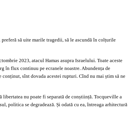
referă să uite marile tragedii, să le ascundă în colțurile
octombrie 2023, atacul Hamas asupra Israelului. Toate aceste
curg în flux continuu pe ecranele noastre. Abundența de
 conținut, sînt dovada acestei rupturi. Cînd nu mai știm să ne
ă libertatea nu poate fi separată de conștiință. Tocqueville a
sul, politica se degradează. Și odată cu ea, întreaga arhitectură