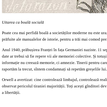
Uitarea ca boală socială
Poate cea mai perfidă boală a societăților moderne nu este ura,
prăfuite ale manualelor de istorie, pentru a trăi mai comod pre
Anul 1940, prăbușirea Franței în fața Germaniei naziste. 11 s
date ar trebui să fie repere vii ale memoriei colective. Și tot
informație nu creează memorie, ci amnezie. Tinerii pentru care
raportăm la trecut, sîntem condamnați să repetăm greșelile lui.
Orwell a avertizat: cine controlează limbajul, controlează reali
observat pericolul tiraniei majorității. Toți acești gînditori d
a libertății.