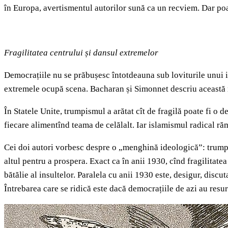
în Europa, avertismentul autorilor sună ca un recviem. Dar poat
Fragilitatea centrului și dansul extremelor
Democrațiile nu se prăbușesc întotdeauna sub loviturile unui ina
extremele ocupă scena. Bacharan și Simonnet descriu această 
În Statele Unite, trumpismul a arătat cît de fragilă poate fi o
fiecare alimentînd teama de celălalt. Iar islamismul radical răm
Cei doi autori vorbesc despre o „menghină ideologică”: trumpi
altul pentru a prospera. Exact ca în anii 1930, cînd fragilita
bătălie al insultelor. Paralela cu anii 1930 este, desigur, discu
Întrebarea care se ridică este dacă democrațiile de azi au resurs