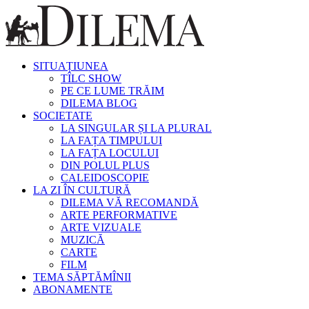
SITUAȚIUNEA
TÎLC SHOW
PE CE LUME TRĂIM
DILEMA BLOG
SOCIETATE
LA SINGULAR ȘI LA PLURAL
LA FAȚA TIMPULUI
LA FAȚA LOCULUI
DIN POLUL PLUS
CALEIDOSCOPIE
LA ZI ÎN CULTURĂ
DILEMA VĂ RECOMANDĂ
ARTE PERFORMATIVE
ARTE VIZUALE
MUZICĂ
CARTE
FILM
TEMA SĂPTĂMÎNII
ABONAMENTE