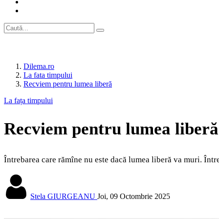
Dilema.ro
La fata timpului
Recviem pentru lumea liberă
La fața timpului
Recviem pentru lumea liberă
Întrebarea care rămîne nu este dacă lumea liberă va muri. Într
Stela GIURGEANU
Joi, 09 Octombrie 2025