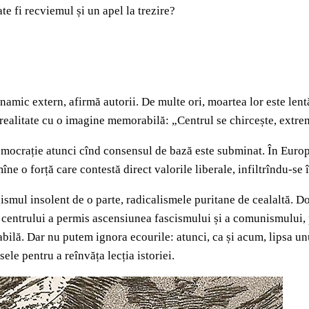
e fi recviemul și un apel la trezire?
mic extern, afirmă autorii. De multe ori, moartea lor este lentă ș
realitate cu o imagine memorabilă: „Centrul se chircește, extr
 democrație atunci cînd consensul de bază este subminat. În Europ
îne o forță care contestă direct valorile liberale, infiltrîndu-se 
smul insolent de o parte, radicalismele puritane de cealaltă. D
tea centrului a permis ascensiunea fascismului și a comunismului
tabilă. Dar nu putem ignora ecourile: atunci, ca și acum, lipsa un
ele pentru a reînvăța lecția istoriei.