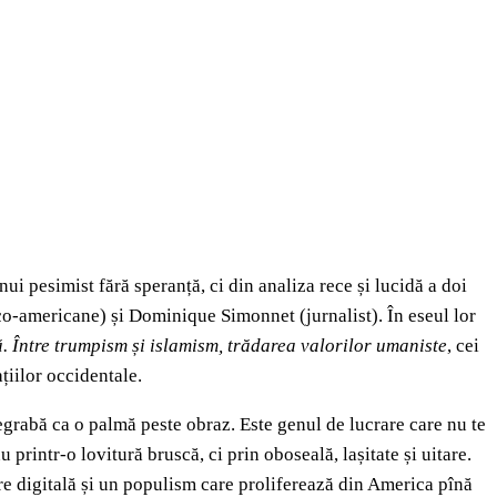
i pesimist fără speranță, ci din analiza rece și lucidă a doi
anco-americane) și Dominique Simonnet (jurnalist). În eseul lor
. Între trumpism și islamism, trădarea valorilor umaniste
, cei
țiilor occidentale.
degrabă ca o palmă peste obraz. Este genul de lucrare care nu te
printr-o lovitură bruscă, ci prin oboseală, lașitate și uitare.
re digitală și un populism care proliferează din America pînă