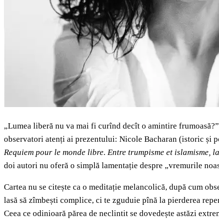
„Lumea liberă nu va mai fi curînd decît o amintire frumoasă?” Î
observatori atenți ai prezentului: Nicole Bacharan (istoric și p
Requiem pour le monde libre. Entre trumpisme et islamisme, la
doi autori nu oferă o simplă lamentație despre „vremurile noast
Cartea nu se citește ca o meditație melancolică, după cum obs
lasă să zîmbești complice, ci te zguduie pînă la pierderea reper
Ceea ce odinioară părea de neclintit se dovedește astăzi extre