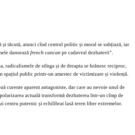
i tăcută, atunci cînd centrul politic și moral se subțiază, iar
emele dansează
french cancan
pe cadavrul dezbaterii”.
a, radicalismele de stînga și de dreapta se hrănesc reciproc,
în spațiul public printr-un amestec de victimizare și violență.
ouă curente aparent antagoniste, dar care au nevoie unul de
, polarizarea actuală transformă dezbaterea într-un cîmp de
ui centru puternic și echilibrat lasă teren liber extremelor.