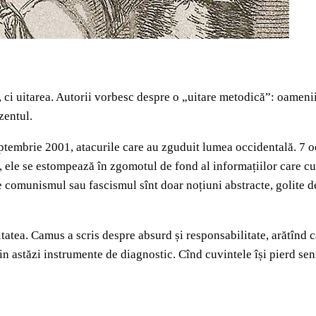
 ci uitarea. Autorii vorbesc despre o „uitare metodică”: oamenii p
zentul.
eptembrie 2001, atacurile care au zguduit lumea occidentală. 7 
uși, ele se estompează în zgomotul de fond al informațiilor care 
 comunismul sau fascismul sînt doar noțiuni abstracte, golite de
tatea. Camus a scris despre absurd și responsabilitate, arătînd c
evin astăzi instrumente de diagnostic. Cînd cuvintele își pierd sen