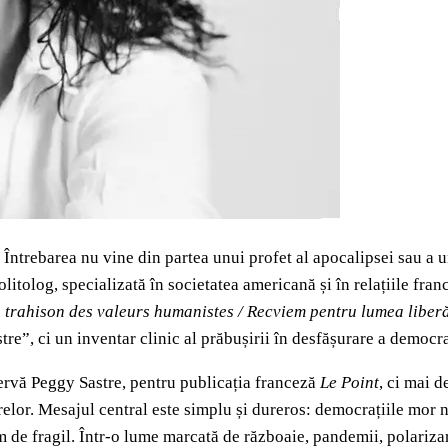
ntrebarea nu vine din partea unui profet al apocalipsei sau a unu
olitolog, specializată în societatea americană și în relațiile fr
 trahison des valeurs humanistes / Recviem pentru lumea liberă
re”, ci un inventar clinic al prăbușirii în desfășurare a democra
ervă Peggy Sastre, pentru publicația franceză
Le Point
, ci mai 
elor. Mesajul central este simplu și dureros: democrațiile mor nu 
m de fragil. Într-o lume marcată de războaie, pandemii, polariza