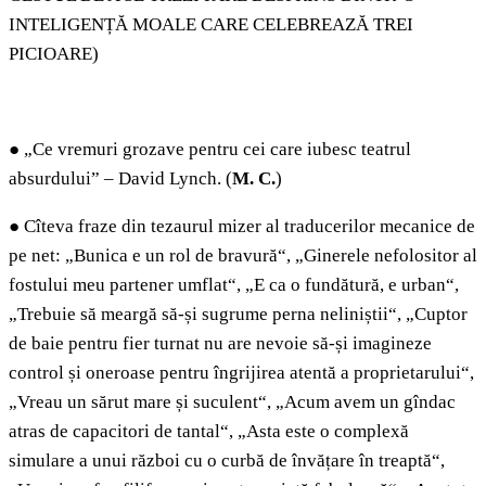
INTELIGENȚĂ MOALE CARE CELEBREAZĂ TREI
PICIOARE)
●
„Ce vremuri grozave pentru cei care iubesc teatrul
absurdului” – David Lynch. (
M. C.
)
●
Cîteva fraze din tezaurul mizer al traducerilor mecanice de
pe net: „Bunica e un rol de bravură“, „Ginerele nefolositor al
fostului meu partener umflat“, „E ca o fundătură, e urban“,
„Trebuie să meargă să-și sugrume perna neliniștii“, „Cuptor
de baie pentru fier turnat nu are nevoie să-și imagineze
control și oneroase pentru îngrijirea atentă a proprietarului“,
„Vreau un sărut mare și suculent“, „Acum avem un gîndac
atras de capacitori de tantal“, „Asta este o complexă
simulare a unui război cu o curbă de învățare în treaptă“,