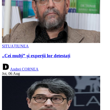
SITUAȚIUNEA
„Cei mulți” și experții lor detestați
Andrei CORNEA
Joi, 06 Aug