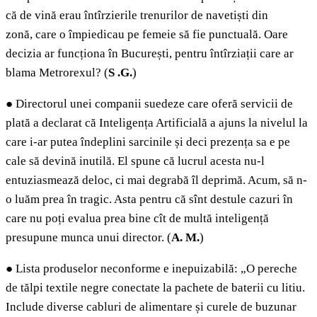
că de vină erau întîrzierile trenurilor de navetiști din
zonă, care o împiedicau pe femeie să fie punctuală. Oare
decizia ar funcționa în București, pentru întîrziații care ar
blama Metrorexul? (
S .G.
)
●
Directorul unei companii suedeze care oferă servicii de
plată a declarat că Inteligența Artificială a ajuns la nivelul la
care i-ar putea îndeplini sarcinile și deci prezența sa e pe
cale să devină inutilă. El spune că lucrul acesta nu-l
entuziasmează deloc, ci mai degrabă îl deprimă. Acum, să n-
o luăm prea în tragic. Asta pentru că sînt destule cazuri în
care nu poți evalua prea bine cît de multă inteligență
presupune munca unui director. (
A. M.
)
●
Lista produselor neconforme e inepuizabilă: „O pereche
de tălpi textile negre conectate la pachete de baterii cu litiu.
Include diverse cabluri de alimentare și curele de buzunar