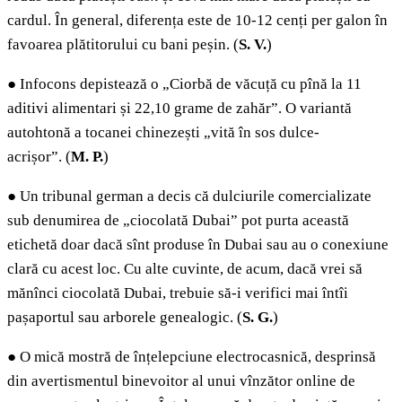
cardul. În general, diferența este de 10-12 cenți per galon în
favoarea plătitorului cu bani peșin. (
S. V.
)
●
Infocons depistează o „Ciorbă de văcuță cu pînă la 11
aditivi alimentari și 22,10 grame de zahăr”. O variantă
autohtonă a tocanei chinezești „vită în sos dulce-
acrișor”.
(
M. P.
)
●
Un tribunal german a decis că dulciurile comercializate
sub denumirea de „ciocolată Dubai” pot purta această
etichetă doar dacă sînt produse în Dubai sau au o conexiune
clară cu acest loc. Cu alte cuvinte, de acum, dacă vrei să
mănînci ciocolată Dubai, trebuie să-i verifici mai întîi
pașaportul sau arborele genealogic. (
S. G.
)
●
O mică mostră de înțelepciune electrocasnică, desprinsă
din avertismentul binevoitor al unui vînzător online de