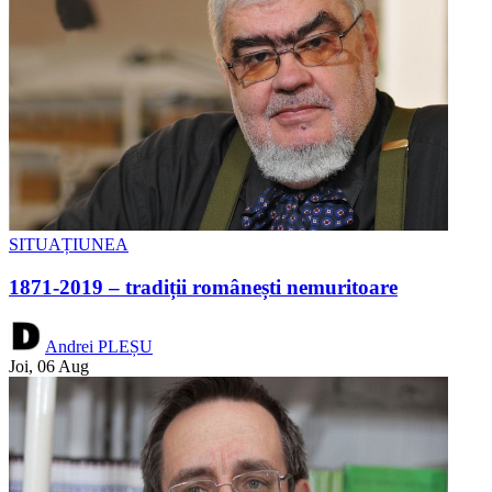
SITUAȚIUNEA
1871-2019 – tradiții românești nemuritoare
Andrei PLEȘU
Joi, 06 Aug