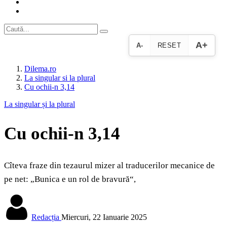
A+
A-
RESET
Dilema.ro
La singular si la plural
Cu ochii-n 3,14
La singular și la plural
Cu ochii-n 3,14
Cîteva fraze din tezaurul mizer al traducerilor mecanice de
pe net: „Bunica e un rol de bravură“,
Redacția
Miercuri, 22 Ianuarie 2025