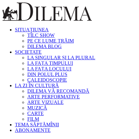
SITUAȚIUNEA
TÎLC SHOW
PE CE LUME TRĂIM
DILEMA BLOG
SOCIETATE
LA SINGULAR ȘI LA PLURAL
LA FAȚA TIMPULUI
LA FAȚA LOCULUI
DIN POLUL PLUS
CALEIDOSCOPIE
LA ZI ÎN CULTURĂ
DILEMA VĂ RECOMANDĂ
ARTE PERFORMATIVE
ARTE VIZUALE
MUZICĂ
CARTE
FILM
TEMA SĂPTĂMÎNII
ABONAMENTE