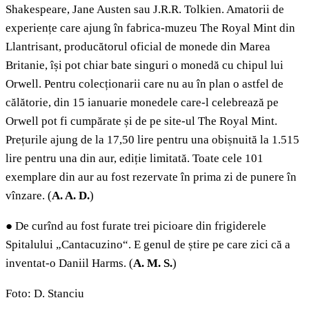
Shakespeare, Jane Austen sau J.R.R. Tolkien. Amatorii de
experiențe care ajung în fabrica-muzeu The Royal Mint din
Llantrisant, producătorul oficial de monede din Marea
Britanie, își pot chiar bate singuri o monedă cu chipul lui
Orwell. Pentru colecționarii care nu au în plan o astfel de
călătorie, din 15 ianuarie monedele care-l celebrează pe
Orwell pot fi cumpărate și de pe site-ul The Royal Mint.
Prețurile ajung de la 17,50 lire pentru una obișnuită la 1.515
lire pentru una din aur, ediție limitată. Toate cele 101
exemplare din aur au fost rezervate în prima zi de punere în
vînzare. (
A.
A. D.
)
●
De curînd au fost furate trei picioare din frigiderele
Spitalului „Cantacuzino“. E genul de știre pe care zici că a
inventat-o Daniil Harms. (
A. M. S.
)
Foto: D. Stanciu