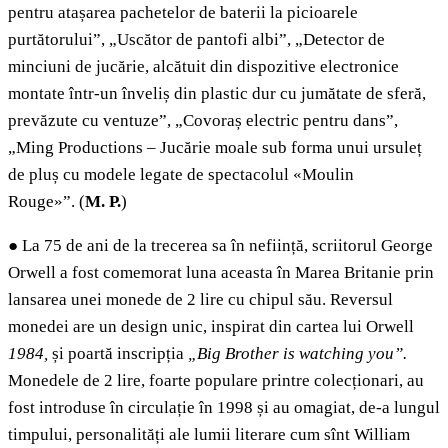
pentru atașarea pachetelor de baterii la picioarele
purtătorului”, „Uscător de pantofi albi”, „Detector de
minciuni de jucărie, alcătuit din dispozitive electronice
montate într-un înveliș din plastic dur cu jumătate de sferă,
prevăzute cu ventuze”, „Covoraș electric pentru dans”,
„Ming Productions – Jucărie moale sub forma unui ursuleț
de pluș cu modele legate de spectacolul «Moulin
Rouge»”. (
M. P.
)
●
La 75 de ani de la trecerea sa în neființă, scriitorul George
Orwell a fost comemorat luna aceasta în Marea Britanie prin
lansarea unei monede de 2 lire cu chipul său. Reversul
monedei are un design unic, inspirat din cartea lui Orwell
1984,
și poartă inscripția
„
Big Brother is watching you”.
Monedele de 2 lire, foarte populare printre colecționari, au
fost introduse în circulație în 1998 și au omagiat, de-a lungul
timpului, personalități ale lumii literare cum sînt William