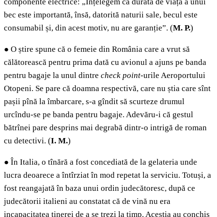
componente electrice: „Înțelegem că durata de viață a unui
bec este importantă, însă, datorită naturii sale, becul este
consumabil și, din acest motiv, nu are garanție”.
(
M. P.
)
●
O știre spune că o femeie din România care a vrut să
călătorească pentru prima dată cu avionul a ajuns pe banda
pentru bagaje la unul dintre
check point
-urile Aeroportului
Otopeni. Se pare că doamna respectivă, care nu știa care sînt
pașii pînă la îmbarcare, s-a gîndit să scurteze drumul
urcîndu-se pe banda pentru bagaje. Adevăru-i că gestul
bătrînei pare desprins mai degrabă dintr-o intrigă de roman
cu detectivi. (
I. M.
)
●
În Italia, o tînără a fost concediată de la gelateria unde
lucra deoarece a întîrziat în mod repetat la serviciu. Totuși, a
fost reangajată în baza unui ordin judecătoresc, după ce
judecătorii italieni au constatat că de vină nu era
incapacitatea tinerei de a se trezi la timp. Aceștia au conchis