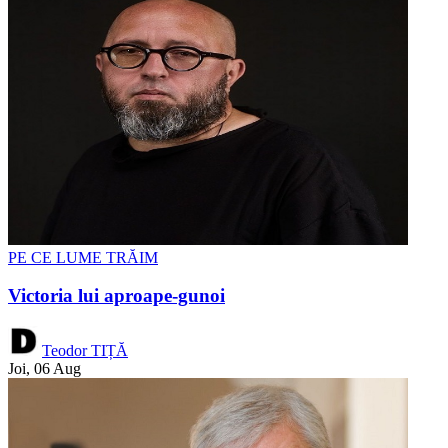
PE CE LUME TRĂIM
Victoria lui aproape-gunoi
Teodor TIȚĂ
Joi, 06 Aug