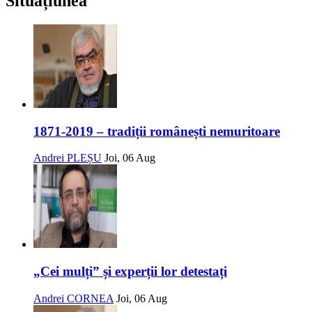
Situațiunea
1871-2019 – tradiții românești nemuritoare
Andrei PLEȘU
Joi, 06 Aug
„Cei mulți” și experții lor detestați
Andrei CORNEA
Joi, 06 Aug