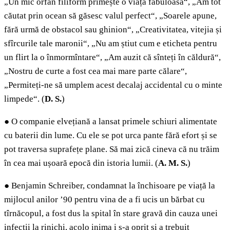
„Un mic orfan filiform primește o viață fabuloasă“, „Am tot
căutat prin ocean să găsesc valul perfect“, „Soarele apune,
fără urmă de obstacol sau ghinion“, „Creativitatea, vitejia și
sfîrcurile tale maronii“, „Nu am știut cum e eticheta pentru
un flirt la o înmormîntare“, „Am auzit că sînteți în căldură“,
„Nostru de curte a fost cea mai mare parte călare“,
„Permiteți-ne să umplem acest decalaj accidental cu o minte
limpede“. (
D. S.
)
●
O companie elvețiană a lansat primele schiuri alimentate
cu baterii din lume. Cu ele se pot urca pante fără efort și se
pot traversa suprafețe plane. Să mai zică cineva că nu trăim
în cea mai ușoară epocă din istoria lumii. (
A. M. S.
)
●
Benjamin Schreiber, condamnat la închisoare pe viață la
mijlocul anilor ’90 pentru vina de a fi ucis un bărbat cu
tîrnăcopul, a fost dus la spital în stare gravă din cauza unei
infecții la rinichi, acolo inima i s-a oprit și a trebuit