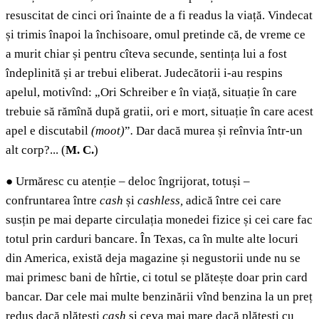
resuscitat de cinci ori înainte de a fi readus la viață. Vindecat
și trimis înapoi la închisoare, omul pretinde că, de vreme ce
a murit chiar și pentru cîteva secunde, sentința lui a fost
îndeplinită și ar trebui eliberat. Judecătorii i-au respins
apelul, motivînd: „Ori Schreiber e în viață, situație în care
trebuie să rămînă după gratii, ori e mort, situație în care acest
apel e discutabil
(moot)
”
.
Dar dacă murea și reînvia într-un
alt corp?...
(
M. C.
)
●
Urmăresc cu atenție – deloc îngrijorat, totuși –
confruntarea între
cash
și
cashless,
adică între cei care
susțin pe mai departe circulația monedei fizice și cei care fac
totul prin carduri bancare. În Texas, ca în multe alte locuri
din America, există deja magazine și negustorii unde nu se
mai primesc bani de hîrtie, ci totul se plătește doar prin card
bancar. Dar cele mai multe benzinării vînd benzina la un preț
redus dacă plătești
cash
și ceva mai mare dacă plătești cu