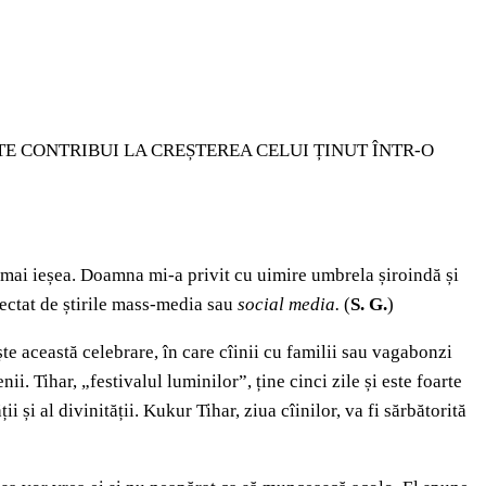
E CONTRIBUI LA CREȘTEREA CELUI ȚINUT ÎNTR-O
cmai ieșea. Doamna mi-a privit cu uimire umbrela șiroindă și
ectat de știrile mass-media sau
social media.
(
S. G.
)
te această celebrare, în care cîinii cu familii sau vagabonzi
ii. Tihar, „festivalul luminilor”, ține cinci zile și este foarte
 și al divinității. Kukur Tihar, ziua cîinilor, va fi sărbătorită