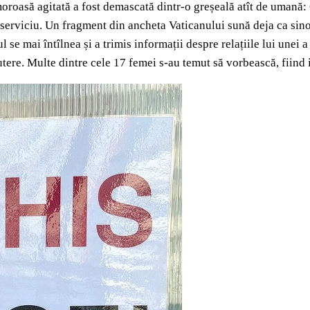
roasă agitată a fost demascată dintr-o greșeală atît de umană: Qu
de serviciu. Un fragment din ancheta Vaticanului sună deja ca sin
e mai întîlnea și a trimis informații despre relațiile lui unei a 
tere. Multe dintre cele 17 femei s-au temut să vorbească, fiind i