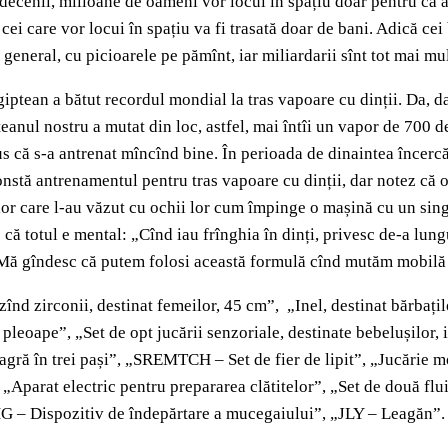
decenii, milioane de oameni vor locui în spațiu doar pentru că 
cei care vor locui în spațiu va fi trasată doar de bani. Adică cei
 general, cu picioarele pe pămînt, iar miliardarii sînt tot mai mul
tean a bătut recordul mondial la tras vapoare cu dinții. Da, da,
teanul nostru a mutat din loc, astfel, mai întîi un vapor de 700 d
 că s-a antrenat mîncînd bine. În perioada de dinaintea încercări
onstă antrenamentul pentru tras vapoare cu dinții, dar notez că 
lor care l-au văzut cu ochii lor cum împinge o mașină cu un sing
că totul e mental: „Cînd iau frînghia în dinți, privesc de-a lung
ge! Mă gîndesc că putem folosi această formulă cînd mutăm mobil
nd zirconii, destinat femeilor, 45 cm”, „Inel, destinat bărbaților
oape”, „Set de opt jucării senzoriale, destinate bebelușilor, in
gră în trei pași”, „SREMTCH – Set de fier de lipit”, „Jucărie m
arat electric pentru prepararea clătitelor”, „Set de două fluiere
 – Dispozitiv de îndepărtare a mucegaiului”, „JLY – Leagăn”. 