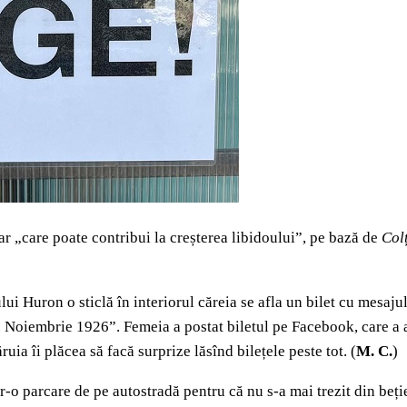
 „care poate contribui la creșterea libidoului”, pe bază de
Colț
ui Huron o sticlă în interiorul căreia se afla un bilet cu mesajul
Noiembrie 1926”. Femeia a postat biletul pe Facebook, care a aj
ruia îi plăcea să facă surprize lăsînd bilețele peste tot. (
M. C.
)
r-o parcare de pe autostradă pentru că nu s-a mai trezit din beți