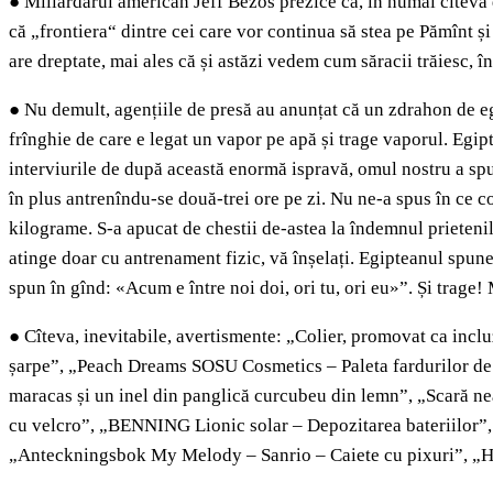
●
Miliardarul american Jeff Bezos prezice că, în numai cîteva 
că „frontiera“ dintre cei care vor continua să stea pe Pămînt și 
are dreptate, mai ales că și astăzi vedem cum săracii trăiesc, în
●
Nu demult, agențiile de presă au anunțat că un zdrahon de egip
frînghie de care e legat un vapor pe apă și trage vaporul. Egip
interviurile de după această enormă ispravă, omul nostru a spus
în plus antrenîndu-se două-trei ore pe zi. Nu ne-a spus în ce c
kilograme. S-a apucat de chestii de-astea la îndemnul prieteni
atinge doar cu antrenament fizic, vă înșelați. Egipteanul spune 
spun în gînd: «Acum e între noi doi, ori tu, ori eu»”. Și tra
●
Cîteva, inevitabile, avertismente: „Colier, promovat ca incluzî
șarpe”, „Peach Dreams SOSU Cosmetics – Paleta fardurilor de ple
maracas și un inel din panglică curcubeu din lemn”, „Scară nea
cu velcro”, „BENNING Lionic solar – Depozitarea bateriilor”, „Ap
„Anteckningsbok My Melody – Sanrio – Caiete cu pixuri”, „HG