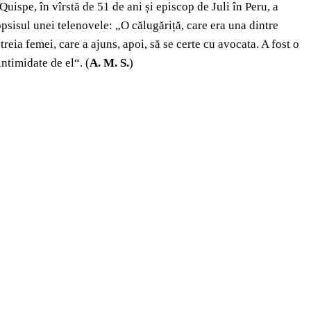
ispe, în vîrstă de 51 de ani și episcop de Juli în Peru, a
opsisul unei telenovele: „O călugăriță, care era una dintre
treia femei, care a ajuns, apoi, să se certe cu avocata. A fost o
ntimidate de el“. (
A. M. S.
)