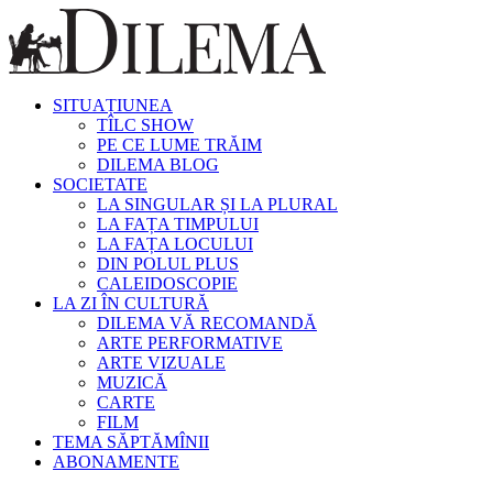
SITUAȚIUNEA
TÎLC SHOW
PE CE LUME TRĂIM
DILEMA BLOG
SOCIETATE
LA SINGULAR ȘI LA PLURAL
LA FAȚA TIMPULUI
LA FAȚA LOCULUI
DIN POLUL PLUS
CALEIDOSCOPIE
LA ZI ÎN CULTURĂ
DILEMA VĂ RECOMANDĂ
ARTE PERFORMATIVE
ARTE VIZUALE
MUZICĂ
CARTE
FILM
TEMA SĂPTĂMÎNII
ABONAMENTE