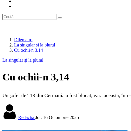
Dilema.ro
La singular si la plural
Cu ochii‑n 3,14
La singular și la plural
Cu ochii‑n 3,14
Un șofer de TIR din Germania a fost blocat, vara aceasta, într-
Redacția
Joi, 16 Octombrie 2025