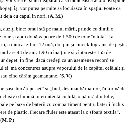
așa vor vrea ei și nu neapărat ca să muncească acolo. El spune
 bogați își vor putea permite să locuiască în spațiu. Poate că
t deja cu capul în nori. (
A. M.
)
 auziți bine: omul stă pe malul mării, prinde cu dinții o
e tone și apoi două vapoare de 1.500 de tone în total. La
i, a mîncat zilnic 12 ouă, doi pui și cinci kilograme de pește,
omul are 44 de ani, 1,90 m înălțime și cîntărește 155 de
ur deget. În fine, dacă credeți că un asemenea record se
ul ei, mă concentrez asupra vaporului de la capătul celălalt și
ă sau cînd cărăm geamantane. (
S. V.
)
, șase bucăți pe set” și „Inel, destinat bărbaților, în formă de
clusiv o lumină intermitentă cu bilă, o pătură din folie,
oale pe bază de baterii cu compartiment pentru baterii închis
 de plastic. Fiecare fluier este atașat la o sfoară textilă”,
(
M. P.
)