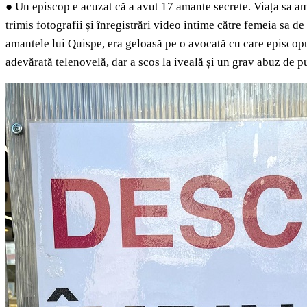
●
Un episcop e acuzat că a avut 17 amante secrete. Viața sa amo
trimis fotografii și înregistrări video intime către femeia sa 
amantele lui Quispe, era geloasă pe o avocată cu care episcopul s
adevărată telenovelă, dar a scos la iveală și un grav abuz de pu