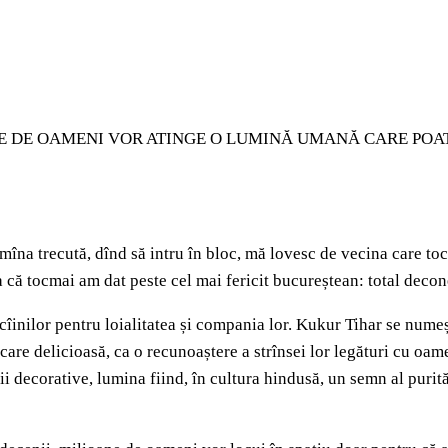
NE DE OAMENI VOR ATINGE O LUMINĂ UMANĂ CARE POAT
îna trecută, dînd să intru în bloc, mă lovesc de vecina care to
că tocmai am dat peste cel mai fericit bucureștean: total decon
cîinilor pentru loialitatea și compania lor. Kukur Tihar se numeș
ncare delicioasă, ca o recunoaștere a strînsei lor legături cu oamen
 decorative, lumina fiind, în cultura hindusă, un semn al purității