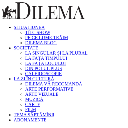
SITUAȚIUNEA
TÎLC SHOW
PE CE LUME TRĂIM
DILEMA BLOG
SOCIETATE
LA SINGULAR ȘI LA PLURAL
LA FAȚA TIMPULUI
LA FAȚA LOCULUI
DIN POLUL PLUS
CALEIDOSCOPIE
LA ZI ÎN CULTURĂ
DILEMA VĂ RECOMANDĂ
ARTE PERFORMATIVE
ARTE VIZUALE
MUZICĂ
CARTE
FILM
TEMA SĂPTĂMÎNII
ABONAMENTE