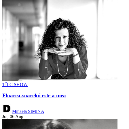
TÎLC SHOW
Floarea-soarelui este a mea
Mihaela SIMINA
Joi, 06 Aug