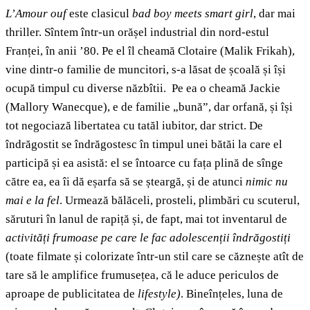
L’Amour ouf
este clasicul
bad boy meets smart girl
,
dar mai
thriller. Sîntem într-un orășel industrial din nord-estul
Franței, în anii ’80. Pe el îl cheamă Clotaire (Malik Frikah),
vine dintr-o familie de muncitori, s-a lăsat de școală și își
ocupă timpul cu diverse năzbîtii. Pe ea o cheamă Jackie
(Mallory Wanecque), e de familie „bună”, dar orfană, și își
tot negociază libertatea cu tatăl iubitor, dar strict. De
îndrăgostit se îndrăgostesc în timpul unei bătăi la care el
participă și ea asistă: el se întoarce cu fața plină de sînge
către ea, ea îi dă eșarfa să se șteargă, și de atunci
nimic nu
mai e la fel
. Urmează bălăceli, prosteli, plimbări cu scuterul,
săruturi în lanul de rapiță și, de fapt, mai tot inventarul de
activități frumoase pe care le fac adolescenții îndrăgostiți
(toate filmate și colorizate într-un stil care se căznește atît de
tare să le amplifice frumusețea, că le aduce periculos de
aproape de publicitatea de
lifestyle)
. Bineînțeles, luna de