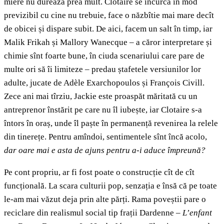
miere nu durează prea mult. Clotaire se încurcă în mod
previzibil cu cine nu trebuie, face o năzbîtie mai mare decît
de obicei și dispare subit. De aici, facem un salt în timp, iar
Malik Frikah și Mallory Wanecque – a căror interpretare și
chimie sînt foarte bune, în ciuda scenariului care pare de
multe ori să îi limiteze – predau ștafetele versiunilor lor
adulte, jucate de Adèle Exarchopoulos și François Civill.
Zece ani mai tîrziu, Jackie este proaspăt măritată cu un
antreprenor înstărit pe care nu îl iubește, iar Clotaire s-a
întors în oraș, unde îl paște în permanență revenirea la relele
din tinerețe. Pentru amîndoi, sentimentele sînt încă acolo,
dar
oare mai e
asta de ajuns pentru a-i aduce împreună?
Pe cont propriu, ar fi fost poate o construcție cît de cît
funcțională. La scara culturii pop, senzația e însă că pe toate
le-am mai văzut deja prin alte părți. Rama poveștii pare o
reciclare din realismul social tip frații Dardenne –
L’enfant