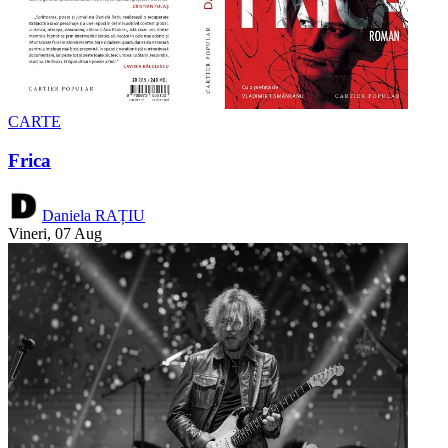
CARTE
Frica
Daniela RAȚIU
Vineri, 07 Aug