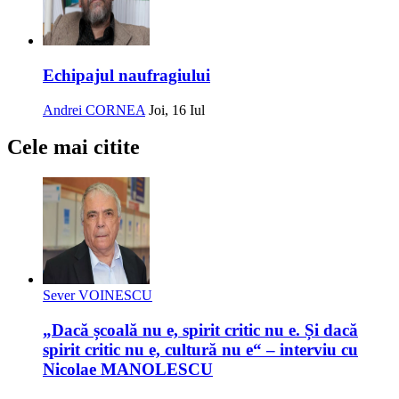
Echipajul naufragiului
Andrei CORNEA
Joi, 16 Iul
Cele mai citite
Sever VOINESCU
„Dacă școală nu e, spirit critic nu e. Și dacă
spirit critic nu e, cultură nu e“ – interviu cu
Nicolae MANOLESCU