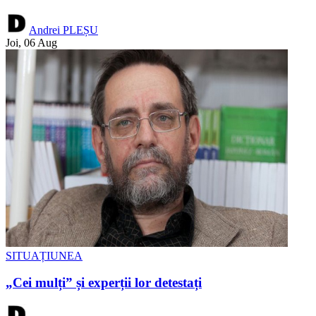
Andrei PLEȘU
Joi, 06 Aug
SITUAȚIUNEA
„Cei mulți” și experții lor detestați