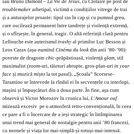
sau Bruno Dumont –
La Vie de Jésus
, cu Clotaire pe post de
troublemaker
arhetipal, victimă a condițiilor vitrege de trai
și a anturajelor proaste: tipul ras în cap și cu pumnul greu,
care oscilează permanent între tandrețe și violență extremă,
și o sfîrșește, în general, tragic. O altă referință clară pentru
Lellouche este auterismul
trashy
al primilor Luc Besson și
Leos Carax (așa-numitul
Cinéma du look
din anii ’80-’90):
poveste de dragoste
chic
-prăpăstioasă, violență
glam,
stil
maximalist
(zoom
-uri, tăieturi abrupte, gros-plan-uri
in your
face
și muzică
mișto
la tot pasul). „Școala” Scorsese-
Tarantino se întrevede la rîndul ei în secvențele cu interlopi,
mașini și împușcături din a doua parte. În fine, așa cum
observă și Victor Morozov în cronica lui,
L’Amour ouf
mizează excesiv pe o atmosferă retro-convențională, în ceea
ce pare a fi o încercare de a ieși strategic în întîmpinarea
unui trend mai general de nostalgie pentru anii ’80 francezi,
cu neonele și viața lor mai-simplă-și-totuși-mai-intensă.