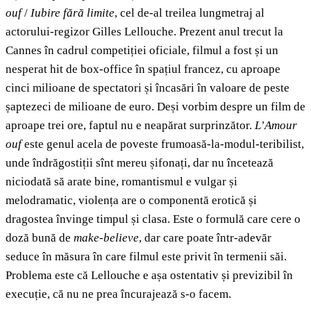
ouf
/
Iubire fără limite
, cel de-al treilea lungmetraj al
actorului-regizor Gilles Lellouche. Prezent anul trecut la
Cannes în cadrul competiției oficiale, filmul a fost și un
nesperat hit de box-office în spațiul francez, cu aproape
cinci milioane de spectatori și încasări în valoare de peste
șaptezeci de milioane de euro. Deși vorbim despre un film de
aproape trei ore, faptul nu e neapărat surprinzător.
L’Amour
ouf
este genul acela de poveste frumoasă-la-modul-teribilist,
unde îndrăgostiții sînt mereu șifonați, dar nu încetează
niciodată să arate bine, romantismul e vulgar și
melodramatic, violența are o componentă erotică și
dragostea învinge timpul și clasa. Este o formulă care cere o
doză bună de
make-believe
, dar care poate într-adevăr
seduce în măsura în care filmul este privit în termenii săi.
Problema este că Lellouche e așa ostentativ și previzibil în
execuție, că nu ne prea încurajează s-o facem.