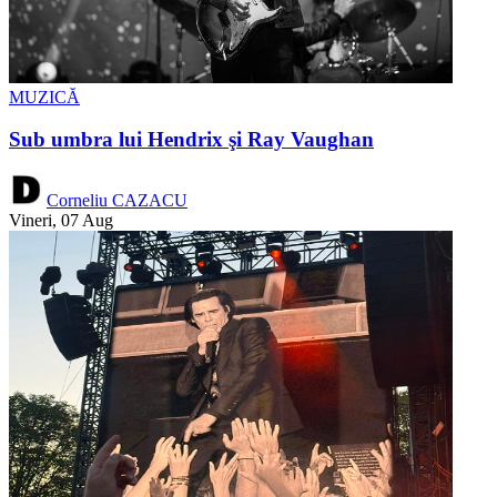
MUZICĂ
Sub umbra lui Hendrix şi Ray Vaughan
Corneliu CAZACU
Vineri, 07 Aug