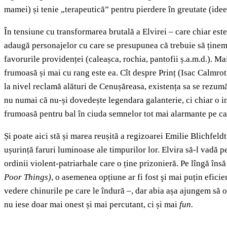
mamei) și tenie „terapeutică” pentru pierdere în greutate (ideea
În tensiune cu transformarea brutală a Elvirei – care chiar est
adaugă personajelor cu care se presupunea că trebuie să ținem
favorurile providenței (caleașca, rochia, pantofii ș.a.m.d.). Mai
frumoasă și mai cu rang este ea. Cît despre Prinț (Isac Calmro
la nivel reclamă alături de Cenușăreasa, existența sa se rezumă
nu numai că nu-și dovedește legendara galanterie, ci chiar o ins
frumoasă pentru bal în ciuda semnelor tot mai alarmante pe car
Și poate aici stă și marea reușită a regizoarei Emilie Blichfeldt
ușurință faruri luminoase ale timpurilor lor. Elvira să-l vadă p
ordinii violent-patriarhale care o ține prizonieră. Pe lîngă însă 
Poor Things)
, o asemenea opțiune ar fi fost şi mai puțin efici
vedere chinurile pe care le îndură –, dar abia așa ajungem să o
nu iese doar mai onest și mai percutant, ci și mai
fun.