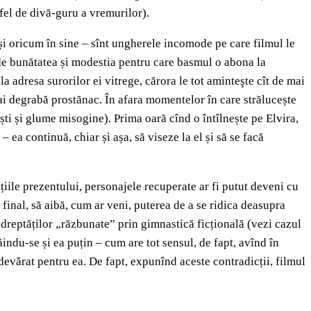
 fel de divă-guru a vremurilor).
 și oricum în sine – sînt ungherele incomode pe care filmul le
de bunătatea și modestia pentru care basmul o abona la
la adresa surorilor ei vitrege, cărora le tot aminteşte cît de mai
mai degrabă prostănac. În afara momentelor în care strălucește
ști și glume misogine). Prima oară cînd o întîlnește pe Elvira,
ea continuă, chiar și așa, să viseze la el și să se facă
ițiile prezentului, personajele recuperate ar fi putut deveni cu
 final, să aibă, cum ar veni, puterea de a se ridica deasupra
dreptăților „răzbunate” prin gimnastică ficțională (vezi cazul
indu-se și ea puțin – cum are tot sensul, de fapt, avînd în
devǎrat pentru ea. De fapt, expunînd aceste contradicții, filmul