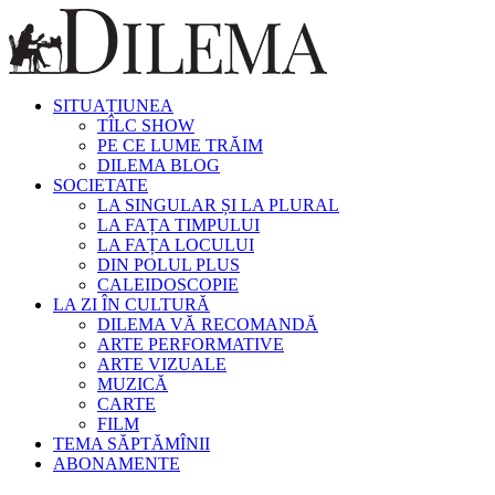
SITUAȚIUNEA
TÎLC SHOW
PE CE LUME TRĂIM
DILEMA BLOG
SOCIETATE
LA SINGULAR ȘI LA PLURAL
LA FAȚA TIMPULUI
LA FAȚA LOCULUI
DIN POLUL PLUS
CALEIDOSCOPIE
LA ZI ÎN CULTURĂ
DILEMA VĂ RECOMANDĂ
ARTE PERFORMATIVE
ARTE VIZUALE
MUZICĂ
CARTE
FILM
TEMA SĂPTĂMÎNII
ABONAMENTE