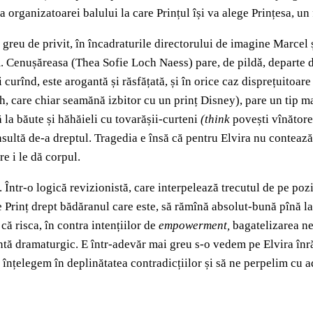
 organizatoarei balului la care Prințul își va alege Prințesa, un
e greu de privit, în încadraturile directorului de imagine Marcel
. Cenușăreasa (Thea Sofie Loch Naess) pare, de pildǎ, departe 
 curînd, este arogantă și răsfățată, și în orice caz disprețuitoare 
th, care chiar seamănă izbitor cu un prinț Disney), pare un tip 
 la băute și hăhăieli cu tovarășii-curteni
(
think
povești vînătore
ultă de-a dreptul. Tragedia e însă că pentru Elvira nu contează – 
e i le dă corpul.
. Într-o logică revizionistă, care interpelează trecutul de pe poz
e Prinț drept bădăranul care este, să rămînă absolut-bună pînă la
că risca, în contra intențiilor de
empowerment,
bagatelizarea ne
entă dramaturgic. E într-adevăr mai greu s-o vedem pe Elvira înră
 înțelegem în deplinătatea contradicțiilor și să ne perpelim cu a