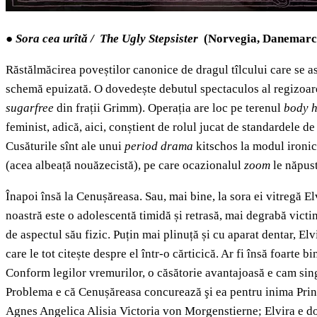
●
Sora cea urîtă / The Ugly Stepsister
(Norvegia, Danemarca,
Răstălmăcirea poveștilor canonice de dragul tîlcului care se a
schemă epuizată. O dovedește debutul spectaculos al regizoarei
sugarfree
din frații Grimm). Operația are loc pe terenul
body h
feminist, adică, aici, conștient de rolul jucat de standardele 
Cusăturile sînt ale unui
period drama
kitschos la modul ironi
(acea albeață nouăzecistă), pe care ocazionalul
zoom
le năpust
Înapoi însă la Cenușăreasa. Sau, mai bine, la sora ei vitregă El
noastră este o adolescentă timidă și retrasă, mai degrabă victim
de aspectul său fizic. Puțin mai plinuță și cu aparat dentar, El
care le tot citește despre el într-o cărticică. Ar fi însă foarte
Conform legilor vremurilor, o căsătorie avantajoasă e cam singur
Problema e că Cenușăreasa concurează şi ea pentru inima Prințu
Agnes Angelica Alisia Victoria von Morgenstierne; Elvira e doa