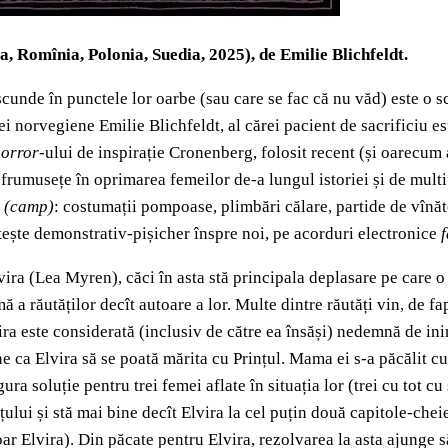
 Romînia, Polonia, Suedia, 2025), de Emilie Blichfeldt.
scunde în punctele lor oarbe (sau care se fac că nu văd) este o 
 norvegiene Emilie Blichfeldt, al cărei pacient de sacrificiu est
orror-
ului de inspirație Cronenberg, folosit recent (și oarecum
de frumusețe în oprimarea femeilor de-a lungul istoriei și de mult
c
(
camp)
: costumații pompoase, plimbări călare, partide de vînăto
ește demonstrativ-pișicher înspre noi, pe acorduri electronice
vira (Lea Myren), căci în asta stă principala deplasare pe care o
ă a răutăților decît autoare a lor. Multe dintre răutăți vin, de 
vira este considerată (inclusiv de către ea însăși) nedemnă de ini
 bine ca Elvira să se poată mărita cu Prințul. Mama ei s-a păcălit
a soluție pentru trei femei aflate în situația lor (trei cu tot c
lui și stă mai bine decît Elvira la cel puțin două capitole-che
r Elvira). Din păcate pentru Elvira, rezolvarea la asta ajunge s