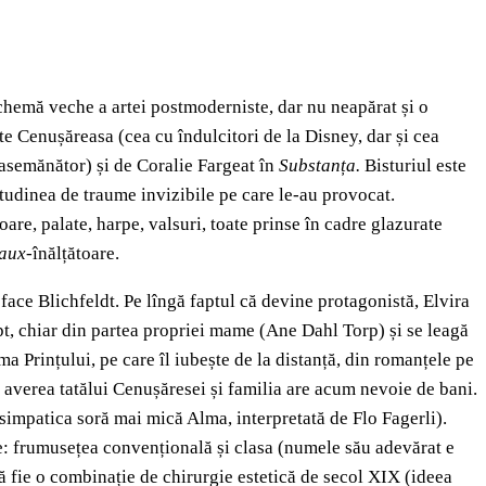
schemă veche a artei postmoderniste, dar nu neapărat și o
e Cenușăreasa (cea cu îndulcitori de la Disney, dar și cea
 asemănător) și de Coralie Fargeat
în
Substanța.
Bisturiul este
itudinea de traume invizibile pe care le-au provocat.
are, palate, harpe, valsuri, toate prinse în cadre glazurate
faux-
înălțătoare.
 face Blichfeldt. Pe lîngă faptul că devine protagonistă, Elvira
fapt, chiar din partea propriei mame (Ane Dahl Torp) și se leagă
ma Prințului, pe care îl iubește de la distanță, din romanțele pe
 cu averea tatălui Cenușăresei și familia are acum nevoie de bani.
u simpatica soră mai mică Alma, interpretată de Flo Fagerli).
ie: frumusețea convențională și clasa (numele său adevărat e
ă fie o combinație de chirurgie estetică de secol XIX (ideea