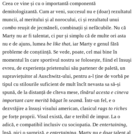
Ceea ce vine și cu o importantǎ componentă
demitologizantă. Cum ar veni, succesul nu e (doar) rezultatul
muncii, al meritului și al norocului, ci și rezultatul unui
combo
reușit de jecmăneli, combinații și nefăcubile. Nu că
Marty nu ar fi talentat, ci pur și simplu că de multe ori asta
nu e de ajuns, lumea
be like that
, iar Marty e genul fără
probleme de conștiință. Se vede, poate, cel mai bine în
momentul în care sportivul nostru se folosește, fiind el însuşi
evreu, de experiența prietenului său partener de paletă, un
supraviețuitor al Auschwitz-ului, pentru a-l ține de vorbă pe
tipul cu stilourile suficient de mult încît nevasta sa să-și
spună, de la distanță de cîteva mese,
tînărul acesta e cineva
important care merită băgat în seamă.
Într-un fel, e o
dezvrăjire a însuși visului american, clasicul
rags to riches
pe forțe proprii. Visul există, dar e teribil de impur. La o
adică, e compatibil inclusiv cu sociopatia. De
entertaining
,
însă, nici o surpriză, e
entertaining
. Marty nu e doar talent al