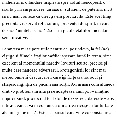
încheietură, o fandare inspirată spre colțul neacoperit, o
scurtă prin surprindere, un
smash
suficient de puternic încît
să nu mai conteze că direcția era previzibilǎ. Este acel timp
precipitat, rezervat reflexului şi prezenței de spirit, în care
deznodǎmintele se hotărăsc prin jocul detaliilor mici, dar
semnificative.
Paranteza mi se pare utilă pentru cǎ, pe undeva, la fel (ne)
cîştigǎ și filmele fraților Safdie: aşezare bunǎ în teren, simț
excelent al momentului narativ, lovituri scurte, precise şi
multe care năucesc adversarul. Protagoniștii lor sînt mai
mereu oameni descurcǎreți care îşi forțeazǎ norocul şi
sfîrşesc înghițiți de păcăneaua sorții. A-i urmări cum alunecǎ
dintr-o problemă în alta şi se adapteazǎ cum pot – mințind,
improvizînd, provocînd tot felul de dezastre colaterale – are,
într-adevăr, ceva în comun cu urmărirea ricoșeurilor turbate
ale mingii pe masă. Este suspansul care vine cu constatarea