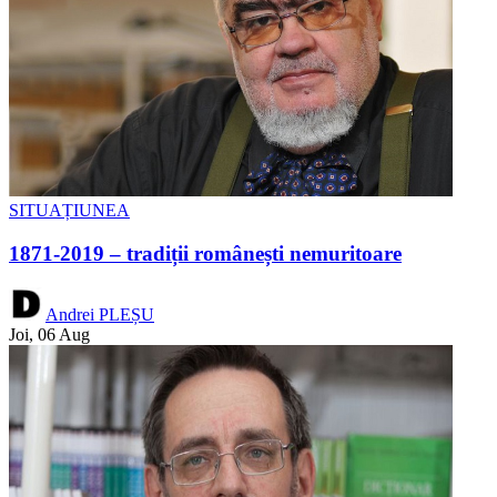
SITUAȚIUNEA
1871-2019 – tradiții românești nemuritoare
Andrei PLEȘU
Joi, 06 Aug