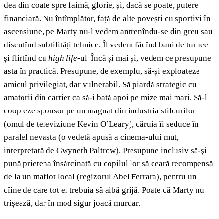
dea din coate spre faimă, glorie, și, dacă se poate, putere
financiară. Nu întîmplător, față de alte povești cu sportivi în
ascensiune, pe Marty nu-l vedem antrenîndu-se din greu sau
discutînd subtilitǎți tehnice. Îl vedem fǎcînd bani de turnee
și flirtînd cu
high life
-ul. Încă și mai și, vedem ce presupune
asta în practică. Presupune, de exemplu, să-și exploateze
amicul privilegiat, dar vulnerabil. Să piardă strategic cu
amatorii din cartier ca să-i bată apoi pe mize mai mari. Să-l
coopteze sponsor pe un magnat din industria stilourilor
(omul de televiziune Kevin O’Leary), căruia îi seduce în
paralel nevasta (o vedetă apusă a cinema-ului mut,
interpretată de Gwyneth Paltrow). Presupune inclusiv să-și
pună prietena însărcinată cu copilul lor să ceară recompensă
de la un mafiot local (regizorul Abel Ferrara), pentru un
cîine de care tot el trebuia sǎ aibǎ grijǎ. Poate că Marty nu
trișează, dar în mod sigur joacă murdar.