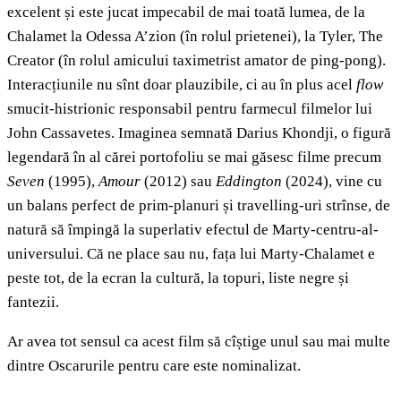
excelent și este jucat impecabil de mai toată lumea, de la
Chalamet la Odessa A’zion (în rolul prietenei), la Tyler, The
Creator (în rolul amicului taximetrist amator de ping-pong).
Interacțiunile nu sînt doar plauzibile, ci au în plus acel
flow
smucit-histrionic responsabil pentru farmecul filmelor lui
John Cassavetes. Imaginea semnată Darius Khondji, o figură
legendară în al cărei portofoliu se mai găsesc filme precum
Seven
(1995),
Amour
(2012) sau
Eddington
(2024), vine cu
un balans perfect de prim-planuri și travelling-uri strînse, de
natură să împingă la superlativ efectul de Marty-centru-al-
universului. Că ne place sau nu, fața lui Marty-Chalamet e
peste tot, de la ecran la cultură, la topuri, liste negre și
fantezii.
Ar avea tot sensul ca acest film să cîștige unul sau mai multe
dintre Oscarurile pentru care este nominalizat.