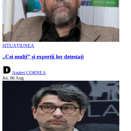
SITUAȚIUNEA
„Cei mulți” și experții lor detestați
Andrei CORNEA
Joi, 06 Aug