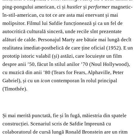
ping-pongului american, ci și
hustler
și
performer
magnetic-
în-stil-american, cu tot ce are asta mai enervant și mai
molipsitor. Filmul lui Safdie funcționează şi ca un fel de
autocritică culturală sinceră, unde recile sînt prezentate
alături de calde. Personajul Marty are bătaie mai lungă decît
realitatea imediat-postbelică de care ține oficial (1952). E un
prototip istoric valabil (și) astăzi, care locuiește un film
despre anii ’50, făcut în stilul anilor ’70 (Noul Hollywood),
cu muzică din anii ’80 (Tears for Fears, Alphaville, Peter
Gabriel), și cu un
icon
contemporan în rolul principal
(Timothée).
Și mai merită punctată, fie și în fugă, măiestria din spatele
construcției. Scenariul scris de Safdie împreună cu
colaboratorul de cursă lungă Ronald Bronstein are un ritm