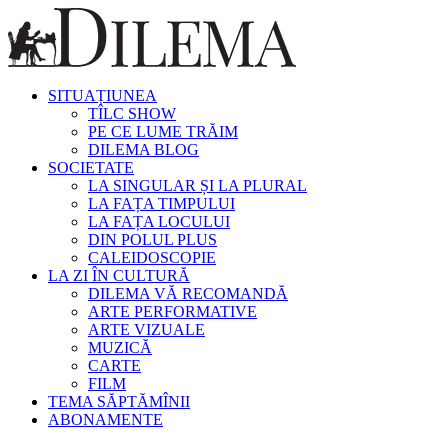
SITUAȚIUNEA
TÎLC SHOW
PE CE LUME TRĂIM
DILEMA BLOG
SOCIETATE
LA SINGULAR ȘI LA PLURAL
LA FAȚA TIMPULUI
LA FAȚA LOCULUI
DIN POLUL PLUS
CALEIDOSCOPIE
LA ZI ÎN CULTURĂ
DILEMA VĂ RECOMANDĂ
ARTE PERFORMATIVE
ARTE VIZUALE
MUZICĂ
CARTE
FILM
TEMA SĂPTĂMÎNII
ABONAMENTE