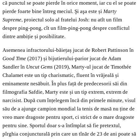
că punctul se poate pierde în orice moment, iar cu el se poate
pierde foarte bine întreg meciul. Şi aşa este și
Marty
Supreme
, proiectul solo al fratelui Josh: nu atît un film
despre ping-pong, cît un film-ping-pong despre conflictul
dintre ambiție și posibilitate.
Asemenea infractorului-băiețaș jucat de Robert Pattinson în
Good Time
(2017) și bijutierului-parior jucat de Adam
Sandler în
Uncut Gems
(2019), Marty-ul jucat de Timothée
Chalamet este un tip charismatic, fluent în vrăjeală și
eminamente nesăbuit. În plus față de predecesorii săi din
filmografia Safdie, Marty este și un tip extrem, extrem de
narcisist. După cum înțelegem încă din primele minute, visul
său de a ajunge campion mondial la tenis de masă nu ține de
vreo mare dragoste pentru sport, ci strict de o mare dragoste
pentru sine. Sportul doar s-a întîmplat să fie pretextul,
pîrghia conjuncturală prin care un tînăr de 23 de ani poate să