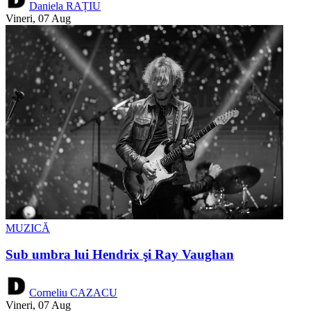
Daniela RAȚIU
Vineri, 07 Aug
MUZICĂ
Sub umbra lui Hendrix şi Ray Vaughan
Corneliu CAZACU
Vineri, 07 Aug