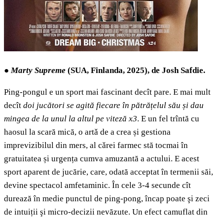
●
Marty Supreme
(SUA, Finlanda, 2025), de Josh Safdie.
Ping-pongul e un sport mai fascinant decît pare. E mai mult
decît
doi jucători se agită fiecare în pătrățelul său și dau
mingea de la unul la altul pe viteză x3
. E un fel trîntă cu
haosul la scară mică, o artǎ de a crea și gestiona
imprevizibilul din mers, al cǎrei farmec stă tocmai în
gratuitatea și urgența cumva amuzantă a actului. E acest
sport aparent de jucărie, care, odată acceptat în termenii săi,
devine spectacol amfetaminic. În cele 3-4 secunde cît
durează în medie punctul de ping-pong, încap poate şi zeci
de intuiții şi micro-decizii nevăzute. Un efect camuflat din