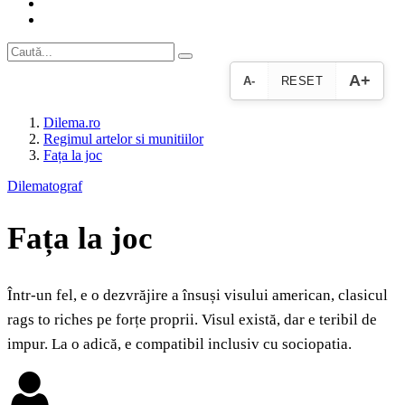
A+
A-
RESET
Dilema.ro
Regimul artelor si munitiilor
Fața la joc
Dilematograf
Fața la joc
Într-un fel, e o dezvrăjire a însuși visului american, clasicul
rags to riches pe forțe proprii. Visul există, dar e teribil de
impur. La o adică, e compatibil inclusiv cu sociopatia.