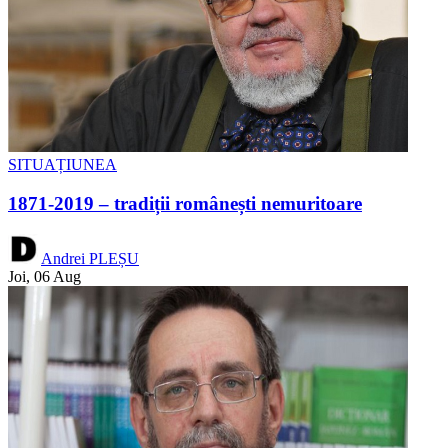
SITUAȚIUNEA
1871-2019 – tradiții românești nemuritoare
Andrei PLEȘU
Joi, 06 Aug