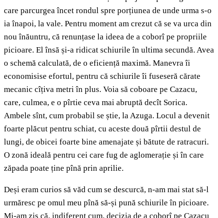
care parcurgea încet rondul spre porțiunea de unde urma s-o
ia înapoi, la vale. Pentru moment am crezut că se va urca din
nou înăuntru, că renunțase la ideea de a coborî pe propriile
picioare. El însă și-a ridicat schiurile în ultima secundă. Avea
o schemă calculată, de o eficiență maximă. Manevra îi
economisise efortul, pentru că schiurile îi fuseseră cărate
mecanic cîțiva metri în plus. Voia să coboare pe Cazacu,
care, culmea, e o pîrtie ceva mai abruptă decît Sorica.
Ambele sînt, cum probabil se știe, la Azuga. Locul a devenit
foarte plăcut pentru schiat, cu aceste două pîrtii destul de
lungi, de obicei foarte bine amenajate și bătute de ratracuri.
O zonă ideală pentru cei care fug de aglomerație și în care
zăpada poate ține pînă prin aprilie.
Deși eram curios să văd cum se descurcă, n-am mai stat să-l
urmăresc pe omul meu pînă să-și pună schiurile în picioare.
Mi-am zis că, indiferent cum, decizia de a coborî pe Cazacu