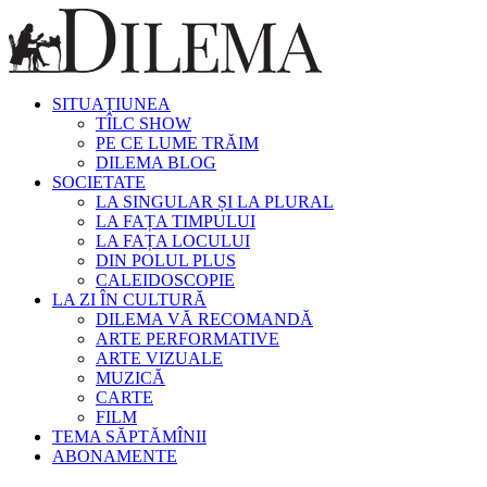
SITUAȚIUNEA
TÎLC SHOW
PE CE LUME TRĂIM
DILEMA BLOG
SOCIETATE
LA SINGULAR ȘI LA PLURAL
LA FAȚA TIMPULUI
LA FAȚA LOCULUI
DIN POLUL PLUS
CALEIDOSCOPIE
LA ZI ÎN CULTURĂ
DILEMA VĂ RECOMANDĂ
ARTE PERFORMATIVE
ARTE VIZUALE
MUZICĂ
CARTE
FILM
TEMA SĂPTĂMÎNII
ABONAMENTE