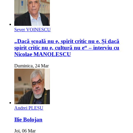
Sever VOINESCU
„Dacă școală nu e, spirit critic nu e. Și dacă
spirit critic nu e, cultură nu e“ – interviu cu
Nicolae MANOLESCU
Duminica, 24 Mar
Andrei PLEȘU
Ilie Bolojan
Joi, 06 Mar