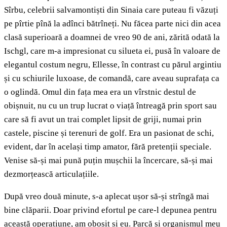
Sîrbu, celebrii salvamontiști din Sinaia care puteau fi văzuți
pe pîrtie pînă la adînci bătrîneți. Nu făcea parte nici din acea
clasă superioară a doamnei de vreo 90 de ani, zărită odată la
Ischgl, care m-a impresionat cu silueta ei, pusă în valoare de
elegantul costum negru, Ellesse, în contrast cu părul argintiu
și cu schiurile luxoase, de comandă, care aveau suprafața ca
o oglindă. Omul din fața mea era un vîrstnic destul de
obișnuit, nu cu un trup lucrat o viață întreagă prin sport sau
care să fi avut un trai complet lipsit de griji, numai prin
castele, piscine și terenuri de golf. Era un pasionat de schi,
evident, dar în același timp amator, fără pretenții speciale.
Venise să-și mai pună puțin mușchii la încercare, să-și mai
dezmorțească articulațiile.
După vreo două minute, s-a aplecat ușor să-și strîngă mai
bine clăparii. Doar privind efortul pe care-l depunea pentru
această operațiune, am obosit și eu. Parcă și organismul meu