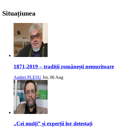
Situațiunea
1871-2019 – tradiții românești nemuritoare
Andrei PLEȘU
Joi, 06 Aug
„Cei mulți” și experții lor detestați