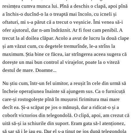
resimțea cumva munca lui. Pînă a deschis o clapă, apoi pînă
a închis-o ducînd-o la o treaptă mai încolo, cu icneli și
oftaturi, mi s-a părut că a trecut o veșnicie. Îmi venea să-i
ofer ajutorul, dar n-am îndrăznit. Ar fi fost cam penibil. A
trecut la al doilea clăpar. Acolo a avut de lucru la două clape
și am văzut cum, cu degetele tremurînde, le-a strîns la
maximum. Știa bine ce făcea, iar strîngerea aceea sugera că
dorește un mai bun control al virajelor, poate la o viteză
destul de mare. Doamne...
Nu știu cum, într-un fel uimitor, a reușit în cele din urmă să
încheie operațiunea înainte să ajungem sus. Ca o furnicuță
care-și rostogolește pînă în mușuroi firimitura mai mare
decît ea. Și-a scăpat pe jos o mănușă, dar a ridicat-o și a
coborît victorios din telegondolă. O clipă, apoi, am crezut că
uită să-și ia schiurile din suport. Eram gata să-l atenționez,
să sar să i le iau eu. Dar el s-a ținut pe jos după telegondola