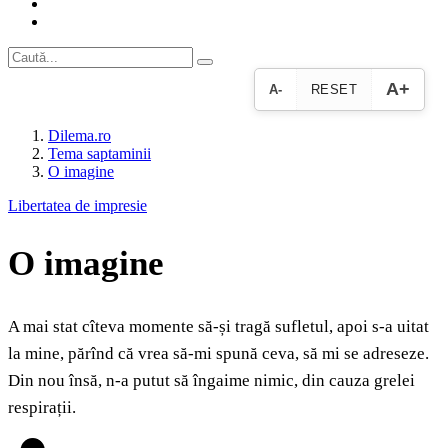
A+
A-
RESET
Dilema.ro
Tema saptaminii
O imagine
Libertatea de impresie
O imagine
A mai stat cîteva momente să-și tragă sufletul, apoi s-a uitat
la mine, părînd că vrea să-mi spună ceva, să mi se adreseze.
Din nou însă, n-a putut să îngaime nimic, din cauza grelei
respirații.