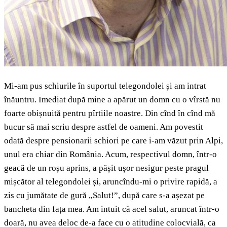
Mi-am pus schiurile în suportul telegondolei și am intrat
înăuntru. Imediat după mine a apărut un domn cu o vîrstă nu
foarte obișnuită pentru pîrtiile noastre. Din cînd în cînd mă
bucur să mai scriu despre astfel de oameni. Am povestit
odată despre pensionarii schiori pe care i-am văzut prin Alpi,
unul era chiar din România. Acum, respectivul domn, într-o
geacă de un roșu aprins, a pășit ușor nesigur peste pragul
mișcător al telegondolei și, aruncîndu-mi o privire rapidă, a
zis cu jumătate de gură „Salut!”, după care s-a așezat pe
bancheta din fața mea. Am intuit că acel salut, aruncat într-o
doară, nu avea deloc de-a face cu o atitudine colocvială, ca