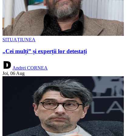
SITUAȚIUNEA
„Cei mulți” și experții lor detestați
Andrei CORNEA
Joi, 06 Aug