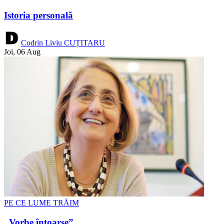
Istoria personală
Codrin Liviu CUȚITARU
Joi, 06 Aug
PE CE LUME TRĂIM
„Vorbe întoarse”