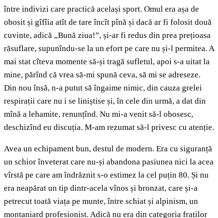
între indivizi care practică același sport. Omul era așa de
obosit și gîfîia atît de tare încît pînă și dacă ar fi folosit două
cuvinte, adică „Bună ziua!”, și-ar fi redus din prea prețioasa
răsuflare, supunîndu-se la un efort pe care nu și-l permitea. A
mai stat cîteva momente să-și tragă sufletul, apoi s-a uitat la
mine, părînd că vrea să-mi spună ceva, să mi se adreseze.
Din nou însă, n-a putut să îngaime nimic, din cauza grelei
respirații care nu i se liniștise și, în cele din urmă, a dat din
mînă a lehamite, renunțînd. Nu mi-a venit să-l obosesc,
deschizînd eu discuția. M-am rezumat să-l privesc cu atenție.
Avea un echipament bun, destul de modern. Era cu siguranță
un schior înveterat care nu-și abandona pasiunea nici la acea
vîrstă pe care am îndrăznit s-o estimez la cel puțin 80. Și nu
era neapărat un tip dintr-acela vînos și bronzat, care și-a
petrecut toată viața pe munte, între schiat și alpinism, un
montaniard profesionist. Adică nu era din categoria fraților