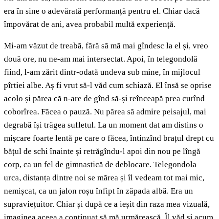
era în sine o adevărată performanță pentru el. Chiar dacă
împovărat de ani, avea probabil multă experiență.
Mi-am văzut de treabă, fără să mă mai gîndesc la el și, vreo
două ore, nu ne-am mai intersectat. Apoi, în telegondolă
fiind, l-am zărit dintr-odată undeva sub mine, în mijlocul
pîrtiei albe. Aș fi vrut să-l văd cum schiază. El însă se oprise
acolo și părea că n-are de gînd să-și reînceapă prea curînd
coborîrea. Făcea o pauză. Nu părea să admire peisajul, mai
degrabă își trăgea sufletul. La un moment dat am distins o
mișcare foarte lentă pe care o făcea, întinzînd brațul drept cu
bățul de schi înainte și retrăgîndu-l apoi din nou pe lîngă
corp, ca un fel de gimnastică de deblocare. Telegondola
urca, distanța dintre noi se mărea și îl vedeam tot mai mic,
nemișcat, ca un jalon roșu înfipt în zăpada albă. Era un
supraviețuitor. Chiar și după ce a ieșit din raza mea vizuală,
imaginea aceea a continuat să mă urmărească. Îl văd și acum