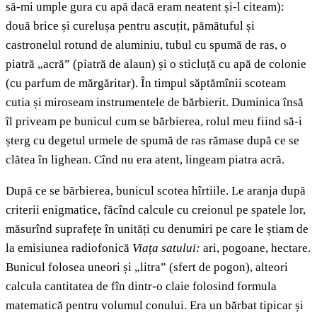
să-mi umple gura cu apă dacă eram neatent și-l citeam):
două brice și curelușa pentru ascuțit, pămătuful și
castronelul rotund de aluminiu, tubul cu spumă de ras, o
piatră „acră” (piatră de alaun) și o sticluță cu apă de colonie
(cu parfum de mărgăritar). În timpul săptămînii scoteam
cutia și miroseam instrumentele de bărbierit. Duminica însă
îl priveam pe bunicul cum se bărbierea, rolul meu fiind să-i
șterg cu degetul urmele de spumă de ras rămase după ce se
clătea în lighean. Cînd nu era atent, lingeam piatra acră.
După ce se bărbierea, bunicul scotea hîrtiile. Le aranja după
criterii enigmatice, făcînd calcule cu creionul pe spatele lor,
măsurînd suprafețe în unități cu denumiri pe care le știam de
la emisiunea radiofonică
Viața satului:
ari, pogoane, hectare.
Bunicul folosea uneori și „litra” (sfert de pogon), alteori
calcula cantitatea de fîn dintr-o claie folosind formula
matematică pentru volumul conului. Era un bărbat tipicar și