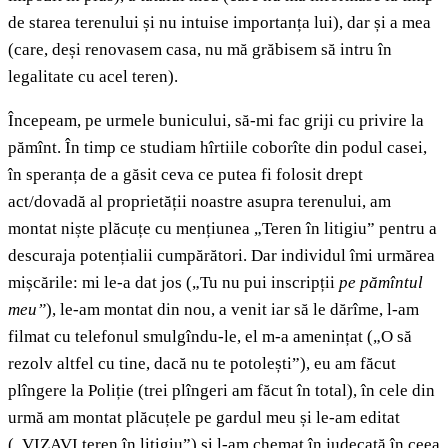
de starea terenului și nu intuise importanța lui), dar și a mea
(care, deși renovasem casa, nu mă grăbisem să intru în
legalitate cu acel teren).
Începeam, pe urmele bunicului, să-mi fac griji cu privire la
pămînt. În timp ce studiam hîrtiile coborîte din podul casei,
în speranța de a găsit ceva ce putea fi folosit drept
act/dovadă al proprietății noastre asupra terenului, am
montat niște plăcuțe cu mențiunea „Teren în litigiu” pentru a
descuraja potențialii cumpărători. Dar individul îmi urmărea
mișcările: mi le-a dat jos („Tu nu pui inscripții
pe pămîntul
meu”
), le-am montat din nou, a venit iar să le dărîme, l-am
filmat cu telefonul smulgîndu-le, el m-a amenințat („O să
rezolv altfel cu tine, dacă nu te potolești”), eu am făcut
plîngere la Poliție (trei plîngeri am făcut în total), în cele din
urmă am montat plăcuțele pe gardul meu și le-am editat
(„VIZAVI teren în litigiu”) și l-am chemat în judecată în ceea