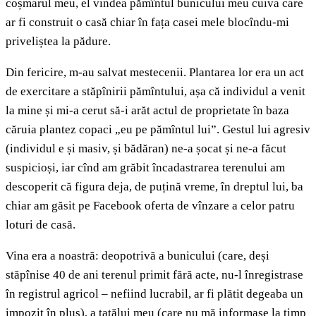
coșmarul meu, el vindea pămîntul bunicului meu cuiva care
ar fi construit o casă chiar în fața casei mele blocîndu-mi
priveliștea la pădure.
Din fericire, m-au salvat mestecenii. Plantarea lor era un act
de exercitare a stăpînirii pămîntului, așa că individul a venit
la mine și mi-a cerut să-i arăt actul de proprietate în baza
căruia plantez copaci „eu pe pămîntul lui”. Gestul lui agresiv
(individul e și masiv, și bădăran) ne-a șocat și ne-a făcut
suspicioși, iar cînd am grăbit încadastrarea terenului am
descoperit că figura deja, de puțină vreme, în dreptul lui, ba
chiar am găsit pe Facebook oferta de vînzare a celor patru
loturi de casă.
Vina era a noastră: deopotrivă a bunicului (care, deși
stăpînise 40 de ani terenul primit fără acte, nu-l înregistrase
în registrul agricol – nefiind lucrabil, ar fi plătit degeaba un
impozit în plus), a tatălui meu (care nu mă informase la timp