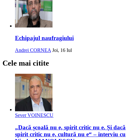
Echipajul naufragiului
Andrei CORNEA
Joi, 16 Iul
Cele mai citite
Sever VOINESCU
„Dacă școală nu e, spirit critic nu e. Și dacă
spirit critic nu e, cultură nu e“ – interviu cu