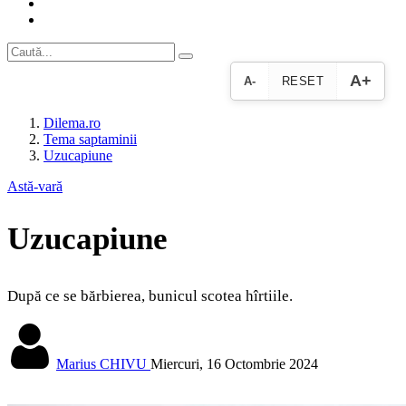
A+
A-
RESET
Dilema.ro
Tema saptaminii
Uzucapiune
Astă-vară
Uzucapiune
După ce se bărbierea, bunicul scotea hîrtiile.
Marius CHIVU
Miercuri, 16 Octombrie 2024