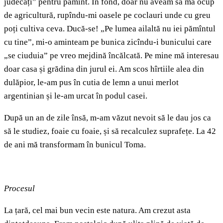
judecăți” pentru pămînt. În fond, doar nu aveam să mă ocup
de agricultură, rupîndu-mi oasele pe coclauri unde cu greu
poți cultiva ceva. Ducă-se! „Pe lumea ailaltă nu iei pămîntul
cu tine”, mi-o aminteam pe bunica zicîndu-i bunicului care
„se ciuduia” pe vreo mejdină încălcată. Pe mine mă interesau
doar casa și grădina din jurul ei. Am scos hîrtiile alea din
dulăpior, le-am pus în cutia de lemn a unui merlot
argentinian și le-am urcat în podul casei.
După un an de zile însă, m-am văzut nevoit să le dau jos ca
să le studiez, foaie cu foaie, și să recalculez suprafețe. La 42
de ani mă transformam în bunicul Toma.
Procesul
La țară, cel mai bun vecin este natura. Am crezut asta