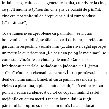
infinite, moștenite de la o generație la alta, cu privire la cine,
ce și cît anume stăpînea din cine știe ce bucată de pămînt,
cine era moștenitorul de drept, cine cui și cum vînduse
(„înstrăinase”).
Toate lumea avea „probleme cu pămîntul”: se mutau
bolovanii de mejdină, se tăiau copacii de hotar, se refăceau
garduri nerespectînd vechile linii („cutare s-a băgat aproape
un metru la cutărică” sau „i-a cosit un polog la mejdină”), se
contestau vînzările cu chitanțe de mînă. Oamenii se
îmbrînceau pe tarlale, se dădeau în judecată, unii „jurau
strîmb” cînd erau chemați ca martori. Într-o primăvară, pe un
deal de humă numit Ulmet, al cărui pămînt era moale și
cleios ca plastilina, a plouat atît de mult, încît colinele s-au
ponorît, adică au alunecat cu tot cu copaci, mutînd astfel
mejdinile cu cîțiva metri. Practic, bunicului i-a fugit
pămîntul la propriu și, în cele din urmă, l-a abandonat.