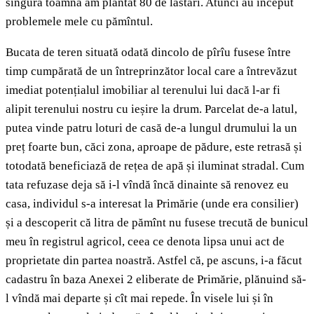
singură toamnă am plantat 80 de lăstari. Atunci au început
problemele mele cu pămîntul.
Bucata de teren situată odată dincolo de pîrîu fusese între
timp cumpărată de un întreprinzător local care a întrevăzut
imediat potențialul imobiliar al terenului lui dacă l-ar fi
alipit terenului nostru cu ieșire la drum. Parcelat de-a latul,
putea vinde patru loturi de casă de-a lungul drumului la un
preț foarte bun, căci zona, aproape de pădure, este retrasă și
totodată beneficiază de rețea de apă și iluminat stradal. Cum
tata refuzase deja să i-l vîndă încă dinainte să renovez eu
casa, individul s-a interesat la Primărie (unde era consilier)
și a descoperit că litra de pămînt nu fusese trecută de bunicul
meu în registrul agricol, ceea ce denota lipsa unui act de
proprietate din partea noastră. Astfel că, pe ascuns, i-a făcut
cadastru în baza Anexei 2 eliberate de Primărie, plănuind să-
l vîndă mai departe și cît mai repede. În visele lui și în