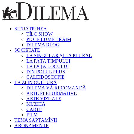
SITUAȚIUNEA
TÎLC SHOW
PE CE LUME TRĂIM
DILEMA BLOG
SOCIETATE
LA SINGULAR ȘI LA PLURAL
LA FAȚA TIMPULUI
LA FAȚA LOCULUI
DIN POLUL PLUS
CALEIDOSCOPIE
LA ZI ÎN CULTURĂ
DILEMA VĂ RECOMANDĂ
ARTE PERFORMATIVE
ARTE VIZUALE
MUZICĂ
CARTE
FILM
TEMA SĂPTĂMÎNII
ABONAMENTE