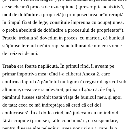
ce se cheamă proces de uzucapiune („prescripție achizitivă,
mod de dobîndire a proprietății prin posedarea neîntreruptă
în timpul fixat de lege;
constituie împreună cu ocupațiunea,
o probă absolută de dobîndire a procesului de proprietate”).
Practic, trebuia să dovedim în proces, cu martori, că bunicul
stăpînise terenul neîntrerupt și netulburat de nimeni vreme
de treizeci de ani.
Treaba era foarte neplăcută. În primul rînd, îl aveam pe
primar împotriva mea: cînd i-a eliberat Anexa 2, care
confirma faptul că pămîntul nu figura în registrul agricol sub
alt nume, ceea ce era adevărat, primarul
știa
că, de fapt,
pămîntul fusese stăpînit toată viața de bunicul meu, și apoi
de tata; ceea ce mă îndreptățea să cred că cei doi
conlucraseră. În al doilea rind, mă judecam cu un individ
fără scrupule (primise și alte condamnări, cu suspendare,
pentru diverse alte nelegiuri, avea popriri ș.a.), care, la o