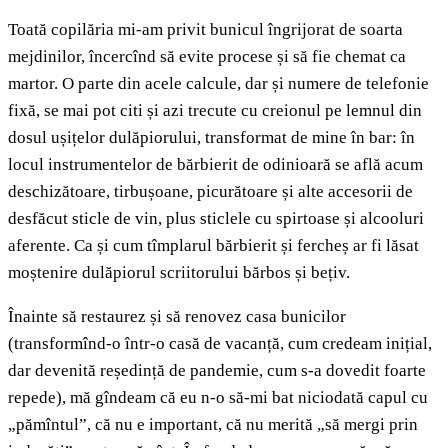
Toată copilăria mi-am privit bunicul îngrijorat de soarta
mejdinilor, încercînd să evite procese și să fie chemat ca
martor. O parte din acele calcule, dar și numere de telefonie
fixă, se mai pot citi și azi trecute cu creionul pe lemnul din
dosul ușițelor dulăpiorului, transformat de mine în bar: în
locul instrumentelor de bărbierit de odinioară se află acum
deschizătoare, tirbușoane, picurătoare și alte accesorii de
desfăcut sticle de vin, plus sticlele cu spirtoase și alcooluri
aferente. Ca și cum tîmplarul bărbierit și fercheș ar fi lăsat
moștenire dulăpiorul scriitorului bărbos și bețiv.
Înainte să restaurez și să renovez casa bunicilor
(transformînd-o într-o casă de vacanță, cum credeam inițial,
dar devenită reședință de pandemie, cum s-a dovedit foarte
repede), mă gîndeam că eu n-o să-mi bat niciodată capul cu
„pămîntul”, că nu e important, că nu merită „să mergi prin