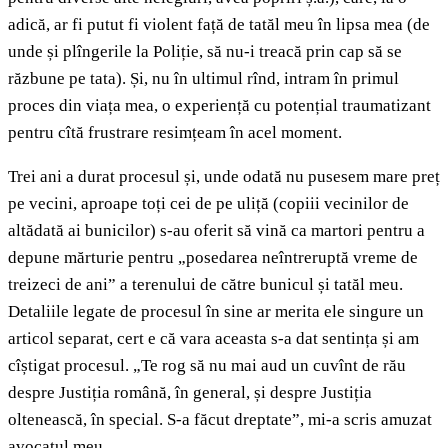
adică, ar fi putut fi violent față de tatăl meu în lipsa mea (de
unde și plîngerile la Poliție, să nu-i treacă prin cap să se
răzbune pe tata). Și, nu în ultimul rînd, intram în primul
proces din viața mea, o experiență cu potențial traumatizant
pentru cîtă frustrare resimțeam în acel moment.
Trei ani a durat procesul și, unde odată nu pusesem mare preț
pe vecini, aproape toți cei de pe uliță (copiii vecinilor de
altădată ai bunicilor) s-au oferit să vină ca martori pentru a
depune mărturie pentru „posedarea neîntreruptă vreme de
treizeci de ani” a terenului de către bunicul și tatăl meu.
Detaliile legate de procesul în sine ar merita ele singure un
articol separat, cert e că vara aceasta s-a dat sentința și am
cîștigat procesul. „Te rog să nu mai aud un cuvînt de rău
despre Justiția română, în general, și despre Justiția
oltenească, în special. S-a făcut dreptate”, mi-a scris amuzat
avocatul meu.