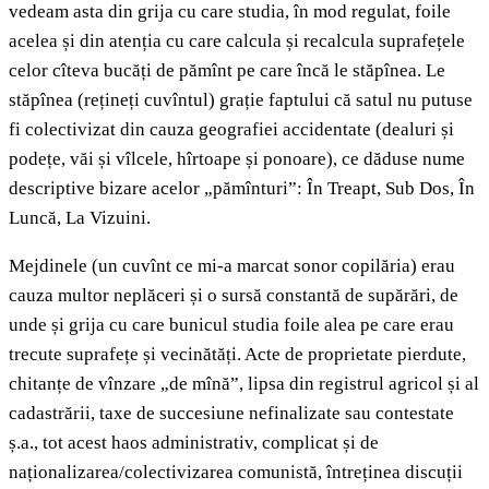
vedeam asta din grija cu care studia, în mod regulat, foile
acelea și din atenția cu care calcula și recalcula suprafețele
celor cîteva bucăți de pămînt pe care încă le stăpînea. Le
stăpînea (rețineți cuvîntul) grație faptului că satul nu putuse
fi colectivizat din cauza geografiei accidentate (dealuri și
podețe, văi și vîlcele, hîrtoape și ponoare), ce dăduse nume
descriptive bizare acelor „pămînturi”: În Treapt, Sub Dos, În
Luncă, La Vizuini.
Mejdinele (un cuvînt ce mi-a marcat sonor copilăria) erau
cauza multor neplăceri și o sursă constantă de supărări, de
unde și grija cu care bunicul studia foile alea pe care erau
trecute suprafețe și vecinătăți. Acte de proprietate pierdute,
chitanțe de vînzare „de mînă”, lipsa din registrul agricol și al
cadastrării, taxe de succesiune nefinalizate sau contestate
ș.a., tot acest haos administrativ, complicat și de
naționalizarea/colectivizarea comunistă, întreținea discuții