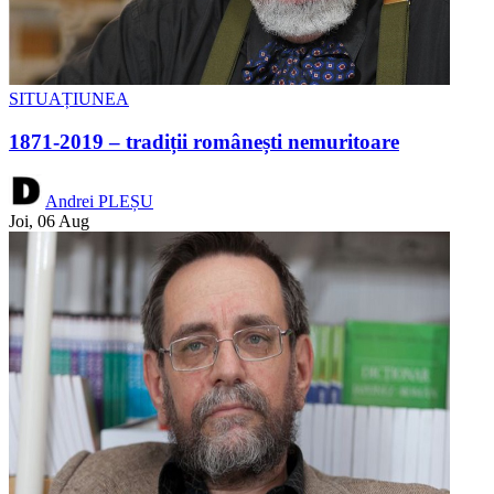
SITUAȚIUNEA
1871-2019 – tradiții românești nemuritoare
Andrei PLEȘU
Joi, 06 Aug