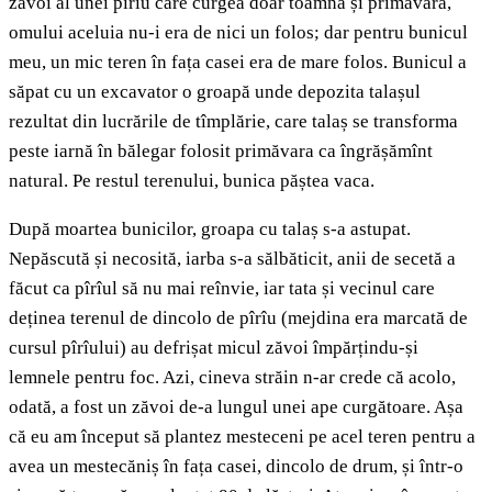
zăvoi al unei pîrîu care curgea doar toamna și primăvara,
omului aceluia nu-i era de nici un folos; dar pentru bunicul
meu, un mic teren în fața casei era de mare folos. Bunicul a
săpat cu un excavator o groapă unde depozita talașul
rezultat din lucrările de tîmplărie, care talaș se transforma
peste iarnă în bălegar folosit primăvara ca îngrășămînt
natural. Pe restul terenului, bunica păștea vaca.
După moartea bunicilor, groapa cu talaș s-a astupat.
Nepăscută și necosită, iarba s-a sălbăticit, anii de secetă a
făcut ca pîrîul să nu mai reînvie, iar tata și vecinul care
deținea terenul de dincolo de pîrîu (mejdina era marcată de
cursul pîrîului) au defrișat micul zăvoi împărțindu-și
lemnele pentru foc. Azi, cineva străin n-ar crede că acolo,
odată, a fost un zăvoi de-a lungul unei ape curgătoare. Așa
că eu am început să plantez mesteceni pe acel teren pentru a
avea un mestecăniș în fața casei, dincolo de drum, și într-o