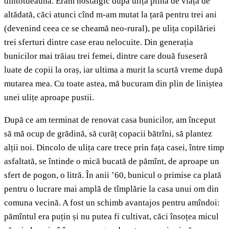
dintotdeauna. Eram nostalgic după ulița plină de viață de
altădată, căci atunci cînd m-am mutat la țară pentru trei ani
(devenind ceea ce se cheamă neo-rural), pe ulița copilăriei
trei sferturi dintre case erau nelocuite. Din generația
bunicilor mai trăiau trei femei, dintre care două fuseseră
luate de copii la oraș, iar ultima a murit la scurtă vreme după
mutarea mea. Cu toate astea, mă bucuram din plin de liniștea
unei ulițe aproape pustii.
După ce am terminat de renovat casa bunicilor, am început
să mă ocup de grădină, să curăț copacii bătrîni, să plantez
alții noi. Dincolo de ulița care trece prin fața casei, între timp
asfaltată, se întinde o mică bucată de pămînt, de aproape un
sfert de pogon, o litră. În anii ’60, bunicul o primise ca plată
pentru o lucrare mai amplă de tîmplărie la casa unui om din
comuna vecină. A fost un schimb avantajos pentru amîndoi:
pămîntul era puțin și nu putea fi cultivat, căci însoțea micul