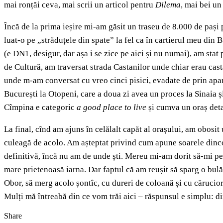
mai ronțăi ceva, mai scrii un articol pentru
Dilema
, mai bei un 
Încă de la prima ieșire mi-am găsit un traseu de 8.000 de pași p
luat-o pe „străduțele din spate” la fel ca în cartierul meu din 
(e DN1, desigur, dar așa i se zice pe aici și nu numai), am stat
de Cultură, am traversat strada Castanilor unde chiar erau cast
unde m-am conversat cu vreo cinci pisici, evadate de prin apar
București la Otopeni, care a doua zi avea un proces la Sinaia 
Cîmpina e categoric
a good place to live
și cumva un oraș detaș
La final, cînd am ajuns în celălalt capăt al orașului, am obosit
culeagă de acolo. Am așteptat privind cum apune soarele dincol
definitivă, încă nu am de unde ști. Mereu mi-am dorit să-mi pe
mare prietenoasă iarna. Dar faptul că am reușit să sparg o bulă
Obor, să merg acolo șontîc, cu dureri de coloană și cu cărucior
Mulți mă întreabă din ce vom trăi aici – răspunsul e simplu: din
Share