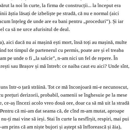
rut la noi în curte, la firma de construcții... la început era
nii ăștia lăsați de izbeliște pe stradă, că nu e normal (aici
l (acum înțeleg de unde are ea bani pentru „proceduri”). Și iar
el ca să ne urce afurisitul de deal.
), aici dacă nu ai mașină ești mort, însă toți au mașină, multe
pind tot timpul de partenerul cu permis, poate are și el treaba
am pe unde o fi „la salcie”, n-am nici un fel de repere. În
urești sau Brașov și mă întreb: ce naiba caut eu aici? Unde sînt,
juns într-o țară străină. Tot ce mă înconjoară mi-e necunoscut,
cu prețuri derizorii, probabil, oamenii se înghesuie pe la mese
ere, ce-aș lîncezi acolo vreo două ore, doar ca să mă uit la stradă
i. Pentru că mi-am dat seama că, de cînd m-am mutat, aproape
nu-ți mai vine să ieși. Stai în curte la nesfîrșit, respiri, mai pui
-am prins că am niște bujori și aștept să înflorească și ăia),