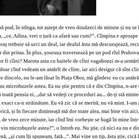
ă pod, în stînga, tot aștept de vreo douăzeci de minute și nu se
, „ce, Adina, vrei o țară ca afară sau cum?”. Cîmpina e aproape 
în oraș trebuie să urci un deal, iar dealul ăsta mă descurajează, 
ar din prima. În plus, șoseaua traversează pe un pod rîul Prahova
or fi cîini? Marota asta cu haitele de cîini vagabonzi m-a urmăr
oar cînd vedeam un amărît de cîine, iar aici desigur că sînt cîini
e dincolo, nu le-am lăsat în Piața Obor, mă gîndesc eu cu amără
r au microbuzele astea. Ea nu știe pentru că e din Cîmpina, n-are 
 toată pensia ei, „dar să vedeți ce proceduri au... de-ți stă minte
E exact ca-n străinătate. Eu vă zic că se merită, nu vă mint. I-am 
rică, și în fiecare dimineață mă dor toate alea, mai bine vin aici
aca, de vreo zece minute, iar cînd îmi vorbește se bagă în mine în
vin microbuzele astea?”, o întreb eu. Nu știe, că nici ea nu e din 
nă, „și cum îți spuneam, fată...”. Mai vine un tip, ăsta știe, cică l