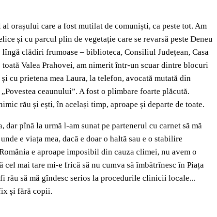
 al orașului care a fost mutilat de comuniști, ca peste tot. Am
belice și cu parcul plin de vegetație care se revarsă peste Deneu
pe lîngă clădiri frumoase – biblioteca, Consiliul Județean, Casa
 toată Valea Prahovei, am nimerit într-un scuar dintre blocuri
și cu prietena mea Laura, la telefon, avocată mutată din
 „Povestea ceaunului”. A fost o plimbare foarte plăcută.
imic rău și ești, în același timp, aproape și departe de toate.
ia, dar pînă la urmă l-am sunat pe partenerul cu carnet să mă
nde e viața mea, dacă e doar o haltă sau e o stabilire
în România e aproape imposibil din cauza climei, nu avem o
că cel mai tare mi-e frică să nu cumva să îmbătrînesc în Piața
 rău să mă gîndesc serios la procedurile clinicii locale...
x și fără copii.