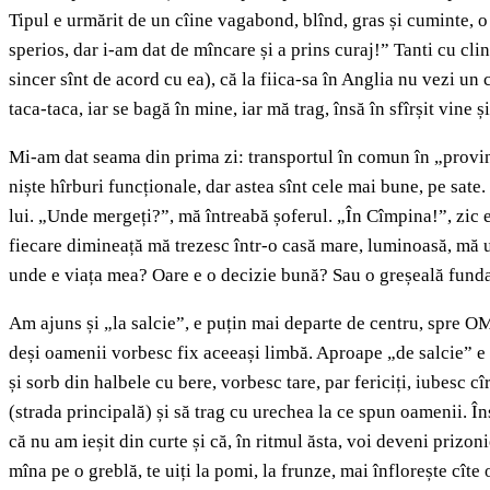
Tipul e urmărit de un cîine vagabond, blînd, gras și cuminte, o c
sperios, dar i-am dat de mîncare și a prins curaj!” Tanti cu clini
sincer sînt de acord cu ea), că la fiica-sa în Anglia nu vezi un 
taca-taca, iar se bagă în mine, iar mă trag, însă în sfîrșit vine 
Mi-am dat seama din prima zi: transportul în comun în „provinci
niște hîrburi funcționale, dar astea sînt cele mai bune, pe sate.
lui. „Unde mergeți?”, mă întreabă șoferul. „În Cîmpina!”, zic e
fiecare dimineață mă trezesc într-o casă mare, luminoasă, mă uit
unde e viața mea? Oare e o decizie bună? Sau o greșeală fun
Am ajuns și „la salcie”, e puțin mai departe de centru, spre OM
deși oamenii vorbesc fix aceeași limbă. Aproape „de salcie” e o
și sorb din halbele cu bere, vorbesc tare, par fericiți, iubesc cî
(strada principală) și să trag cu urechea la ce spun oamenii. 
că nu am ieșit din curte și că, în ritmul ăsta, voi deveni prizonie
mîna pe o greblă, te uiți la pomi, la frunze, mai înflorește cîte