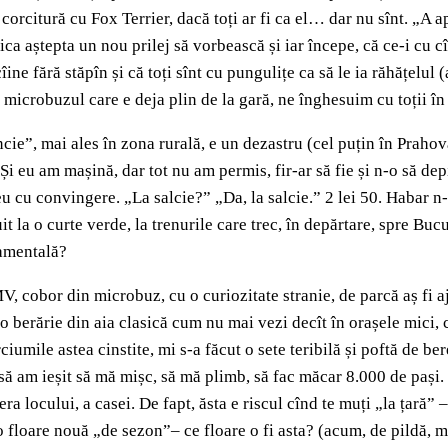
orcitură cu Fox Terrier, dacă toți ar fi ca el… dar nu sînt. „A apă
ca aștepta un nou prilej să vorbească și iar începe, că ce-i cu cîi
cîine fără stăpîn și că toți sînt cu pungulițe ca să le ia răhățelu
și microbuzul care e deja plin de la gară, ne înghesuim cu toții în 
e”, mai ales în zona rurală, e un dezastru (cel puțin în Prahova
 Și eu am mașină, dar tot nu am permis, fir-ar să fie și n-o să de
u cu convingere. „La salcie?” „Da, la salcie.” 2 lei 50. Habar n-
 la o curte verde, la trenurile care trec, în depărtare, spre Buc
damentală?
V, cobor din microbuz, cu o curiozitate stranie, de parcă aș fi a
 berărie din aia clasică cum nu mai vezi decît în orașele mici, 
rciumile astea cinstite, mi s-a făcut o sete teribilă și poftă de b
Însă am ieșit să mă mișc, să mă plimb, să fac măcar 8.000 de paș
ra locului, a casei. De fapt, ăsta e riscul cînd te muți „la țară” – 
 o floare nouă „de sezon”– ce floare o fi asta? (acum, de pildă, m