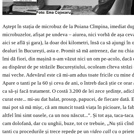
Aștept în stația de microbuz de la Poiana Cîmpina, imediat dup
microbuzelor, afișat pe undeva – aiurea, nici vorbă de așa ceva
aici se află și gara), la doar doi kilometri, însă ca să ajungi 
dealuri în București, asta e. Promit să mă antrenez, dar nu chi
îmi dă fiori, din mașină n-am văzut nici un om pe-acolo, dacă 
au dispărut de pe străzile Bucureștiului, ocoleam cîteva străzi d
mai veche. Adevărul este că mi-am adus toate fricile cu mine d
Apare o tanti pe la 60 și ceva de ani, o întreb dacă știe ce ora
ca să-și facă tratament. O costă 3.200 de lei zece ședințe, adică
curat este... mi-au dat halat, prosop, papucei, de fiecare dată. 
mai pot să mă mișc, că am muncit toată viața în picioare, la fab
altfel îmi simt oasele, ca un nou născut...”. Și tot așa, taca-t
cam dolofană, dar cu unghii, buze, tot ce trebuie, „Nu știi cînd 
tanti cu procedurile și trece repede pe un
video call
cu o priete