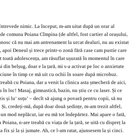
 întrevede nimic. La început, m-am uitat după un orar al
de comuna Poiana Cîmpina (de altfel, fost cartier al orașului,
recunosc că nu mai am antrenament la urcat dealuri, nu au existat
, apoi Deneul și trece printr-o zonă fără case cam pustie care
it toată adolescența, am răsuflat ușurată în momentul în care
 din belșug, doar e la țară, mi s-a activat pe loc o anxietate
ciune în timp ce mă uit cu ochii în soare după microbuz.
treabă cu Poiana, dar a venit la clinica asta șmecheră de aici,
a în loc! Masaj, gimnastică, bazin, nu știu ce cu laser. Și ce
zis și lu’ soțu’ – decît să ajung o povară pentru copii, să nu
. Și, credeți-mă, după doar două ședințe, m-am trezit altfel,
tr-un mod neplăcut, iar eu mă tot îndepărtez. Mai apare o fată,
Poiana, n-are treabă cu viața de la țară, se uită cu dispreț la
a fix și la și jumate. Ah, ce l-am ratat, ajunsesem la și cinci.