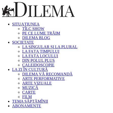
SITUAȚIUNEA
TÎLC SHOW
PE CE LUME TRĂIM
DILEMA BLOG
SOCIETATE
LA SINGULAR ȘI LA PLURAL
LA FAȚA TIMPULUI
LA FAȚA LOCULUI
DIN POLUL PLUS
CALEIDOSCOPIE
LA ZI ÎN CULTURĂ
DILEMA VĂ RECOMANDĂ
ARTE PERFORMATIVE
ARTE VIZUALE
MUZICĂ
CARTE
FILM
TEMA SĂPTĂMÎNII
ABONAMENTE