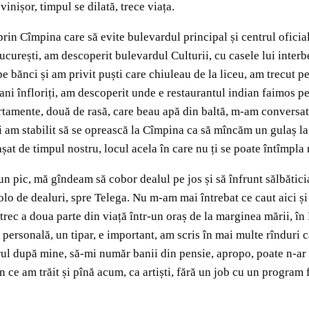
vinișor, timpul se dilată, trece viața.
rin Cîmpina care să evite bulevardul principal și centrul oficial
București, am descoperit bulevardul Culturii, cu casele lui inter
 pe bănci și am privit puști care chiuleau de la liceu, am trecut 
ani înfloriți, am descoperit unde e restaurantul indian faimos pe
tamente, două de rasă, care beau apă din baltă, m-am conversat 
și am stabilit să se oprească la Cîmpina ca să mîncăm un gulaș la
at de timpul nostru, locul acela în care nu ți se poate întîmpla n
 un pic, mă gîndeam să cobor dealul pe jos și să înfrunt sălbătic
o de dealuri, spre Telega. Nu m-am mai întrebat ce caut aici și u
trec a doua parte din viață într-un oraș de la marginea mării, 
 personală, un tipar, e important, am scris în mai multe rînduri 
ul după mine, să-mi număr banii din pensie, apropo, poate n-ar fi
 ce am trăit și pînă acum, ca artiști, fără un job cu un program fi