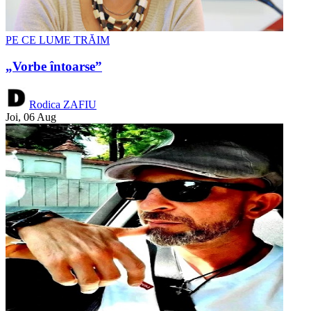
PE CE LUME TRĂIM
„Vorbe întoarse”
Rodica ZAFIU
Joi, 06 Aug