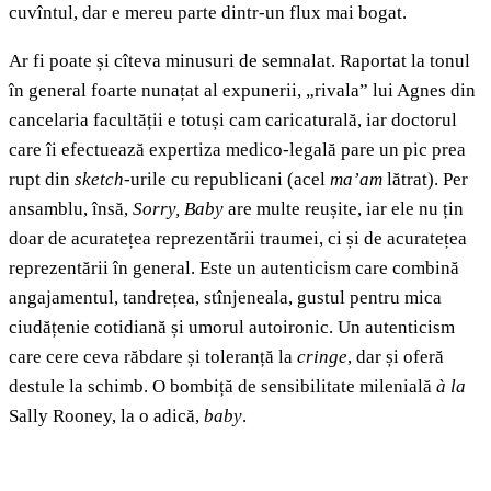
cuvîntul, dar e mereu parte dintr-un flux mai bogat.
Ar fi poate și cîteva minusuri de semnalat. Raportat la tonul
în general foarte nunațat al expunerii, „rivala” lui Agnes din
cancelaria facultății e totuși cam caricaturală, iar doctorul
care îi efectuează expertiza medico-legală pare un pic prea
rupt din
sketch
-urile cu republicani (acel
ma’am
lătrat). Per
ansamblu, însă,
Sorry, Baby
are multe reușite, iar ele nu țin
doar de acuratețea reprezentării traumei, ci și de acuratețea
reprezentării în general. Este un autenticism care combină
angajamentul, tandrețea, stînjeneala, gustul pentru mica
ciudățenie cotidiană și umorul autoironic. Un autenticism
care cere ceva răbdare și toleranță la
cringe
, dar și oferă
destule la schimb. O bombiță de sensibilitate milenială
à la
Sally Rooney, la o adică,
baby
.