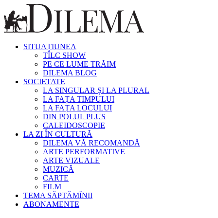
SITUAȚIUNEA
TÎLC SHOW
PE CE LUME TRĂIM
DILEMA BLOG
SOCIETATE
LA SINGULAR ȘI LA PLURAL
LA FAȚA TIMPULUI
LA FAȚA LOCULUI
DIN POLUL PLUS
CALEIDOSCOPIE
LA ZI ÎN CULTURĂ
DILEMA VĂ RECOMANDĂ
ARTE PERFORMATIVE
ARTE VIZUALE
MUZICĂ
CARTE
FILM
TEMA SĂPTĂMÎNII
ABONAMENTE