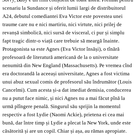
scenariu la Sundance și oferit lumii largi de distribuitorul
A24, debutul comediantei Eva Victor este povestea unei
traume care nu e nici martiriu, nici virtute, nici prilej de
revanșă simbolică, nici sursă de visceral, ci pur și simplu
fapt tragic dintr-o viață care trebuie să meargă înainte.
Protagonista sa este Agnes (Eva Victor însăși), o tînără
profesoară de literatură americană de la o universitate
nenumită din New England (Massachusetts). Pe vremea cînd
era doctorandă la aceeași universitate, Agnes a fost victima
unui abuz sexual comis de profesorul său îndrumător (Louis
Cancelmi). Cum acesta și-a dat imediat demisia, conducerea
nu a putut face nimic, și nici Agnes nu a mai făcut pînă la
urmă plîngere penală. Singurul său sprijin la momentul
respectiv a fost Lydie (Naomi Ackie), prietena ei cea mai
bună, dar între timp și Lydie a plecat la New York, unde este
căsătorită și are un copil. Chiar și așa, au rămas apropiate.