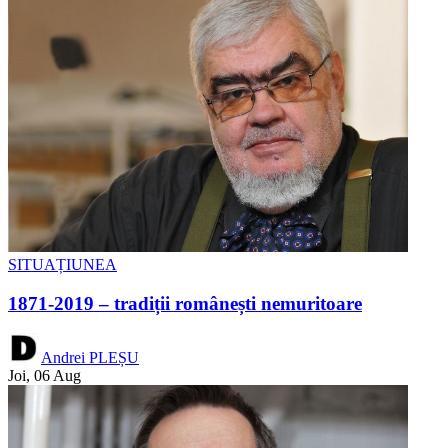
SITUAȚIUNEA
1871-2019 – tradiții românești nemuritoare
Andrei PLEȘU
Joi, 06 Aug