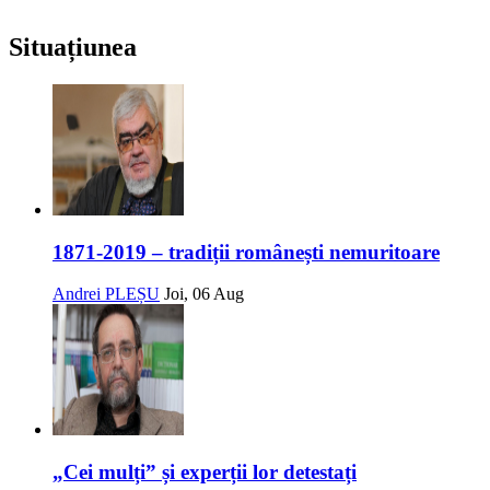
Situațiunea
1871-2019 – tradiții românești nemuritoare
Andrei PLEȘU
Joi, 06 Aug
„Cei mulți” și experții lor detestați