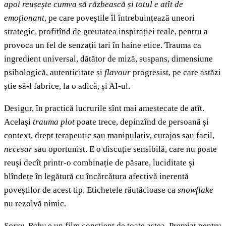
apoi reușește cumva să răzbească și totul e atît de
emoționant
, pe care poveștile îl întrebuințează uneori
strategic, profitînd de greutatea inspirației reale, pentru a
provoca un fel de senzații tari în haine etice. Trauma ca
ingredient universal, dătător de miză, suspans, dimensiune
psihologică, autenticitate și
flavour
progresist, pe care astăzi
știe să-l fabrice, la o adică, și AI-ul.
Desigur, în practică lucrurile sînt mai amestecate de atît.
Același
trauma plot
poate trece, depinzînd de persoană și
context, drept terapeutic sau manipulativ, curajos sau facil,
necesar
sau oportunist. E o discuție sensibilă, care nu poate
reuși decît printr-o combinație de păsare, luciditate şi
blîndețe în legătură cu încǎrcǎtura afectivǎ inerentă
poveștilor de acest tip. Etichetele răutăcioase ca
snowflake
nu rezolvă nimic.
Sorry, Baby
e un film conștient de toate astea. Premiat pentru