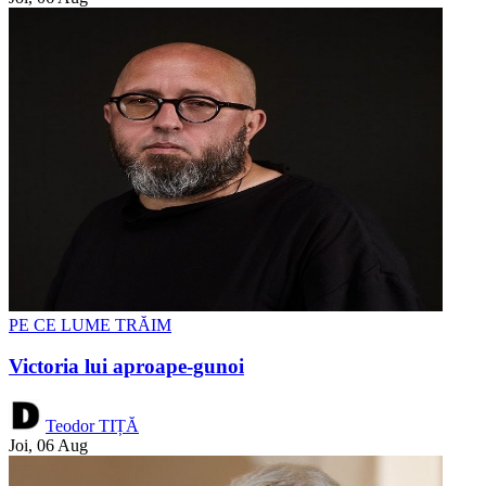
PE CE LUME TRĂIM
Victoria lui aproape-gunoi
Teodor TIȚĂ
Joi, 06 Aug