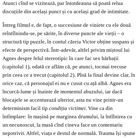
Atunci cînd se vizitează, par întotdeauna să poată relua
discuțiile din același punct și cu același grad de intimitate.
Întreg filmul e, de fapt, o succesiune de viniete cu ele două
reîntîlnindu-se, pe sărite, în diverse puncte ale vieții
–
o
structură tip puzzle, în contul căreia Victor obține suspans și
efecte de perspectivă. Într-adevăr, altfel privim miștoul lui
Agnes despre felul stereotipic în care fac sex bărbații
(capitolul 1), odată ce aflăm că, pe atunci, tocmai trecuse
prin ceea ce a trecut (capitolul 2). Pînă la final devine clar, în
orice caz, că personajul ei nu e cusut cu ață albă. Agnes era
încurcă-lume și înainte de momentul abuzului, iar dacă
blocajele se accentuează ulterior, asta nu vine printr-un
determinism facil tip
condiția victimei
. Vine ca din
întîmplare: în mașină pe marginea drumului, la întîlnirea cu
un necunoscut, la masă cînd cineva face un comentariu
nepotrivit. Altfel, viața e destul de normală. Trauma își spune