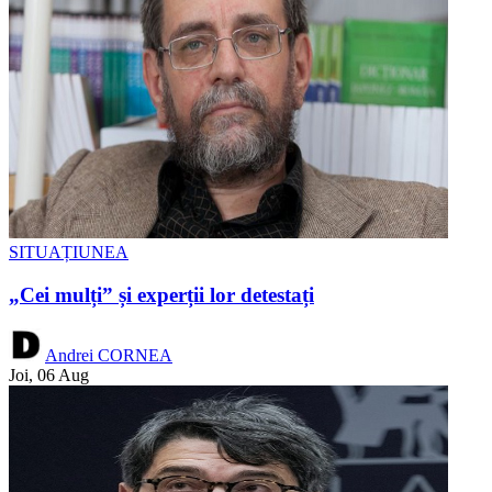
SITUAȚIUNEA
„Cei mulți” și experții lor detestați
Andrei CORNEA
Joi, 06 Aug