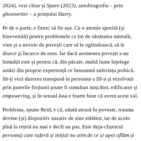
2024), vezi chiar și
Spare
(2023), autobiografia – prin
ghostwriter –
a prințului Harry.
Pe de o parte, e firesc să fie așa. Cu o atenție sporită (și
binevenită) pentru problemele ce țin de sănătatea mintală,
vine și o nevoie de povești care să le oglindească, să le
disece şi încarce de sens. Iar dacă asemenea povești s-au
înmulțit este și pentru că, din păcate, multă lume înțelege
astăzi din proprie experiențǎ ce înseamnă suferința psihică.
Să-ți vezi durerea transpusă la persoana a III-a şi rezolvată
prin puterile ficțiunii poate fi simultan mișcător, edificator și
empowering
,
și în sensul ăsta e foarte bine că avem acest val.
Problema, spune Reid, e că, odată atrasă în poveste, trauma
devine (și) dispozitiv narativ de sine stătător, iar de acolo
pînă la rețetă nu mai e decît un pas. Este deja-clișeicul
personaj care suferă și inițial nu știm de ce și apoi aflăm și