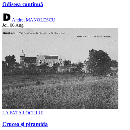
Odiseea continuă
Andrei MANOLESCU
Joi, 06 Aug
LA FAȚA LOCULUI
Crucea și piramida