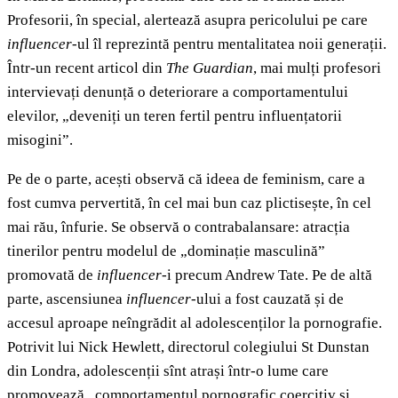
Profesorii, în special, alertează asupra pericolului pe care
influencer
-ul îl reprezintă pentru mentalitatea noii generații.
Într-un recent articol din
The Guardian
, mai mulți profesori
intervievați denunță o deteriorare a comportamentului
elevilor, „deveniți un teren fertil pentru influențatorii
misogini”.
Pe de o parte, acești observă că ideea de feminism, care a
fost cumva pervertită, în cel mai bun caz plictisește, în cel
mai rău, înfurie. Se observă o contrabalansare: atracția
tinerilor pentru modelul de „dominație masculină”
promovată de
influencer
-i precum Andrew Tate. Pe de altă
parte, ascensiunea
influencer
-ului a fost cauzată și de
accesul aproape neîngrădit al adolescenților la pornografie.
Potrivit lui Nick Hewlett, directorul colegiului St Dunstan
din Londra, adolescenții sînt atrași într-o lume care
promovează „comportamentul pornografic coercitiv și