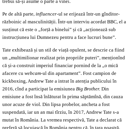
trebui să-și asume o parte a vinei.
Pe de altă parte,
influencer-
ul se erijează într-un gînditor-
războinic al masculinității. Într-un interviu acordat BBC, el a
susținut că este o „forță a binelui” și că „acționează sub
instrucțiunea lui Dumnezeu pentru a face lucruri bune”.
Tate exhibează și un stil de viață opulent, se descrie ca fiind
un „multimilionar realizat prin propriile puteri”, menționînd
că și-a construit imperiul financiar pornind de la „o mică
afacere cu
webcam
-ul din apartament”. Fost campion de
kickboxing, Andrew Tate a intrat în atenția publicului în
2016, cînd a participat la emisiunea
Big Brother.
Din
emisiune a fost însă înlăturat în prima săptămînă, din cauza
unor acuze de viol. Din lipsa probelor, ancheta a fost
suspendată, iar un an mai tîrziu, în 2017, Andrew Tate s-a
mutat în România. La vremea respectivă, Tate a declarat că
preferă să locuiască în România pentru că, în țara noastră,