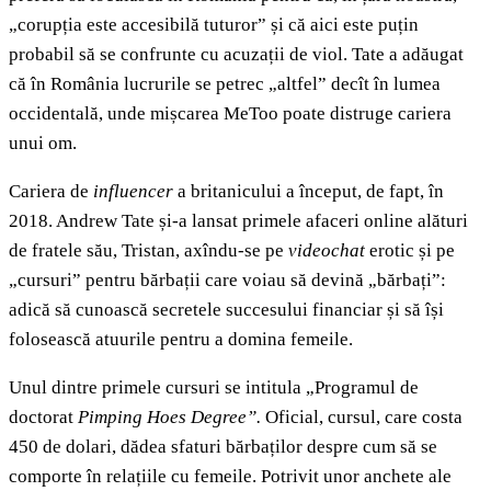
„corupția este accesibilă tuturor” și că aici este puțin
probabil să se confrunte cu acuzații de viol. Tate a adăugat
că în România lucrurile se petrec „altfel” decît în lumea
occidentală, unde mișcarea MeToo poate distruge cariera
unui om.
Cariera de
influencer
a britanicului a început, de fapt, în
2018. Andrew Tate și-a lansat primele afaceri online alături
de fratele său, Tristan, axîndu-se pe
videochat
erotic și pe
„cursuri” pentru bărbații care voiau să devină „bărbați”:
adică să cunoască secretele succesului financiar și să își
folosească atuurile pentru a domina femeile.
Unul dintre primele cursuri se intitula „Programul de
doctorat
Pimping Hoes Degree”.
Oficial, cursul, care costa
450 de dolari, dădea sfaturi bărbaților despre cum să se
comporte în relațiile cu femeile. Potrivit unor anchete ale