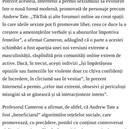
Potrivit acesteia, Internetul a permis sexismului să evolueze
într-o nouă formă modernă, promovată de personaje precum
Andrew Tate. „TikTok și alte forumuri online au creat spații
în care ideile sexiste pot fi promovate liber, ceea ce duce la o
creștere a amenințărilor verbale și a abuzurilor împotriva
femeilor”, a afirmat Cameron, adăugînd că o parte a acestei
schimbări a fost apariția unei noi versiuni extreme a
masculinității, răspîndită prin comunități online extrem de
active. Dacă, în trecut, acești indivizi „își împărtășeau
opiniile sau fanteziile lor violente doar cu cîțiva confidenți
de încredere, în cîrciumă sau în vestiar”, în prezent
Internetul a permis „celor mai extremi, obsesivi și periculoși
misogini să se găsească și să interacționeze intens”.
Profesorul Cameron a afirmat, de altfel, că Andrew Tate a
fost „beneficiarul” algoritmilor rețelelor sociale, care
promovează, cu precădere, postări cu conținut controversat