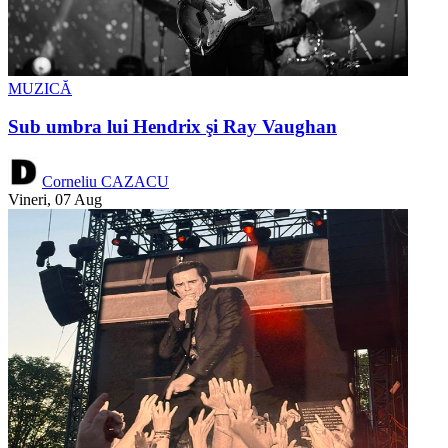
MUZICĂ
Sub umbra lui Hendrix şi Ray Vaughan
Corneliu CAZACU
Vineri, 07 Aug