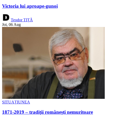
Victoria lui aproape-gunoi
Teodor TIȚĂ
Joi, 06 Aug
SITUAȚIUNEA
1871-2019 – tradiții românești nemuritoare