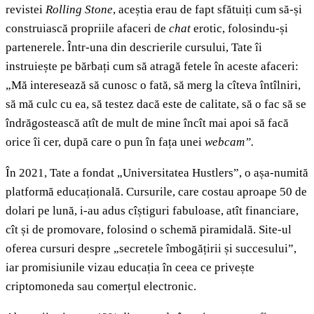
revistei
Rolling Stone
, aceștia erau de fapt sfătuiți cum să-și
construiască propriile afaceri de
chat
erotic, folosindu-și
partenerele. Într-una din descrierile cursului, Tate îi
instruiește pe bărbați cum să atragă fetele în aceste afaceri:
„Mă interesează să cunosc o fată, să merg la cîteva întîlniri,
să mă culc cu ea, să testez dacă este de calitate, să o fac să se
îndrăgostească atît de mult de mine încît mai apoi să facă
orice îi cer, după care o pun în fața unei
webcam”.
În 2021, Tate a fondat „Universitatea Hustlers”, o așa-numită
platformă educațională. Cursurile, care costau aproape 50 de
dolari pe lună, i-au adus cîștiguri fabuloase, atît financiare,
cît și de promovare, folosind o schemă piramidală. Site-ul
oferea cursuri despre „secretele îmbogățirii și succesului”,
iar promisiunile vizau educația în ceea ce privește
criptomoneda sau comerțul electronic.