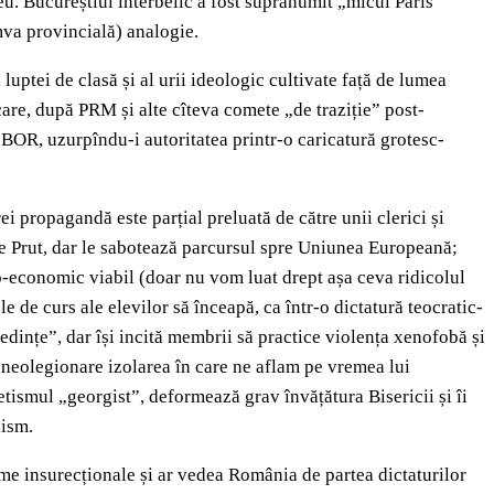
u. Bucureștiul interbelic a fost supranumit „micul Paris”
mva provincială) analogie.
uptei de clasă și al urii ideologic cultivate față de lumea
 care, după PRM și alte cîteva comete „de traziție” post-
 BOR, uzurpîndu-i autoritatea printr-o caricatură grotesc-
ei propagandă este parțial preluată de către unii clerici și
ste Prut, dar le sabotează parcursul spre Uniunea Europeană;
o-economic viabil (doar nu vom luat drept așa ceva ridicolul
 de curs ale elevilor să înceapă, ca într-o dictatură teocratic-
redințe”, dar își incită membrii să practice violența xenofobă și
 neolegionare izolarea în care ne aflam pe vremea lui
etismul „georgist”, deformează grav învățătura Bisericii și îi
lism.
rme insurecționale și ar vedea România de partea dictaturilor