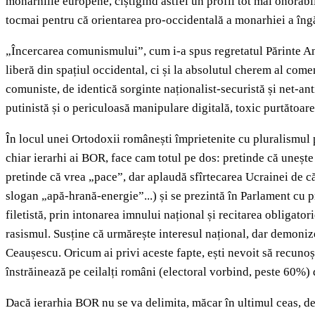
monarhiile europene, cîștigînd astfel un profil tot mai onorab
tocmai pentru că orientarea pro-occidentală a monarhiei a îngă
„Încercarea comunismului”, cum i-a spus regretatul Părinte Andr
liberă din spațiul occidental, ci și la absolutul cherem al come
comuniste, de identică sorginte naționalist-securistă și net-an
putinistă și o periculoasă manipulare digitală, toxic purtătoar
În locul unei Ortodoxii românești împrietenite cu pluralismul pol
chiar ierarhi ai BOR, face cam totul pe dos: pretinde că unește
pretinde că vrea „pace”, dar aplaudă sfîrtecarea Ucrainei de c
slogan „apă-hrană-energie”...) și se prezintă în Parlament cu pr
filetistă, prin intonarea imnului național și recitarea obligato
rasismul. Susține că urmărește interesul național, dar demoniz
Ceaușescu. Oricum ai privi aceste fapte, ești nevoit să recunoș
înstrăinează pe ceilalți români (electoral vorbind, peste 60%) 
Dacă ierarhia BOR nu se va delimita, măcar în ultimul ceas, de 