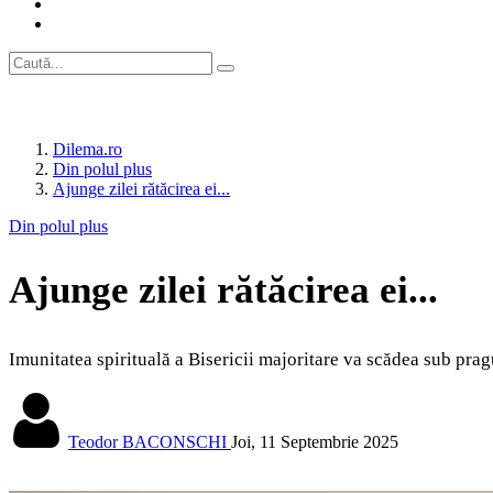
Dilema.ro
Din polul plus
Ajunge zilei rătăcirea ei...
Din polul plus
Ajunge zilei rătăcirea ei...
Imunitatea spirituală a Bisericii majoritare va scădea sub pragul
Teodor BACONSCHI
Joi, 11 Septembrie 2025