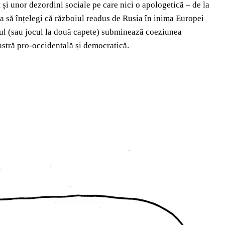
ît și unor dezordini sociale pe care nici o apologetică – de la
 ca să înțelegi că războiul readus de Rusia în inima Europei
ocul (sau jocul la două capete) subminează coeziunea
astră pro-occidentală și democratică.