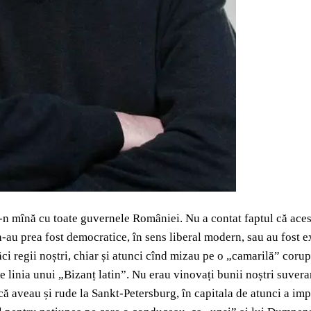
n mînă cu toate guvernele României. Nu a contat faptul că acest
n-au prea fost democratice, în sens liberal modern, sau au fost e
căci regii noștri, chiar și atunci cînd mizau pe o „camarilă” corup
 pe linia unui „Bizanț latin”. Nu erau vinovați bunii noștri suvera
ă aveau și rude la Sankt-Petersburg, în capitala de atunci a imper