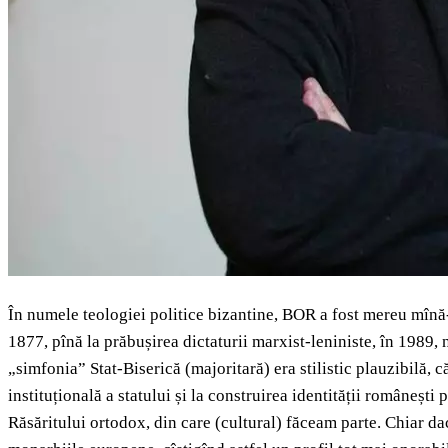
În numele teologiei politice bizantine, BOR a fost mereu mînă-
1877, pînă la prăbușirea dictaturii marxist-leniniste, în 1989, 
„simfonia” Stat-Biserică (majoritară) era stilistic plauzibilă, 
instituțională a statului și la construirea identității românești
Răsăritului ortodox, din care (cultural) făceam parte. Chiar dac