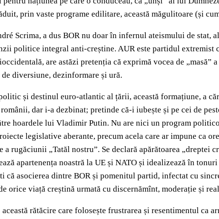
il pentru națiunea pe care o conduceau, ca „unși” ai lui Dumneze
duit, prin vaste programe edilitare, această măgulitoare (și cu
é Scrima, a dus BOR nu doar în infernul ateismului de stat, al l
nzii politice integral anti-creștine. AUR este partidul extremist
tioccidentală, are astăzi pretenția că exprimă vocea de „masă” a
e de diversiune, dezinformare și ură.
itic și destinul euro-atlantic al țării, această formațiune, a căr
 românii, dar i-a dezbinat; pretinde că-i iubește și pe cei de pe
ătre hoardele lui Vladimir Putin. Nu are nici un program politic
oiecte legislative aberante, precum acela care ar impune ca orele
rie a rugăciunii „Tatăl nostru”. Se declară apărătoarea „dreptei c
ează apartenența noastră la UE și NATO și idealizează în tonuri
ti că asocierea dintre BOR și pomenitul partid, infectat cu sincr
de orice viață creștină urmată cu discernămînt, moderație și rea
această rătăcire care folosește frustrarea și resentimentul ca a