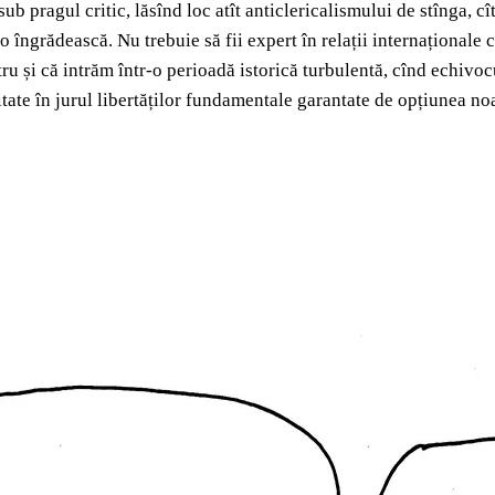
sub pragul critic, lăsînd loc atît anticlericalismului de stînga, c
o îngrădească. Nu trebuie să fii expert în relații internaționale
ru și că intrăm într-o perioadă istorică turbulentă, cînd echiv
ate în jurul libertăților fundamentale garantate de opțiunea no