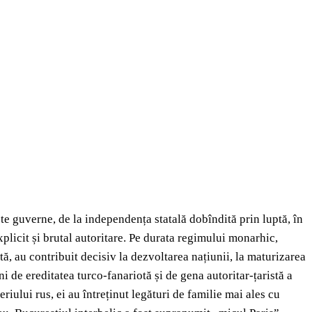
e guverne, de la independența statală dobîndită prin luptă, în
xplicit și brutal autoritare. Pe durata regimului monarhic,
tă, au contribuit decisiv la dezvoltarea națiunii, la maturizarea
ni de ereditatea turco-fanariotă și de gena autoritar-țaristă a
iului rus, ei au întreținut legături de familie mai ales cu