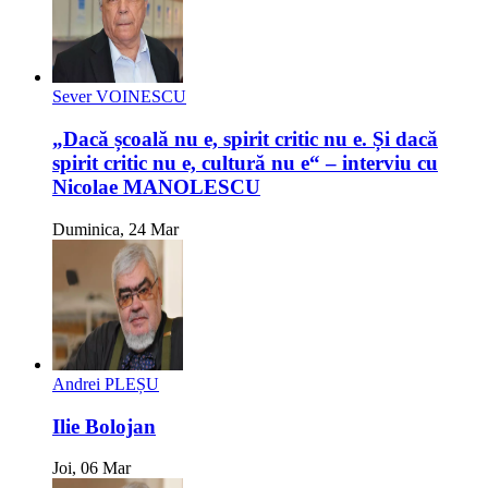
Sever VOINESCU
„Dacă școală nu e, spirit critic nu e. Și dacă
spirit critic nu e, cultură nu e“ – interviu cu
Nicolae MANOLESCU
Duminica, 24 Mar
Andrei PLEȘU
Ilie Bolojan
Joi, 06 Mar