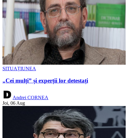
SITUAȚIUNEA
„Cei mulți” și experții lor detestați
Andrei CORNEA
Joi, 06 Aug