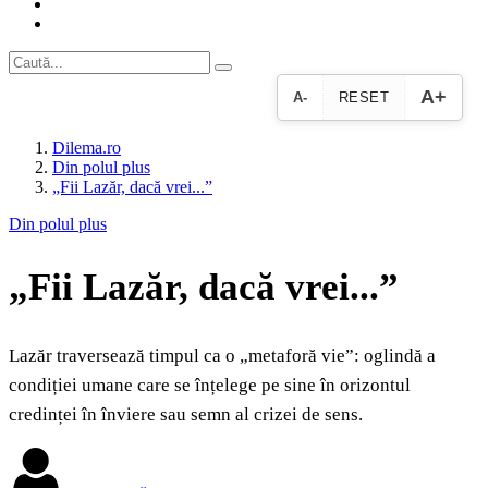
A+
A-
RESET
Dilema.ro
Din polul plus
„Fii Lazăr, dacă vrei...”
Din polul plus
„Fii Lazăr, dacă vrei...”
Lazăr traversează timpul ca o „metaforă vie”: oglindă a
condiției umane care se înțelege pe sine în orizontul
credinței în înviere sau semn al crizei de sens.