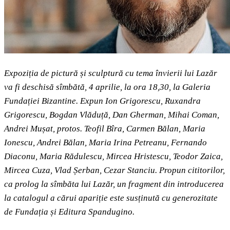
Expoziția de pictură și sculptură cu tema învierii lui Lazăr
va fi deschisă sîmbătă, 4 aprilie, la ora 18,30, la Galeria
Fundației Bizantine. Expun Ion Grigorescu, Ruxandra
Grigorescu, Bogdan Vlăduță, Dan Gherman, Mihai Coman,
Andrei Mușat, protos. Teofil Bîra, Carmen Bălan, Maria
Ionescu, Andrei Bălan, Maria Irina Petreanu, Fernando
Diaconu, Maria Rădulescu, Mircea Hristescu, Teodor Zaica,
Mircea Cuza, Vlad Șerban, Cezar Stanciu. Propun cititorilor,
ca prolog la sîmbăta lui Lazăr, un fragment din introducerea
la catalogul a cărui apariție este susținută cu generozitate
de Fundația și Editura Spandugino.