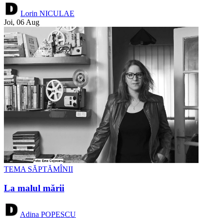
Lorin NICULAE
Joi, 06 Aug
TEMA SĂPTĂMÎNII
La malul mării
Adina POPESCU