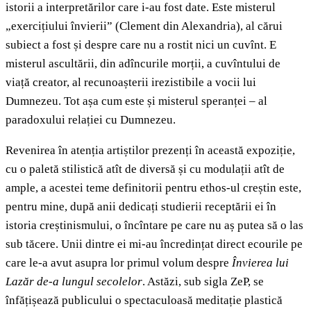
istorii a interpretărilor care i-au fost date. Este misterul
„exercițiului învierii” (Clement din Alexandria), al cărui
subiect a fost și despre care nu a rostit nici un cuvînt. E
misterul ascultării, din adîncurile morții, a cuvîntului de
viață creator, al recunoașterii irezistibile a vocii lui
Dumnezeu. Tot așa cum este și misterul speranței – al
paradoxului relației cu Dumnezeu.
Revenirea în atenția artiștilor prezenți în această expoziție,
cu o paletă stilistică atît de diversă și cu modulații atît de
ample, a acestei teme definitorii pentru ethos-ul creștin este,
pentru mine, după anii dedicați studierii receptării ei în
istoria creștinismului, o încîntare pe care nu aș putea să o las
sub tăcere. Unii dintre ei mi-au încredințat direct ecourile pe
care le-a avut asupra lor primul volum despre
Învierea lui
Lazăr de-a lungul secolelor
. Astăzi, sub sigla ZeP, se
înfățișează publicului o spectaculoasă meditație plastică