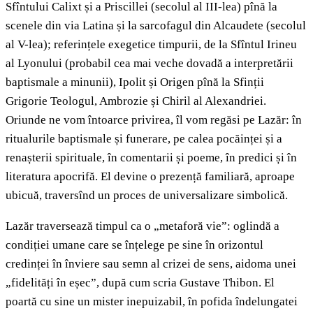
Sfîntului Calixt și a Priscillei (secolul al III-lea) pînă la
scenele din via Latina și la sarcofagul din Alcaudete (secolul
al V-lea); referințele exegetice timpurii, de la Sfîntul Irineu
al Lyonului (probabil cea mai veche dovadă a interpretării
baptismale a minunii), Ipolit și Origen pînă la Sfinții
Grigorie Teologul, Ambrozie și Chiril al Alexandriei.
Oriunde ne vom întoarce privirea, îl vom regăsi pe Lazăr: în
ritualurile baptismale și funerare, pe calea pocăinței și a
renașterii spirituale, în comentarii și poeme, în predici și în
literatura apocrifă. El devine o prezență familiară, aproape
ubicuă, traversînd un proces de universalizare simbolică.
Lazăr traversează timpul ca o „metaforă vie”: oglindă a
condiției umane care se înțelege pe sine în orizontul
credinței în înviere sau semn al crizei de sens, aidoma unei
„fidelități în eșec”, după cum scria Gustave Thibon. El
poartă cu sine un mister inepuizabil, în pofida îndelungatei