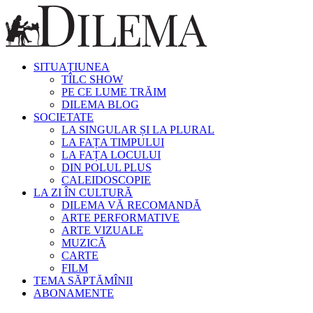
SITUAȚIUNEA
TÎLC SHOW
PE CE LUME TRĂIM
DILEMA BLOG
SOCIETATE
LA SINGULAR ȘI LA PLURAL
LA FAȚA TIMPULUI
LA FAȚA LOCULUI
DIN POLUL PLUS
CALEIDOSCOPIE
LA ZI ÎN CULTURĂ
DILEMA VĂ RECOMANDĂ
ARTE PERFORMATIVE
ARTE VIZUALE
MUZICĂ
CARTE
FILM
TEMA SĂPTĂMÎNII
ABONAMENTE