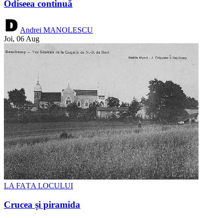
Odiseea continuă
Andrei MANOLESCU
Joi, 06 Aug
LA FAȚA LOCULUI
Crucea și piramida