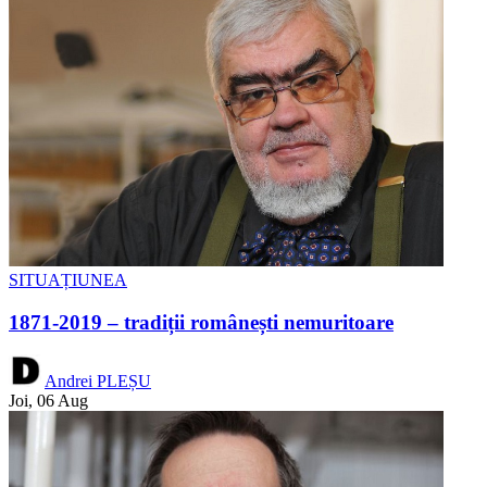
SITUAȚIUNEA
1871-2019 – tradiții românești nemuritoare
Andrei PLEȘU
Joi, 06 Aug