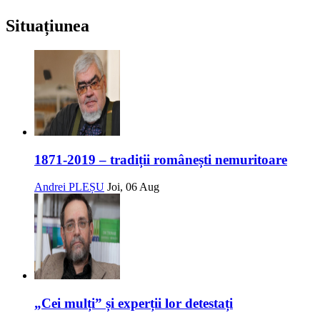
Situațiunea
1871-2019 – tradiții românești nemuritoare
Andrei PLEȘU
Joi, 06 Aug
„Cei mulți” și experții lor detestați