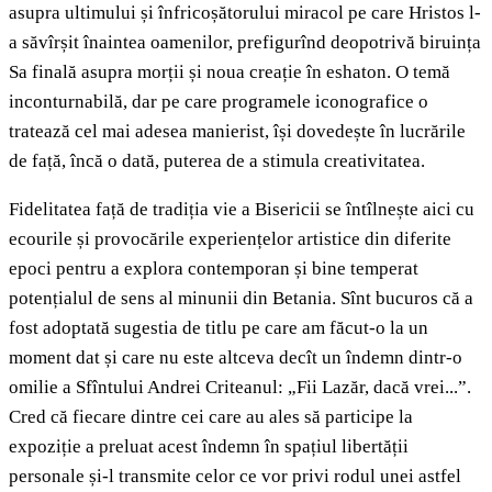
asupra ultimului și înfricoșătorului miracol pe care Hristos l-
a săvîrșit înaintea oamenilor, prefigurînd deopotrivă biruința
Sa finală asupra morții și noua creație în eshaton. O temă
inconturnabilă, dar pe care programele iconografice o
tratează cel mai adesea manierist, își dovedește în lucrările
de față, încă o dată, puterea de a stimula creativitatea.
Fidelitatea față de tradiția vie a Bisericii se întîlnește aici cu
ecourile și provocările experiențelor artistice din diferite
epoci pentru a explora contemporan și bine temperat
potențialul de sens al minunii din Betania. Sînt bucuros că a
fost adoptată sugestia de titlu pe care am făcut-o la un
moment dat și care nu este altceva decît un îndemn dintr-o
omilie a Sfîntului Andrei Criteanul: „Fii Lazăr, dacă vrei...”.
Cred că fiecare dintre cei care au ales să participe la
expoziție a preluat acest îndemn în spațiul libertății
personale și-l transmite celor ce vor privi rodul unei astfel