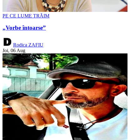
PE CE LUME TRĂIM
„Vorbe întoarse”
Rodica ZAFIU
Joi, 06 Aug