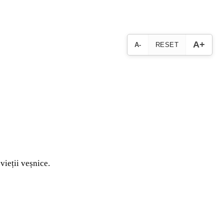
A+
A-
RESET
vieții veșnice.