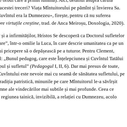
e orbul care a primit lumină). Aici, detaliul asupra căruia
acestei treceri? Viața Mîntuitorului pe pămînt și învierea Sa.
: «Cuvîntul era la Dumnezeu», firește, pentru că nu suferea
re virtuțile creștine
, trad. de Anca Meiroșu, Doxologia, 2020).
 și a infirmităților, Hristos Se descoperă ca Doctorul sufletelor
re”, într-o omilie la Luca, în care descrie umanitatea ca pe un
ărui pricepere să o depășească pe a tuturor. Pentru Clement,
: „Bunul pedagog, care este Înțelepciunea și Cuvîntul Tatălui
pul și sufletul”
(Pedagogul
I, II, 6). Dar mai presus de toate,
 Cuvîntului este nevoie mai cu seamă de sănătatea sufletului, pe
adiția patristică, minunile pe care Mîntuitorul le-a săvîrșit
 semne ale vindecărilor mai subtile și mai profunde. Ceea ce
n regiunea tainică, invizibilă, a relației cu Dumnezeu, acolo