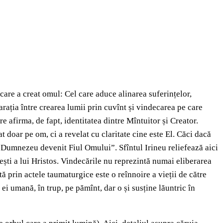
 care a creat omul: Cel care aduce alinarea suferințelor,
ația între crearea lumii prin cuvînt și vindecarea pe care
e afirma, de fapt, identitatea dintre Mîntuitor și Creator.
t doar pe om, ci a revelat cu claritate cine este El. Căci dacă
i Dumnezeu devenit Fiul Omului”. Sfîntul Irineu reliefează aici
ești a lui Hristos. Vindecările nu reprezintă numai eliberarea
tă prin actele taumaturgice este o reînnoire a vieții de către
 ei umană, în trup, pe pămînt, dar o și susține lăuntric în