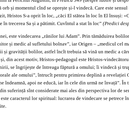
lnim la Fericitul Augustin, în
Predica 349
(despre iubire și despr
 orb și momentul cînd se oprește și-l vindecă. Care este sensul 
uzit, Hristos S-a oprit în loc, „căci El stătea în loc în El însuși
 în trecerea Sa și a pătimit. Cuvîntul a stat în loc”
(
Predici desp
ginei, este vindecarea „rănilor lui Adam”. Prin tămăduirea bolilor
itor și medic al sufletului bolnav”, iar Origen – „medicul cel ma
i și gravității bolilor, astfel încît trebuia să vină un medic a c
i, din acest motiv, Hristos-pedagogul este Hristos-vindecătorul
rii, se îngrijește de întreaga făptură a omului; îi vindecă și tru
morale ale omului”, întrucît pentru primirea deplină a revelației
e îndeamnă, apoi ne educă, iar în cele din urmă ne învață”. În tr
cat din suferință sînt considerate mai ales din perspectiva lor de
 este caracterul lor spiritual: lucrarea de vindecare se petrece î
ite.