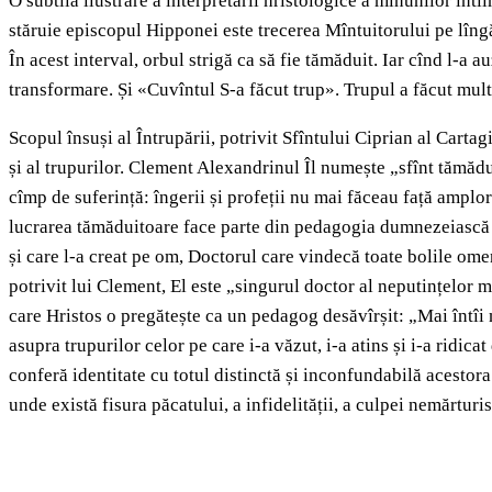
O subtilă ilustrare a interpretării hristologice a minunilor întî
stăruie episcopul Hipponei este trecerea Mîntuitorului pe lîngă
În acest interval, orbul strigă ca să fie tămăduit. Iar cînd l-a a
transformare. Și «Cuvîntul S-a făcut trup». Trupul a făcut multe
Scopul însuși al Întrupării, potrivit Sfîntului Ciprian al Carta
și al trupurilor. Clement Alexandrinul Îl numește „sfînt tămădu
cîmp de suferință: îngerii și profeții nu mai făceau față amplori
lucrarea tămăduitoare face parte din pedagogia dumnezeiască ș
și care l-a creat pe om, Doctorul care vindecă toate bolile omeni
potrivit lui Clement, El este „singurul doctor al neputințelor 
care Hristos o pregătește ca un pedagog desăvîrșit: „Mai întîi n
asupra trupurilor celor pe care i-a văzut, i-a atins și i-a ridi
conferă identitate cu totul distinctă și inconfundabilă acestora
unde există fisura păcatului, a infidelității, a culpei nemărturis