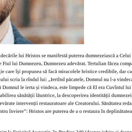
 vindecările lui Hristos se manifestă puterea dumnezeiască a Celui
ste Fiul lui Dumnezeu, Dumnezeu adevărat. Tertulian făcea compar
 care își propunea să facă miracolele hristice credibile, dar car
ului scria la rîndul lui: „Iertînd păcatele, Domnul nu l-a vindeca
 Domnul le ierta și vindeca, este limpede că El era Cuvîntul lu
bilirea sănătății lăuntrice, la descoperirea identității dumnezei
devărate intervenții restauratoare ale Creatorului. Sănătatea reda
entru înviere”: Hristos are puterea de a o restaura în deplinătatea