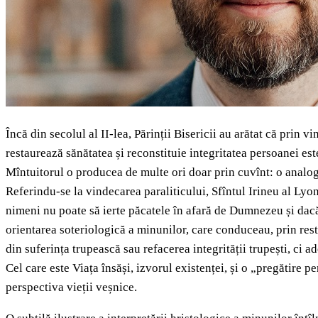
Încă din secolul al II-lea, Părinții Bisericii au arătat că prin
restaurează sănătatea și reconstituie integritatea persoanei e
Mîntuitorul o producea de multe ori doar prin cuvînt: o analogie
Referindu-se la vindecarea paraliticului, Sfîntul Irineu al Lyon
nimeni nu poate să ierte păcatele în afară de Dumnezeu și dacă
orientarea soteriologică a minunilor, care conduceau, prin resta
din suferința trupească sau refacerea integrității trupești, ci a
Cel care este Viața însăși, izvorul existenței, și o „pregătire p
perspectiva vieții veșnice.