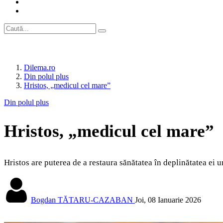
Dilema.ro
Din polul plus
Hristos, „medicul cel mare”
Din polul plus
Hristos, „medicul cel mare”
Hristos are puterea de a restaura sănătatea în deplinătatea ei um
Bogdan TĂTARU-CAZABAN
Joi, 08 Ianuarie 2026