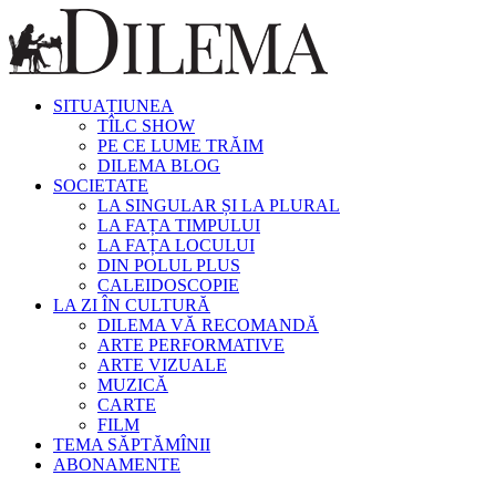
SITUAȚIUNEA
TÎLC SHOW
PE CE LUME TRĂIM
DILEMA BLOG
SOCIETATE
LA SINGULAR ȘI LA PLURAL
LA FAȚA TIMPULUI
LA FAȚA LOCULUI
DIN POLUL PLUS
CALEIDOSCOPIE
LA ZI ÎN CULTURĂ
DILEMA VĂ RECOMANDĂ
ARTE PERFORMATIVE
ARTE VIZUALE
MUZICĂ
CARTE
FILM
TEMA SĂPTĂMÎNII
ABONAMENTE