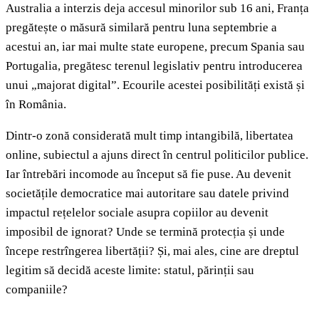
Australia a interzis deja accesul minorilor sub 16 ani, Franța
pregătește o măsură similară pentru luna septembrie a
acestui an, iar mai multe state europene, precum Spania sau
Portugalia, pregătesc terenul legislativ pentru introducerea
unui „majorat digital”. Ecourile acestei posibilități există și
în România.
Dintr-o zonă considerată mult timp intangibilă, libertatea
online, subiectul a ajuns direct în centrul politicilor publice.
Iar întrebări incomode au început să fie puse. Au devenit
societățile democratice mai autoritare sau datele privind
impactul rețelelor sociale asupra copiilor au devenit
imposibil de ignorat? Unde se termină protecția și unde
începe restrîngerea libertății? Și, mai ales, cine are dreptul
legitim să decidă aceste limite: statul, părinții sau
companiile?