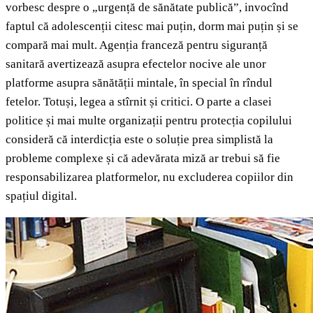
vorbesc despre o „urgență de sănătate publică”, invocînd
faptul că adolescenții citesc mai puțin, dorm mai puțin și se
compară mai mult. Agenția franceză pentru siguranță
sanitară avertizează asupra efectelor nocive ale unor
platforme asupra sănătății mintale, în special în rîndul
fetelor. Totuși, legea a stîrnit și critici. O parte a clasei
politice și mai multe organizații pentru protecția copilului
consideră că interdicția este o soluție prea simplistă la
probleme complexe și că adevărata miză ar trebui să fie
responsabilizarea platformelor, nu excluderea copiilor din
spațiul digital.