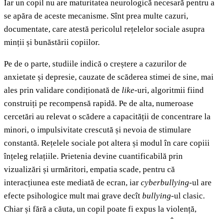
Iar un copil nu are maturitatea neurologică necesară pentru a
se apăra de aceste mecanisme. Sînt prea multe cazuri,
documentate, care atestă pericolul rețelelor sociale asupra
minții și bunăstării copiilor.
Pe de o parte, studiile indică o creștere a cazurilor de
anxietate și depresie, cauzate de scăderea stimei de sine, mai
ales prin validare condiționată de
like
-uri, algoritmii fiind
construiți pe recompensă rapidă. Pe de alta, numeroase
cercetări au relevat o scădere a capacității de concentrare la
minori, o impulsivitate crescută și nevoia de stimulare
constantă. Rețelele sociale pot altera și modul în care copiii
înțeleg relațiile. Prietenia devine cuantificabilă prin
vizualizări și urmăritori, empatia scade, pentru că
interacțiunea este mediată de ecran, iar
cyberbullying
-ul are
efecte psihologice mult mai grave decît
bullying
-ul clasic.
Chiar și fără a căuta, un copil poate fi expus la violență,