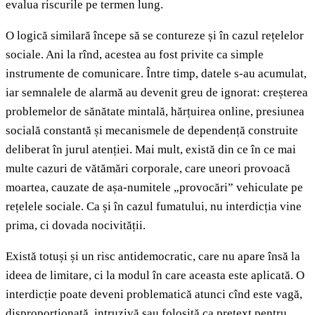
evalua riscurile pe termen lung.
O logică similară începe să se contureze și în cazul rețelelor
sociale. Ani la rînd, acestea au fost privite ca simple
instrumente de comunicare. Între timp, datele s-au acumulat,
iar semnalele de alarmă au devenit greu de ignorat: creșterea
problemelor de sănătate mintală, hărțuirea online, presiunea
socială constantă și mecanismele de dependență construite
deliberat în jurul atenției. Mai mult, există din ce în ce mai
multe cazuri de vătămări corporale, care uneori provoacă
moartea, cauzate de așa-numitele „provocări” vehiculate pe
rețelele sociale. Ca și în cazul fumatului, nu interdicția vine
prima, ci dovada nocivității.
Există totuși și un risc antidemocratic, care nu apare însă la
ideea de limitare, ci la modul în care aceasta este aplicată. O
interdicție poate deveni problematică atunci cînd este vagă,
disproporționată, intruzivă sau folosită ca pretext pentru