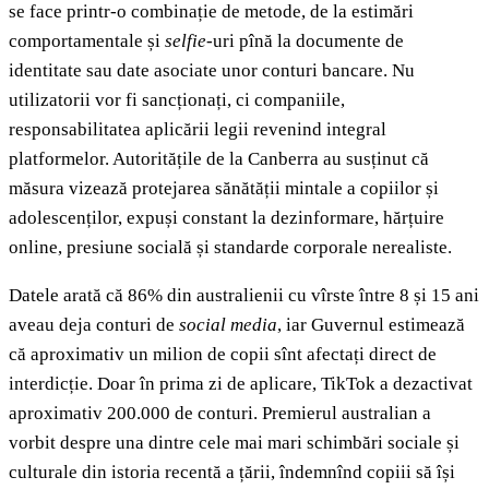
se face printr-o combinație de metode, de la estimări
comportamentale și
selfie
-uri pînă la documente de
identitate sau date asociate unor conturi bancare. Nu
utilizatorii vor fi sancționați, ci companiile,
responsabilitatea aplicării legii revenind integral
platformelor. Autoritățile de la Canberra au susținut că
măsura vizează protejarea sănătății mintale a copiilor și
adolescenților, expuși constant la dezinformare, hărțuire
online, presiune socială și standarde corporale nerealiste.
Datele arată că 86% din australienii cu vîrste între 8 și 15 ani
aveau deja conturi de
social media
, iar Guvernul estimează
că aproximativ un milion de copii sînt afectați direct de
interdicție. Doar în prima zi de aplicare, TikTok a dezactivat
aproximativ 200.000 de conturi. Premierul australian a
vorbit despre una dintre cele mai mari schimbări sociale și
culturale din istoria recentă a țării, îndemnînd copiii să își