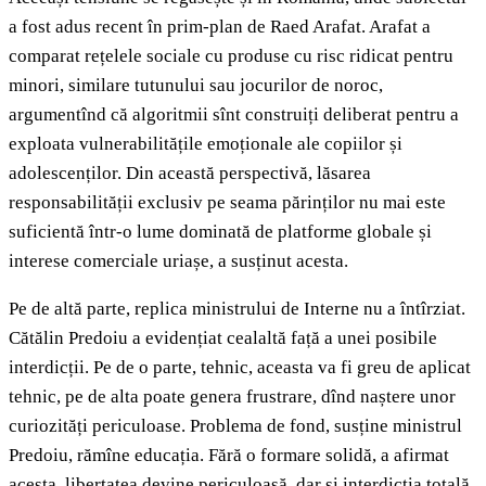
a fost adus recent în prim-plan de Raed Arafat. Arafat a
comparat rețelele sociale cu produse cu risc ridicat pentru
minori, similare tutunului sau jocurilor de noroc,
argumentînd că algoritmii sînt construiți deliberat pentru a
exploata vulnerabilitățile emoționale ale copiilor și
adolescenților. Din această perspectivă, lăsarea
responsabilității exclusiv pe seama părinților nu mai este
suficientă într-o lume dominată de platforme globale și
interese comerciale uriașe, a susținut acesta.
Pe de altă parte, replica ministrului de Interne nu a întîrziat.
Cătălin Predoiu a evidențiat cealaltă față a unei posibile
interdicții. Pe de o parte, tehnic, aceasta va fi greu de aplicat
tehnic, pe de alta poate genera frustrare, dînd naștere unor
curiozități periculoase. Problema de fond, susține ministrul
Predoiu, rămîne educația. Fără o formare solidă, a afirmat
acesta, libertatea devine periculoasă, dar și interdicția totală