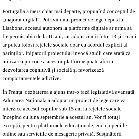
Portugalia a mers chiar mai departe, propunînd conceptul de
„majorat digital”. Potrivit unui proiect de lege depus la
Lisabona, accesul autonom la platforme digitale ar urma să
fie permis abia de la 16 ani, iar adolescenții între 13 și 16 ani
ar putea folosi rețelele sociale doar cu acordul explicit al
părinților. Inițiatorii proiectului invocă studii care arată că
utilizarea precoce a acestor platforme poate afecta
dezvoltarea cognitivă și socială și favorizează
comportamentele adictive.
În Franța, dezbaterea a ajuns într-o fază legislativă avansată.
Adunarea Națională a adoptat un proiect de lege care va
interzice accesul copiilor sub 15 ani la rețelele sociale
începînd cu luna septembrie a acestui an. Vor fi totuși
excepții, pentru platformele educaționale, enciclopediile
online sau serviciile de mesagerie privată. Susținătorii