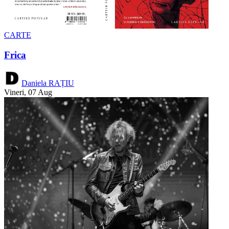
CARTE
Frica
Daniela RAȚIU
Vineri, 07 Aug