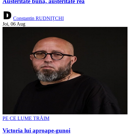
Austeritate bună, austeritate rea
Constantin RUDNIȚCHI
Joi, 06 Aug
PE CE LUME TRĂIM
Victoria lui aproape-gunoi