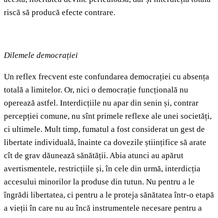
riscă să producă efecte contrare.
Dilemele democrației
Un reflex frecvent este confundarea democrației cu absența
totală a limitelor. Or, nici o democrație funcțională nu
operează astfel. Interdicțiile nu apar din senin și, contrar
percepției comune, nu sînt primele reflexe ale unei societăți,
ci ultimele. Mult timp, fumatul a fost considerat un gest de
libertate individuală, înainte ca dovezile științifice să arate
cît de grav dăunează sănătății. Abia atunci au apărut
avertismentele, restricțiile și, în cele din urmă, interdicția
accesului minorilor la produse din tutun. Nu pentru a le
îngrădi libertatea, ci pentru a le proteja sănătatea într-o etapă
a vieții în care nu au încă instrumentele necesare pentru a