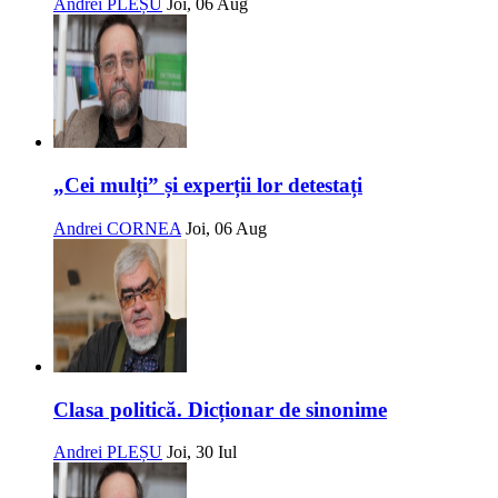
Andrei PLEȘU
Joi, 06 Aug
„Cei mulți” și experții lor detestați
Andrei CORNEA
Joi, 06 Aug
Clasa politică. Dicționar de sinonime
Andrei PLEȘU
Joi, 30 Iul