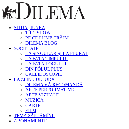
SITUAȚIUNEA
TÎLC SHOW
PE CE LUME TRĂIM
DILEMA BLOG
SOCIETATE
LA SINGULAR ȘI LA PLURAL
LA FAȚA TIMPULUI
LA FAȚA LOCULUI
DIN POLUL PLUS
CALEIDOSCOPIE
LA ZI ÎN CULTURĂ
DILEMA VĂ RECOMANDĂ
ARTE PERFORMATIVE
ARTE VIZUALE
MUZICĂ
CARTE
FILM
TEMA SĂPTĂMÎNII
ABONAMENTE