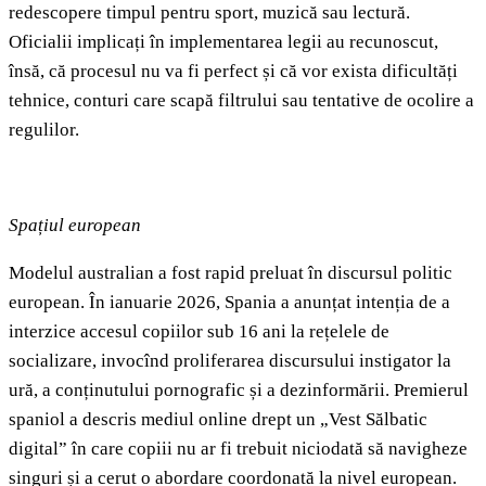
redescopere timpul pentru sport, muzică sau lectură.
Oficialii implicați în implementarea legii au recunoscut,
însă, că procesul nu va fi perfect și că vor exista dificultăți
tehnice, conturi care scapă filtrului sau tentative de ocolire a
regulilor.
Spațiul european
Modelul australian a fost rapid preluat în discursul politic
european. În ianuarie 2026, Spania a anunțat intenția de a
interzice accesul copiilor sub 16 ani la rețelele de
socializare, invocînd proliferarea discursului instigator la
ură, a conținutului pornografic și a dezinformării. Premierul
spaniol a descris mediul online drept un „Vest Sălbatic
digital” în care copiii nu ar fi trebuit niciodată să navigheze
singuri și a cerut o abordare coordonată la nivel european.