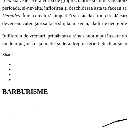
fi existat. Fie că era vorba de gropile, bălțile și cîinii vagabon
perioadă, și-ntr-alta, înflorirea și deschiderea asta te făceau s
Hercules.
Într-o creatură simpatică și-n același timp ireală car
deveneau căței gata să facă sluj la un semn, clădirile decrepit
Indiferent de vremuri, primăvara a rămas anotimpul în care orașu
nu doar pașnic, ci și poetic și de-a dreptul fericit. Și chiar se 
Share
BARBURISME