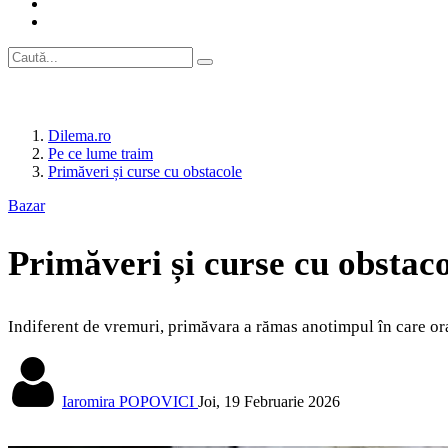
Dilema.ro
Pe ce lume traim
Primăveri și curse cu obstacole
Bazar
Primăveri și curse cu obstac
Indiferent de vremuri, primăvara a rămas anotimpul în care orașu
Iaromira POPOVICI
Joi, 19 Februarie 2026