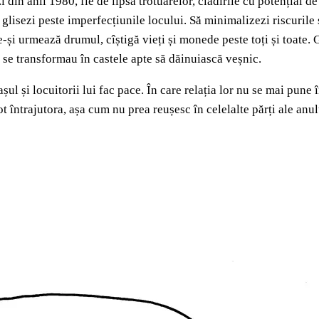
zi din anii 1980, fie de lipsa trotuarelor, clădirile cu potențial d
ă glisezi peste imperfecțiunile locului. Să minimalizezi riscurile
e-și urmează drumul, cîștigă vieți și monede peste toți și toate. 
e se transformau în castele apte să dăinuiască veșnic.
l și locuitorii lui fac pace. În care relația lor nu se mai pune în
pot întrajutora, așa cum nu prea reușesc în celelalte părți ale anul