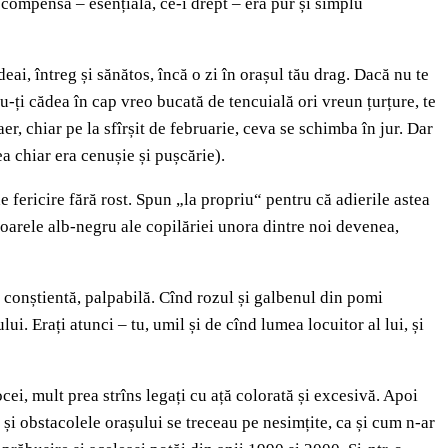
compensă – esențială, ce-i drept – era pur și simplu
deai, întreg și sănătos, încă o zi în orașul tău drag. Dacă nu te
-ți cădea în cap vreo bucată de tencuială ori vreun țurțure, te
r, chiar pe la sfîrșit de februarie, ceva se schimba în jur. Dar
a chiar era cenușie și pușcărie).
 fericire fără rost. Spun „la propriu“ pentru că adierile astea
oarele alb-negru ale copilăriei unora dintre noi devenea,
i conștientă, palpabilă. Cînd rozul și galbenul din pomi
i. Erați atunci – tu, umil și de cînd lumea locuitor al lui, și
cei, mult prea strîns legați cu ață colorată și excesivă. Apoi
 și obstacolele orașului se treceau pe nesimțite, ca și cum n-ar