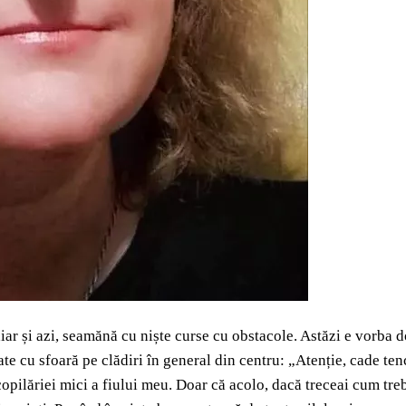
ar și azi, seamănă cu niște curse cu obstacole. Astăzi e vorba do
gate cu sfoară pe clădiri în general din centru: „Atenție, cade te
ilăriei mici a fiului meu. Doar că acolo, dacă treceai cum trebu