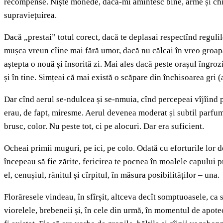
recompense. Niște monede, dacă-mi amintesc bine, arme și chiar
supraviețuirea.
Dacă „prestai” totul corect, dacă te deplasai respectînd regulile
mușca vreun cîine mai fără umor, dacă nu călcai în vreo groapă
aștepta o nouă și însorită zi. Mai ales dacă peste orașul îngroz
și în tine. Simțeai că mai există o scăpare din închisoarea gri 
Dar cînd aerul se-ndulcea și se-nmuia, cînd percepeai vîjîind pr
erau, de fapt, miresme. Aerul devenea moderat și subtil parfum
brusc, color. Nu peste tot, ci pe alocuri. Dar era suficient.
Ocheai primii muguri, pe ici, pe colo. Odată cu eforturile lor 
începeau să fie zărite, fericirea te pocnea în moalele capului p
el, cenușiul, rănitul și cîrpitul, în măsura posibilităților – una.
Florăresele vindeau, în sfîrșit, altceva decît somptuoasele, ca 
viorelele, brebeneii și, în cele din urmă, în momentul de apoteo