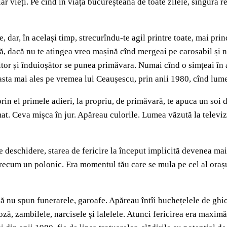
 vieți. Pe cînd în viața bucureșteană de toate zilele, singura re
, dar, în același timp, strecurîndu-te agil printre toate, mai prin
, dacă nu te atingea vreo mașină cînd mergeai pe carosabil și nu
itor și înduioșător se punea primăvara. Numai cînd o simțeai în ae
(asta mai ales pe vremea lui Ceaușescu, prin anii 1980, cînd lume
in el primele adieri, la propriu, de primăvară, te apuca un soi de
at. Ceva mișca în jur. Apăreau culorile. Lumea văzută la televiz
de deschidere, starea de fericire la început implicită devenea ma
recum un polonic. Era momentul tău care se mula pe cel al orașulu
să nu spun funerarele, garoafe. Apăreau întîi buchețelele de ghio
ză, zambilele, narcisele și lalelele. Atunci fericirea era maximă