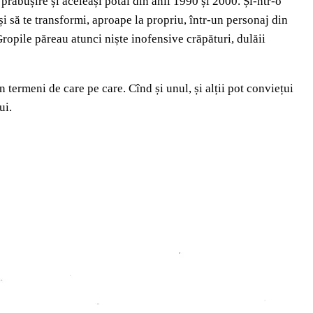
e prăbușire și aceleași potăi din anii 1990 și 2000. Și-ntr-o
 și să te transformi, aproape la propriu, într-un personaj din
Gropile păreau atunci niște inofensive crăpături, dulăii
 termeni de care pe care. Cînd și unul, și alții pot conviețui
ui.